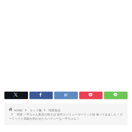
HOME
カップ麺
明星食品
明星 一平ちゃん夜店の焼そば 旨辛スパイシーガーリック味 食べてみました！ガ
ーリックと花椒を利かせたスパイシーな一平ちゃん！