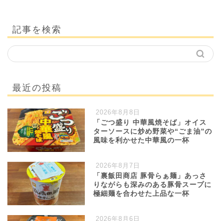
記事を検索
最近の投稿
2026年8月8日
「ごつ盛り 中華風焼そば」オイス
ターソースに炒め野菜や“ごま油”の
風味を利かせた中華風の一杯
2026年8月7日
「裏飯田商店 豚骨らぁ麺」あっさ
りながらも深みのある豚骨スープに
極細麺を合わせた上品な一杯
2026年8月6日