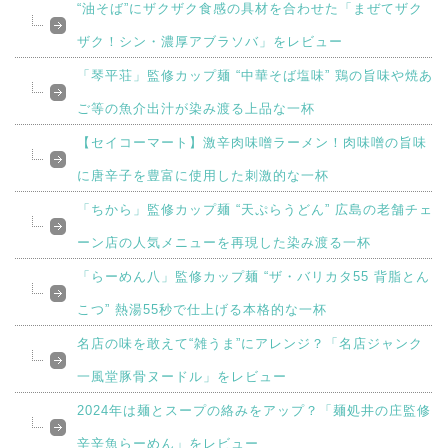
“油そば”にザクザク食感の具材を合わせた「まぜてザク
ザク！シン・濃厚アブラソバ」をレビュー
「琴平荘」監修カップ麺 “中華そば塩味” 鶏の旨味や焼あ
ご等の魚介出汁が染み渡る上品な一杯
【セイコーマート】激辛肉味噌ラーメン！肉味噌の旨味
に唐辛子を豊富に使用した刺激的な一杯
「ちから」監修カップ麺 “天ぷらうどん” 広島の老舗チェ
ーン店の人気メニューを再現した染み渡る一杯
「らーめん八」監修カップ麺 “ザ・バリカタ55 背脂とん
こつ” 熱湯55秒で仕上げる本格的な一杯
名店の味を敢えて“雑うま”にアレンジ？「名店ジャンク
一風堂豚骨ヌードル」をレビュー
2024年は麺とスープの絡みをアップ？「麺処井の庄監修
辛辛魚らーめん」をレビュー