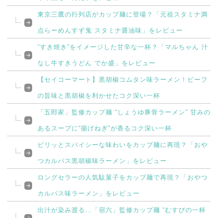
東京三鷹の行列店がカップ麺に登場？「元祖スタミナ満
点らーめんすず鬼 スタミナ醤油味」をレビュー
“すき焼き”をイメージした甘辛な一杯？「マルちゃん 汁
なし牛すきうどん でか盛」をレビュー
【セイコーマート】黒胡椒コムタン味ラーメン！ビーフ
の旨味と黒胡椒を利かせたコク深い一杯
「五郎家」監修カップ麺 “しょうゆ豚骨ラーメン” 甘みの
あるスープに“揚げねぎ”が香るコク深い一杯
ピリッとスパイシーな味わいをカップ麺に再現？「おや
つカルパス黒胡椒味ラーメン」をレビュー
ロングセラーの人気駄菓子をカップ麺で再現？「おやつ
カルパス味ラーメン」をレビュー
出汁が染み渡る…「宿六」監修カップ麺 “むすびの一杯