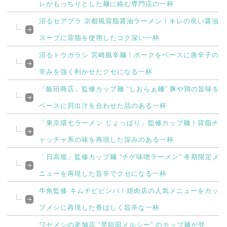
レがもっちりとした麺に絡む専門店の一杯
沼るセアブラ 京都風背脂醤油ラーメン！キレの良い醤油
スープに背脂を使用したコク深い一杯
沼るトウガラシ 宮崎風辛麺！ポークをベースに唐辛子の
辛みを強く利かせたクセになる一杯
「飯田商店」監修カップ麺 “しおらぁ麺” 豚や鶏の旨味を
ベースに貝出汁を合わせた品のある一杯
「東京環七ラーメン じょっぱり」監修カップ麺！背脂チ
ャッチャ系の味を再現した深みのある一杯
「日高屋」監修カップ麺 “チゲ味噌ラーメン” 冬期限定メ
ニューを再現した旨辛でクセになる一杯
牛角監修 キムチビビンバ！焼肉店の人気メニューをカッ
プメシに再現した香ばしく旨辛な一杯
ワセメシの老舗店 “早稲田メルシー” のカップ麺が登