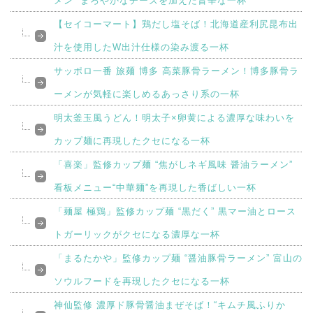
メン” まろやかなチーズを加えた旨辛な一杯
【セイコーマート】鶏だし塩そば！北海道産利尻昆布出
汁を使用したW出汁仕様の染み渡る一杯
サッポロ一番 旅麺 博多 高菜豚骨ラーメン！博多豚骨ラ
ーメンが気軽に楽しめるあっさり系の一杯
明太釜玉風うどん！明太子×卵黄による濃厚な味わいを
カップ麺に再現したクセになる一杯
「喜楽」監修カップ麺 “焦がしネギ風味 醤油ラーメン”
看板メニュー“中華麺”を再現した香ばしい一杯
「麺屋 極鶏」監修カップ麺 “黒だく” 黒マー油とロース
トガーリックがクセになる濃厚な一杯
「まるたかや」監修カップ麺 “醤油豚骨ラーメン” 富山の
ソウルフードを再現したクセになる一杯
神仙監修 濃厚ド豚骨醤油まぜそば！“キムチ風ふりか