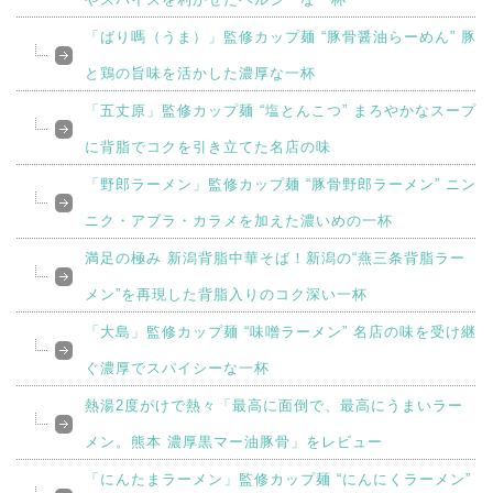
「ばり嗎（うま）」監修カップ麺 “豚骨醤油らーめん” 豚
と鶏の旨味を活かした濃厚な一杯
「五丈原」監修カップ麺 “塩とんこつ” まろやかなスープ
に背脂でコクを引き立てた名店の味
「野郎ラーメン」監修カップ麺 “豚骨野郎ラーメン” ニン
ニク・アブラ・カラメを加えた濃いめの一杯
満足の極み 新潟背脂中華そば！新潟の“燕三条背脂ラー
メン”を再現した背脂入りのコク深い一杯
「大島」監修カップ麺 “味噌ラーメン” 名店の味を受け継
ぐ濃厚でスパイシーな一杯
熱湯2度がけで熱々「最高に面倒で、最高にうまいラー
メン。熊本 濃厚黒マー油豚骨」をレビュー
「にんたまラーメン」監修カップ麺 “にんにくラーメン”