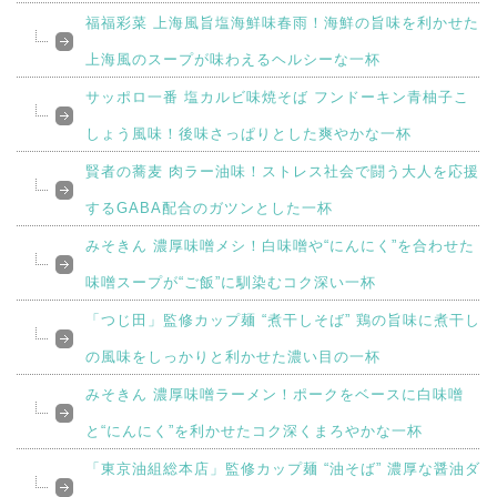
福福彩菜 上海風旨塩海鮮味春雨！海鮮の旨味を利かせた
上海風のスープが味わえるヘルシーな一杯
サッポロ一番 塩カルビ味焼そば フンドーキン青柚子こ
しょう風味！後味さっぱりとした爽やかな一杯
賢者の蕎麦 肉ラー油味！ストレス社会で闘う大人を応援
するGABA配合のガツンとした一杯
みそきん 濃厚味噌メシ！白味噌や“にんにく”を合わせた
味噌スープが“ご飯”に馴染むコク深い一杯
「つじ田」監修カップ麺 “煮干しそば” 鶏の旨味に煮干し
の風味をしっかりと利かせた濃い目の一杯
みそきん 濃厚味噌ラーメン！ポークをベースに白味噌
と“にんにく”を利かせたコク深くまろやかな一杯
「東京油組総本店」監修カップ麺 “油そば” 濃厚な醤油ダ