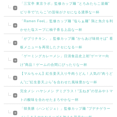
「三宝亭 東京ラボ」監修カップ麺 “とろみたらこ湯麺”
ピリ辛で“たらこ”の旨味がクセになる濃厚な一杯
「Ramen FeeL」監修カップ麺 “塩らぁ麺” 鶏と魚介を利
かせた塩スープに柚子香る上品な一杯
「がブリチキン。」監修カップ麺 “からあげ味焼そば” 看
板メニューを再現したクセになる一杯
「ゲーミングカレーメシ」日清食品史上初“ゲーマー向
け”商品！ゲームの合間にぴったりな一杯
【マルちゃん】紅生姜天入り牛肉うどん！人気の“肉うど
ん”に“紅生姜天ぷら”を合わせた風味豊かな一杯
完全メシ ハヤシメシ デミグラス！“玉ねぎ”の甘みやトマ
トの酸味を合わせたまろやかな一杯
「韓美膳（ハンビジェ）」監修カップ麺 “プデチゲラー