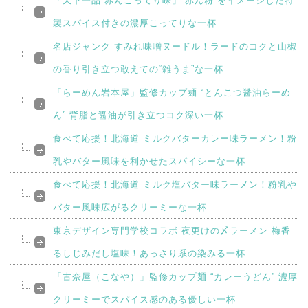
「天下一品 赤んこってり味」“赤ん粉”をイメージした特
製スパイス付きの濃厚こってりな一杯
名店ジャンク すみれ味噌ヌードル！ラードのコクと山椒
の香り引き立つ敢えての“雑うま”な一杯
「らーめん岩本屋」監修カップ麺 “とんこつ醤油らーめ
ん” 背脂と醤油が引き立つコク深い一杯
食べて応援！北海道 ミルクバターカレー味ラーメン！粉
乳やバター風味を利かせたスパイシーな一杯
食べて応援！北海道 ミルク塩バター味ラーメン！粉乳や
バター風味広がるクリーミーな一杯
東京デザイン専門学校コラボ 夜更けの〆ラーメン 梅香
るしじみだし塩味！あっさり系の染みる一杯
「古奈屋（こなや）」監修カップ麺 “カレーうどん” 濃厚
クリーミーでスパイス感のある優しい一杯