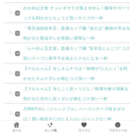
わかめは主食 チョレギサラダ風まぜめん！酸味やガーリ
ックを利かせたちょうど良いサイズの一杯
「東京油組総本店」監修カップ麺 “油そば” 酸味や辛みを
利かせた醤油ダレが美味い濃厚な一杯
「らーめん五丈原」監修カップ麺 “旨辛塩とんこつ” コク
深いスープに唐辛子を加えたクセになる一杯
【マルちゃん】冷しキムチそば！味噌や“にんにく”を利
かせたキムチダレが絡むコク深い一杯
【マルちゃん】冷しこく担々うどん！味噌や練り胡麻を
利かせた冷やし担々ダレが絡むコク深い一杯
JUNKFULL（ジャンクフル）ベーコンチーズ味まぜそ
ば！濃い味好きにはたまらないジャンクな一杯
「辛麺屋 輪」監修カップ麺 “汁なし宮崎辛麺” たっぷり
ホーム
カップ麺
ラーメン
プロフィール