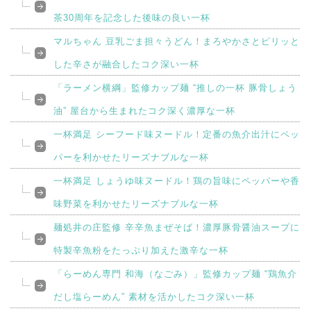
茶30周年を記念した後味の良い一杯
マルちゃん 豆乳ごま担々うどん！まろやかさとピリッと
した辛さが融合したコク深い一杯
「ラーメン横綱」監修カップ麺 “推しの一杯 豚骨しょう
油” 屋台から生まれたコク深く濃厚な一杯
一杯満足 シーフード味ヌードル！定番の魚介出汁にペッ
パーを利かせたリーズナブルな一杯
一杯満足 しょうゆ味ヌードル！鶏の旨味にペッパーや香
味野菜を利かせたリーズナブルな一杯
麺処井の庄監修 辛辛魚まぜそば！濃厚豚骨醤油スープに
特製辛魚粉をたっぷり加えた激辛な一杯
「らーめん専門 和海（なごみ）」監修カップ麺 “鶏魚介
だし塩らーめん” 素材を活かしたコク深い一杯