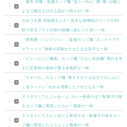
「麻布 和敬」監修カップ麺 “塩らーめん” 鱧･梅･山椒に
よる三種仕上げの上品かつ拘りの一杯
やみつき屋 辛味噌キムチ！旨辛な味噌味のスープが60
秒で戻るフライ仕様の細麺に絡むコク深い一杯
「韓美膳（ハンビジェ）」監修カップ麺 “スンドゥブチ
ゲラーメン” 海鮮の旨味がクセになる旨辛な一杯
「ビャンビャン麺風」カップ麺 “汁なし担担麺” 痺れる辛
さに五香粉の風味が香る本格的な一杯
「ネギバカ」のカップ麺 “青ネギオイル仕立てのにんに
く塩ラーメン” ねぎを増量したクセになる一杯
タラタラしてんじゃね～よ カレー味焼そば！駄菓子の味
をカップ麺に再現したカレー風味の一杯
タラタラしてんじゃねーよ味焼そば！駄菓子の味をカッ
プ麺に再現したエスニック風味の一杯