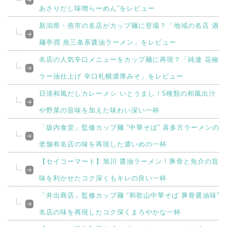
あさりだし味噌らーめん”をレビュー
新潟県・燕市の名店がカップ麺に登場？「地域の名店 酒
麺亭潤 燕三条系醤油ラーメン」をレビュー
名店の人気辛口メニューをカップ麺に再現？「純連 花椒
ラー油仕上げ 辛口札幌濃厚みそ」をレビュー
日清和風だしカレーメシ いとうまし！5種類の和風出汁
や野菜の旨味を加えた味わい深い一杯
「坂内食堂」監修カップ麺 “中華そば” 喜多方ラーメンの
老舗有名店の味を再現した濃いめの一杯
【セイコーマート】旭川 醤油ラーメン！豚骨と魚介の旨
味を利かせたコク深くもキレの良い一杯
「井出商店」監修カップ麺 “和歌山中華そば 豚骨醤油味”
名店の味を再現したコク深くまろやかな一杯