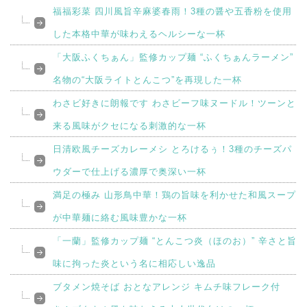
福福彩菜 四川風旨辛麻婆春雨！3種の醤や五香粉を使用
した本格中華が味わえるヘルシーな一杯
「大阪ふくちぁん」監修カップ麺 “ふくちぁんラーメン”
名物の“大阪ライトとんこつ”を再現した一杯
わさビ好きに朗報です わさビーフ味ヌードル！ツーンと
来る風味がクセになる刺激的な一杯
日清欧風チーズカレーメシ とろけるぅ！3種のチーズパ
ウダーで仕上げる濃厚で奥深い一杯
満足の極み 山形鳥中華！鶏の旨味を利かせた和風スープ
が中華麺に絡む風味豊かな一杯
「一蘭」監修カップ麺 “とんこつ炎（ほのお）” 辛さと旨
味に拘った炎という名に相応しい逸品
ブタメン焼そば おとなアレンジ キムチ味フレーク付