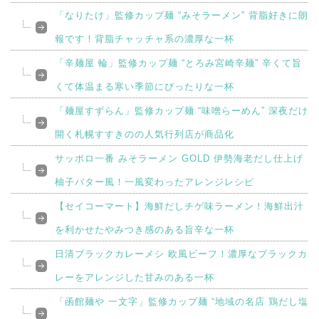
「なりたけ」監修カップ麺 “みそラーメン” 背脂好きに朗
報です！背脂チャッチャ系の濃厚な一杯
「辛麺屋 輪」監修カップ麺 “とろみ宮崎辛麺” 辛くて旨
くて体温まる寒い季節にぴったりな一杯
「麺屋すずらん」監修カップ麺 “味噌らーめん” 深夜だけ
開く札幌すすきのの人気行列店が商品化
サッポロ一番 みそラーメン GOLD 伊勢海老だし仕上げ
柚子バター風！一風変わったアレンジレシピ
【セイコーマート】海鮮だしチゲ味ラーメン！海鮮出汁
を利かせたやみつき感のある旨辛な一杯
日清ブラックカレーメシ 欧風ビーフ！濃厚なブラックカ
レーをアレンジした甘みのある一杯
「函館麺や 一文字」監修カップ麺 “地域の名店 鶏だし塩