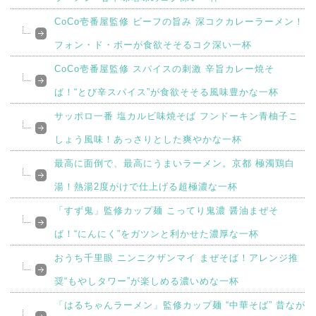
CoCo壱番屋監修 ビーフの旨み 深コクカレーラーメン！
フォン・ド・ボーが食欲そそるコク深い一杯
CoCo壱番屋監修 スパイスの刺激 辛旨カレー焼そ
ば！“とび辛スパイス”が食欲そそる風味豊かな一杯
サッポロ一番 塩カルビ味焼そば フンドーキン青柚子こ
しょう風味！あっさりとした爽やかな一杯
最高に面倒で、最高にうまいラーメン。京都 極濁鶏白
湯！熱湯2度がけで仕上げる超極濃な一杯
「すず鬼」監修カップ麺 こってり鬼濃 醤油まぜそ
ば！“にんにく”をガツンと利かせた濃厚な一杯
おうち千里眼 ニンニクザンマイ まぜそば！アレンジ推
奨“もやしタワー”が楽しめる濃いめな一杯
「はるちゃんラーメン」監修カップ麺 “中華そば” 昔なが