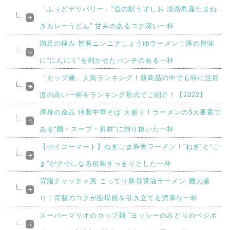
「ふぅどデリバリー」“道の駅うずしお 淡路島産たまね
ぎカレーうどん” 甘みのあるコク深い一杯
満足の極み 旨豚ニンニクしょうゆラーメン！豚の旨味
に“にんにく”を利かせたパンチのある一杯
「カップ麺」人気ランキング！新商品の中でも特に注目
度の高い一杯をランキング形式でご紹介！【2022】
渾身の逸品 特製中華そば 大盛り！ラーメンの3大要素で
ある“麺・スープ・具材”に拘り抜いた一杯
【セイコーマート】ねぎごま豚骨ラーメン！“ねぎ”と“ご
ま”がクセになる後味すっきりとした一杯
背脂チャッチャ風 こってり豚骨醤油ラーメン 麺大盛
り！背脂のコクが臨場感を引き立てる濃厚な一杯
スーパーマリオのカップ麺 “ヨッシーのみどりのベジポ