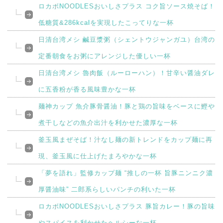
ロカボNOODLESおいしさプラス コク旨ソース焼そば！
低糖質&286kcalを実現したこってりな一杯
日清台湾メシ 鹹豆漿粥（シェントウジャンガユ）台湾の
定番朝食をお粥にアレンジした優しい一杯
日清台湾メシ 魯肉飯（ルーローハン）！甘辛い醤油ダレ
に五香粉が香る風味豊かな一杯
麺神カップ 魚介豚骨醤油！豚と鶏の旨味をベースに鰹や
煮干しなどの魚介出汁を利かせた濃厚な一杯
釜玉風まぜそば！汁なし麺の新トレンドをカップ麺に再
現、釜玉風に仕上げたまろやかな一杯
「夢を語れ」監修カップ麺 “推しの一杯 旨豚ニンニク濃
厚醤油味” 二郎系らしいパンチの利いた一杯
ロカボNOODLESおいしさプラス 豚旨カレー！豚の旨味
やスパイスを利かせたヘルシーな一杯