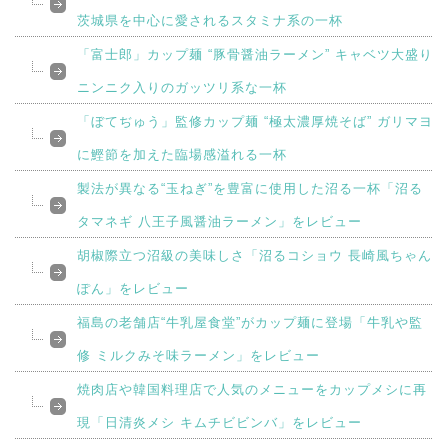
茨城県を中心に愛されるスタミナ系の一杯
「富士郎」カップ麺 “豚骨醤油ラーメン” キャベツ大盛り
ニンニク入りのガッツリ系な一杯
「ぼてぢゅう」監修カップ麺 “極太濃厚焼そば” ガリマヨ
に鰹節を加えた臨場感溢れる一杯
製法が異なる“玉ねぎ”を豊富に使用した沼る一杯「沼る
タマネギ 八王子風醤油ラーメン」をレビュー
胡椒際立つ沼級の美味しさ「沼るコショウ 長崎風ちゃん
ぽん」をレビュー
福島の老舗店“牛乳屋食堂”がカップ麺に登場「牛乳や監
修 ミルクみそ味ラーメン」をレビュー
焼肉店や韓国料理店で人気のメニューをカップメシに再
現「日清炎メシ キムチビビンバ」をレビュー