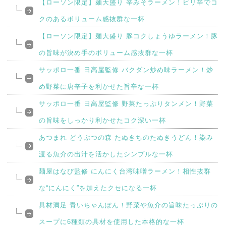
【ローソン限定】麺大盛り 辛みそラーメン！ピリ辛でコ
クのあるボリューム感抜群な一杯
【ローソン限定】麺大盛り 豚コクしょうゆラーメン！豚
の旨味が決め手のボリューム感抜群な一杯
サッポロ一番 日高屋監修 バクダン炒め味ラーメン！炒
め野菜に唐辛子を利かせた旨辛な一杯
サッポロ一番 日高屋監修 野菜たっぷりタンメン！野菜
の旨味をしっかり利かせたコク深い一杯
あつまれ どうぶつの森 たぬきちのたぬきうどん！染み
渡る魚介の出汁を活かしたシンプルな一杯
麺屋はなび監修 にんにく台湾味噌ラーメン！相性抜群
な“にんにく”を加えたクセになる一杯
具材満足 青いちゃんぽん！野菜や魚介の旨味たっぷりの
スープに6種類の具材を使用した本格的な一杯