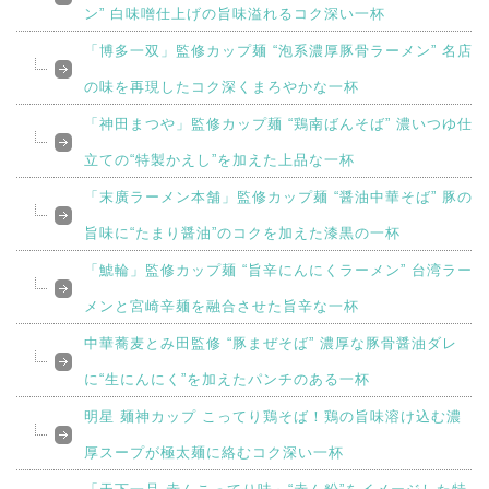
ン” 白味噌仕上げの旨味溢れるコク深い一杯
「博多一双」監修カップ麺 “泡系濃厚豚骨ラーメン” 名店
の味を再現したコク深くまろやかな一杯
「神田まつや」監修カップ麺 “鶏南ばんそば” 濃いつゆ仕
立ての“特製かえし”を加えた上品な一杯
「末廣ラーメン本舗」監修カップ麺 “醤油中華そば” 豚の
旨味に“たまり醤油”のコクを加えた漆黒の一杯
「鯱輪」監修カップ麺 “旨辛にんにくラーメン” 台湾ラー
メンと宮崎辛麺を融合させた旨辛な一杯
中華蕎麦とみ田監修 “豚まぜそば” 濃厚な豚骨醤油ダレ
に“生にんにく”を加えたパンチのある一杯
明星 麺神カップ こってり鶏そば！鶏の旨味溶け込む濃
厚スープが極太麺に絡むコク深い一杯