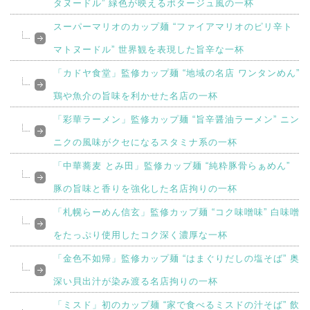
タヌードル” 緑色が映えるポタージュ風の一杯
スーパーマリオのカップ麺 “ファイアマリオのピリ辛ト
マトヌードル” 世界観を表現した旨辛な一杯
「カドヤ食堂」監修カップ麺 “地域の名店 ワンタンめん”
鶏や魚介の旨味を利かせた名店の一杯
「彩華ラーメン」監修カップ麺 “旨辛醤油ラーメン” ニン
ニクの風味がクセになるスタミナ系の一杯
「中華蕎麦 とみ田」監修カップ麺 “純粋豚骨らぁめん”
豚の旨味と香りを強化した名店拘りの一杯
「札幌らーめん信玄」監修カップ麺 “コク味噌味” 白味噌
をたっぷり使用したコク深く濃厚な一杯
「金色不如帰」監修カップ麺 “はまぐりだしの塩そば” 奥
深い貝出汁が染み渡る名店拘りの一杯
「ミスド」初のカップ麺 “家で食べるミスドの汁そば” 飲