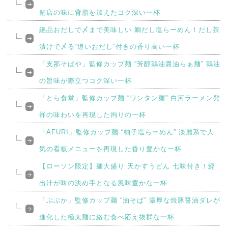
舗店の味に背脂を加えたコク深い一杯
絶品おだしで〆まで美味しい 鯛だし塩らーめん！だし茶
漬けで〆る“追いおだし”付きの香り高い一杯
「支那そばや」監修カップ麺 “芳醇鶏油醤油らぁ麺” 鶏油
の旨味が際立つコク深い一杯
「とら食堂」監修カップ麺 “ワンタン麺” 白河ラーメン発
祥の味わいを再現した拘りの一杯
「AFURI」監修カップ麺 “柚子塩らーめん” 淡麗系で人
気の看板メニューを再現した香り豊かな一杯
【ローソン限定】麺大盛り 天かすうどん 七味付き！鰹
出汁が味の決め手となる風味豊かな一杯
「ぶぶか」監修カップ麺 “油そば” 濃厚な焼豚醤油ダレが
進化した極太麺に絡む食べ応え抜群な一杯