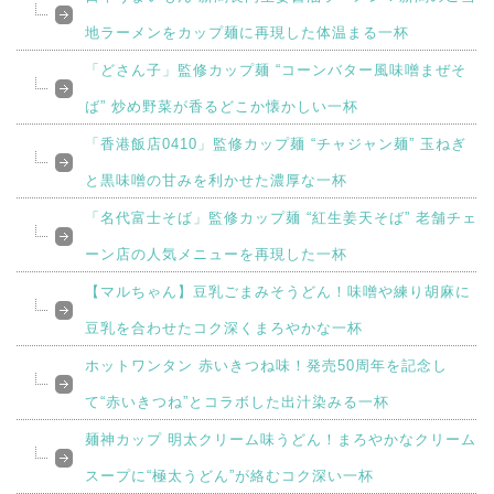
地ラーメンをカップ麺に再現した体温まる一杯
「どさん子」監修カップ麺 “コーンバター風味噌まぜそ
ば” 炒め野菜が香るどこか懐かしい一杯
「香港飯店0410」監修カップ麺 “チャジャン麺” 玉ねぎ
と黒味噌の甘みを利かせた濃厚な一杯
「名代富士そば」監修カップ麺 “紅生姜天そば” 老舗チェ
ーン店の人気メニューを再現した一杯
【マルちゃん】豆乳ごまみそうどん！味噌や練り胡麻に
豆乳を合わせたコク深くまろやかな一杯
ホットワンタン 赤いきつね味！発売50周年を記念し
て“赤いきつね”とコラボした出汁染みる一杯
麺神カップ 明太クリーム味うどん！まろやかなクリーム
スープに“極太うどん”が絡むコク深い一杯