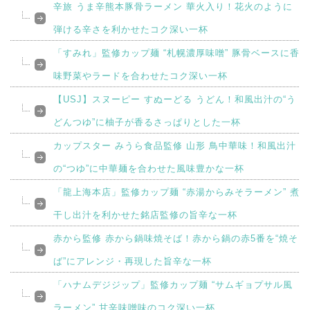
辛旅 うま辛熊本豚骨ラーメン 華火入り！花火のように
弾ける辛さを利かせたコク深い一杯
「すみれ」監修カップ麺 “札幌濃厚味噌” 豚骨ベースに香
味野菜やラードを合わせたコク深い一杯
【USJ】スヌーピー すぬーどる うどん！和風出汁の“う
どんつゆ”に柚子が香るさっぱりとした一杯
カップスター みうら食品監修 山形 鳥中華味！和風出汁
の“つゆ”に中華麺を合わせた風味豊かな一杯
「龍上海本店」監修カップ麺 “赤湯からみそラーメン” 煮
干し出汁を利かせた銘店監修の旨辛な一杯
赤から監修 赤から鍋味焼そば！赤から鍋の赤5番を“焼そ
ば”にアレンジ・再現した旨辛な一杯
「ハナムデジジップ」監修カップ麺 “サムギョプサル風
ラーメン” 甘辛味噌味のコク深い一杯