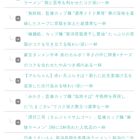
ラーメン” 鶏と昆布を利かせたコク深い一杯
「無鉄砲」監修カップ麺 “濃厚ドドド豚骨” 豚の旨味を凝
縮したスープに背脂を加えた超濃厚な一杯
「極麺処」カップ麺 “新潟背脂煮干し醤油” たっぷりの背
脂がコクを引き立てる味わい深い一杯
蒙古タンメン中本 炎のカルボ！辛さの中に卵黄×チーズ
のコクを合わせたやみつき感のある一杯
【マルちゃん】赤い天ぷらそば！新たに紅生姜揚げ玉を
追加した出汁染みる味わい深い一杯
「みかさ」監修カップ麺 “塩焼そば” 半熟卵を再現し
た“たまごタレ”でコク深さ際立つ濃厚な一杯
「譚仔三哥（タムジャイサムゴー）」監修カップ麺 “麻
辣ラーメン” 2秒に1杯売れた人気店の一杯
日本うまいもん 新潟長岡生姜醤油ラーメン！新潟のご当