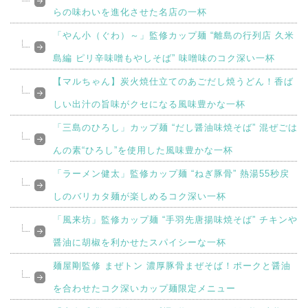
らの味わいを進化させた名店の一杯
「やん小（ぐわ）～」監修カップ麺 “離島の行列店 久米
島編 ピリ辛味噌もやしそば” 味噌味のコク深い一杯
【マルちゃん】炭火焼仕立てのあごだし焼うどん！香ば
しい出汁の旨味がクセになる風味豊かな一杯
「三島のひろし」カップ麺 “だし醤油味焼そば” 混ぜごは
んの素“ひろし”を使用した風味豊かな一杯
「ラーメン健太」監修カップ麺 “ねぎ豚骨” 熱湯55秒戻
しのバリカタ麺が楽しめるコク深い一杯
「風来坊」監修カップ麺 “手羽先唐揚味焼そば” チキンや
醤油に胡椒を利かせたスパイシーな一杯
麺屋剛監修 まぜトン 濃厚豚骨まぜそば！ポークと醤油
を合わせたコク深いカップ麺限定メニュー