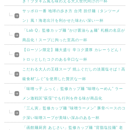
き！ブタキム風も味わえる大人世代向けの一杯
サッポロ一番 地球の歩き方 台湾 担仔麺（タンツーメ
ン）風！海老出汁を利かせた味わい深い一杯
「Lab Q」監修カップ麺 “かけ醤油らぁ麺” 札幌の名店が
商品化！スープに拘った至高の一杯
【ローソン限定】麺大盛り 辛コク濃厚 カレーうどん！
トロッとしたコクのある辛口な一杯
こだわる大人の王様スープ 焼ふぐだしの淡麗塩そば！高
級食材“ふぐ”を使用した贅沢な一杯
「味噌っ子 ふっく」監修カップ麺 “味噌らーめん” ラー
メン激戦区“荻窪”でも行列を作る味が商品化
「三ん寅」監修カップ麺 “味噌ラーメン” 豚骨ベースのコ
ク深い味噌スープが美味い深みのある一杯
「函館麺厨房 あじさい」監修カップ麺 “背脂塩拉麺” 老