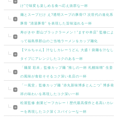
け”で味変も楽しめる食べ応え抜群な一杯
麺とスープだけ え?透明スープの豚骨!? 次世代の進化系
豚骨 “清湯豚骨” を表現した旨味溢れる一杯
寿がきや 郡山ブラックラーメン！“ますや本店” 監修によ
って福島県郡山のご当地ラーメンをカップ麺化
【マルちゃん】汁なしカレーうどん 大盛！袋麺を汁なし
タイプにアレンジしたコクのある一杯
「麺屋 彩未」監修カップ麺 “推しの一杯 札幌味噌” 生姜
の風味が食欲そそるコク深い名店の一杯
「一風堂」監修カップ麺 “赤丸新味博多とんこつ” 博多発
祥の味わいを再現したコク深い一杯
松屋監修 創業ビーフカレー！歴代最高傑作と名高いカレ
ーを再現したコク深くスパイシーな一杯