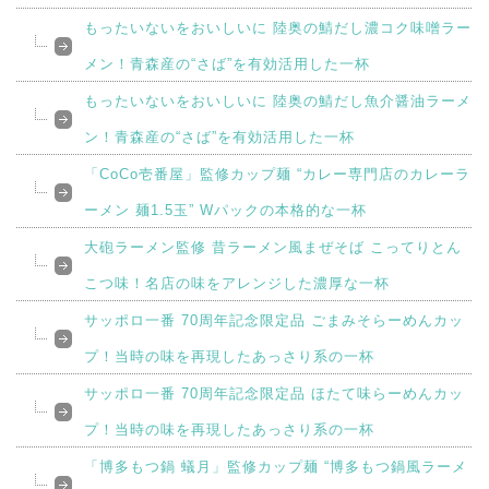
もったいないをおいしいに 陸奥の鯖だし濃コク味噌ラー
メン！青森産の“さば”を有効活用した一杯
もったいないをおいしいに 陸奥の鯖だし魚介醤油ラーメ
ン！青森産の“さば”を有効活用した一杯
「CoCo壱番屋」監修カップ麺 “カレー専門店のカレーラ
ーメン 麺1.5玉” Wパックの本格的な一杯
大砲ラーメン監修 昔ラーメン風まぜそば こってりとん
こつ味！名店の味をアレンジした濃厚な一杯
サッポロ一番 70周年記念限定品 ごまみそらーめんカッ
プ！当時の味を再現したあっさり系の一杯
サッポロ一番 70周年記念限定品 ほたて味らーめんカッ
プ！当時の味を再現したあっさり系の一杯
「博多もつ鍋 蟻月」監修カップ麺 “博多もつ鍋風ラーメ