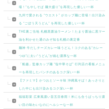
場！“もやしそば 麺大盛り”を再現した優しい一杯
九州で愛される “ウエスト” がカップ麺に登場！出汁染み
る “ごぼう天うどん” を再現した優しい一杯
THE裏ご当地 札幌黒醤油ラーメン！たまり醤油に黒マー
油を利かせた通のみぞ知る札幌の裏定番
麺神 牛だしチーズカレー味うどん！コクのある“カレー
つゆ”に太い“うどん”が絡む濃厚な一杯
「船越」監修カップ麺 “塩中華そば” 行列店の看板メニュ
ーを再現したパンチのあるコク深い一杯
【ファミマ】かつおとソーキ味 沖縄風そば！あっさりと
した中にも出汁染みるコク深い一杯
福福彩菜 広東風濃い旨五目春雨！米にも合うばっちり濃
い目の味わいなのにヘルシーな一杯