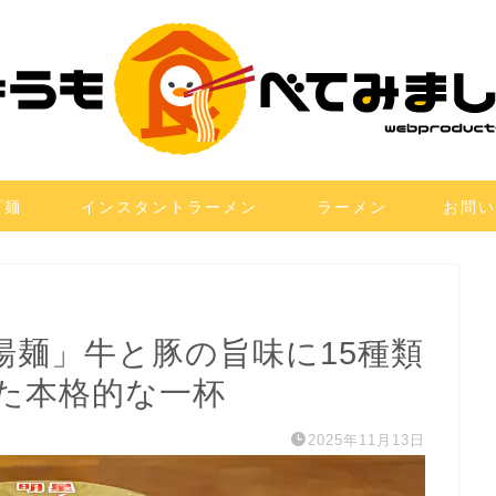
プ麺
インスタントラーメン
ラーメン
お問い
 麻辣湯麺」牛と豚の旨味に15種類
た本格的な一杯
2025年11月13日