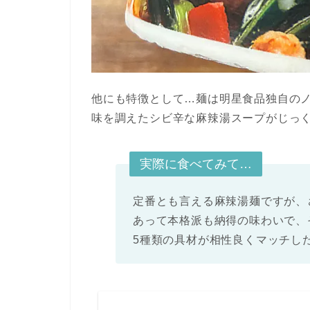
他にも特徴として…麺は明星食品独自の
味を調えたシビ辛な麻辣湯スープがじっ
実際に食べてみて…
定番とも言える麻辣湯麺ですが、
あって本格派も納得の味わいで、
5種類の具材が相性良くマッチし