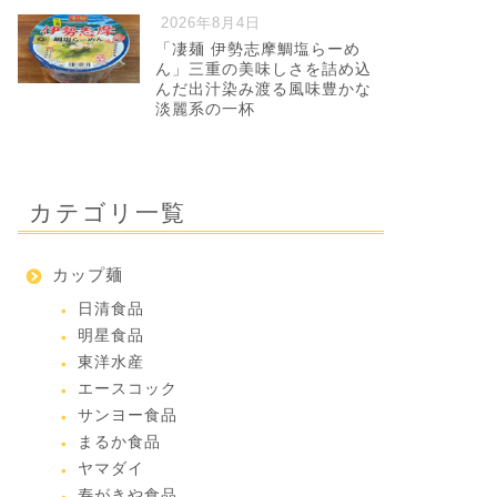
2026年8月4日
「凄麺 伊勢志摩鯛塩らーめ
ん」三重の美味しさを詰め込
んだ出汁染み渡る風味豊かな
淡麗系の一杯
カテゴリ一覧
カップ麺
日清食品
明星食品
東洋水産
エースコック
サンヨー食品
まるか食品
ヤマダイ
寿がきや食品