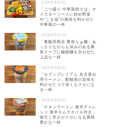
2026年8月8日
「ごつ盛り 中華風焼そば」オ
イスターソースに炒め野菜
や“ごま油”の風味を利かせた
中華風の一杯
2026年8月7日
「裏飯田商店 豚骨らぁ麺」あ
っさりながらも深みのある豚
骨スープに極細麺を合わせた
上品な一杯
2026年8月6日
「セブンプレミアム 名古屋台
湾ラーメン」動物系の旨味を
利かせたコク深くもクセにな
る一杯
2026年8月5日
「チキンラーメン 激辛チャレ
ンジ 激辛キムチオイル付き」
後引く辛さがクセになる風味
豊かな一杯