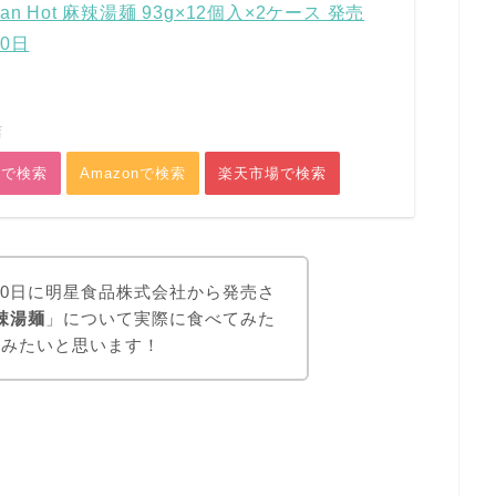
an Hot 麻辣湯麺 93g×12個入×2ケース 発売
10日
店
グで検索
Amazonで検索
楽天市場で検索
月10日に明星食品株式会社から発売さ
麻辣湯麺
」について実際に食べてみた
てみたいと思います！