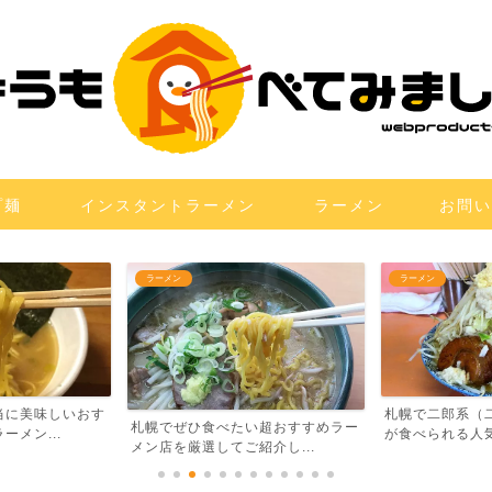
プ麺
インスタントラーメン
ラーメン
お問い
ラーメン
ラーメン
当に美味しいおす
札幌で二郎系（
札幌でぜひ食べたい超おすすめラー
メン...
が食べられる人気
メン店を厳選してご紹介し...