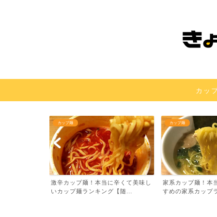
カッ
カップ麺
カップ麺
」利用してみま
激辛カップ麺！本当に辛くて美味し
家系カップ麺！本
ン...
いカップ麺ランキング【随...
すめの家系カップラー