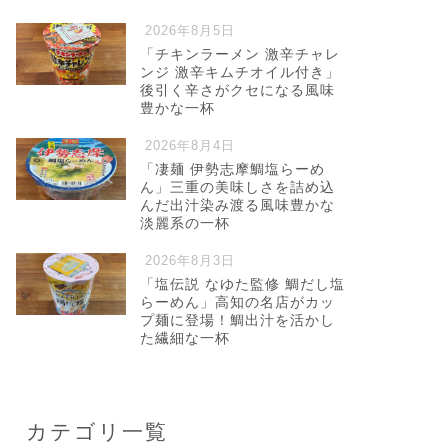
2026年8月5日
「チキンラーメン 激辛チャレ
ンジ 激辛キムチオイル付き」
後引く辛さがクセになる風味
豊かな一杯
2026年8月4日
「凄麺 伊勢志摩鯛塩らーめ
ん」三重の美味しさを詰め込
んだ出汁染み渡る風味豊かな
淡麗系の一杯
2026年8月3日
「塩伝説 なゆた監修 鯛だし塩
らーめん」高知の名店がカッ
プ麺に登場！鯛出汁を活かし
た繊細な一杯
カテゴリ一覧