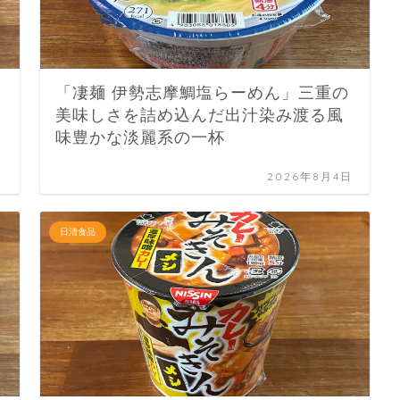
「凄麺 伊勢志摩鯛塩らーめん」三重の
美味しさを詰め込んだ出汁染み渡る風
味豊かな淡麗系の一杯
日
2026年8月4日
日清食品