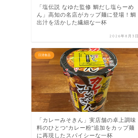
「塩伝説 なゆた監修 鯛だし塩らーめ
ん」高知の名店がカップ麺に登場！鯛
出汁を活かした繊細な一杯
2026年8月3
日清食品
「カレーみそきん」実店舗の卓上調味
料のひとつ“カレー粉”追加をカップ麺
に再現したスパイシーな一杯