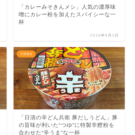
「カレーみそきんメシ」人気の濃厚味
噌にカレー粉を加えたスパイシーな一
杯
日
2026年8月2日
日清食品
「日清の辛どん兵衛 豚だしうどん」豚
の旨味が利いた“つゆ”に特製辛鰹粉を
合わせた“辛うま”な一杯