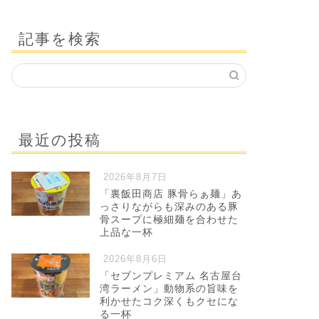
記事を検索
最近の投稿
2026年8月7日
「裏飯田商店 豚骨らぁ麺」あ
っさりながらも深みのある豚
骨スープに極細麺を合わせた
上品な一杯
2026年8月6日
「セブンプレミアム 名古屋台
湾ラーメン」動物系の旨味を
利かせたコク深くもクセにな
る一杯