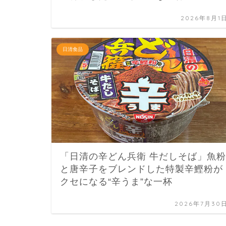
2026年8月1
日清食品
「日清の辛どん兵衛 牛だしそば」魚粉
と唐辛子をブレンドした特製辛鰹粉が
クセになる“辛うま”な一杯
2026年7月30