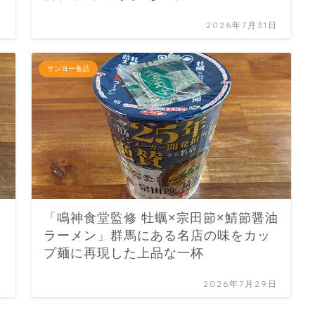
日
2026年7月31日
サンヨー食品
「鳴神食堂監修 牡蠣×宗田節×鯖節醤油
ラーメン」群馬にある名店の味をカッ
プ麺に再現した上品な一杯
日
2026年7月29日