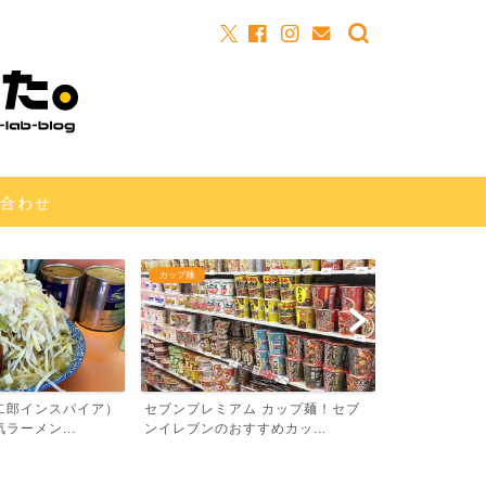
合わせ
カップ麺
カップ麺
二郎インスパイア）
セブンプレミアム カップ麺！セブ
“ローソン名店
ラーメン...
ンイレブンのおすすめカッ...
あの名店の味が