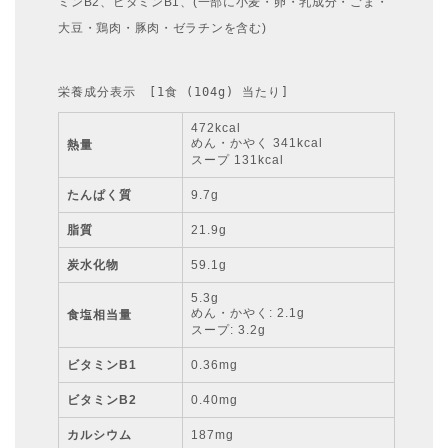
ミンB2、ビタミンB1、(一部に小麦・卵・乳成分・ごま・
大豆・鶏肉・豚肉・ゼラチンを含む)
栄養成分表示　[1食 (104g) 当たり]
472kcal
めん・かやく 341kcal
熱量
スープ 131kcal
たんぱく質
9.7g
脂質
21.9g
炭水化物
59.1g
5.3g
めん・かやく: 2.1g
食塩相当量
スープ: 3.2g
ビタミンB1
0.36mg
ビタミンB2
0.40mg
カルシウム
187mg