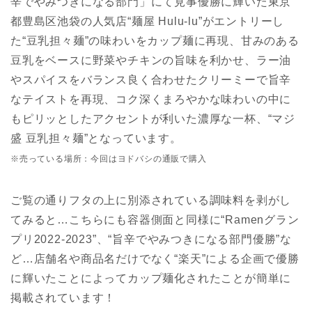
辛でやみつきになる部門」にて見事優勝に輝いた東京
都豊島区池袋の人気店“麺屋 Hulu-lu”がエントリーし
た“豆乳担々麺”の味わいをカップ麺に再現、甘みのある
豆乳をベースに野菜やチキンの旨味を利かせ、ラー油
やスパイスをバランス良く合わせたクリーミーで旨辛
なテイストを再現、コク深くまろやかな味わいの中に
もピリッとしたアクセントが利いた濃厚な一杯、“マジ
盛 豆乳担々麺”となっています。
※売っている場所：今回はヨドバシの通販で購入
ご覧の通りフタの上に別添されている調味料を剥がし
てみると…こちらにも容器側面と同様に“Ramenグラン
プリ2022-2023”、“旨辛でやみつきになる部門優勝”な
ど…店舗名や商品名だけでなく“楽天”による企画で優勝
に輝いたことによってカップ麺化されたことが簡単に
掲載されています！