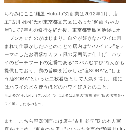
ちなみにここ“麺屋 Hulu-lu”の創業は2012年1月、店
主“古川 雄司”氏が東京都文京区にあった“柳麺 ちゃぶ
屋”にて7年もの修行を経た後、東京都豊島区池袋にオ
ープンさせたのがはじまり。自分が好きなハワイに囲
まれて仕事がしたいとのことで店内は“ハワイアン”をテ
ーマにしたお洒落なカフェ風の雰囲気に仕上げ、ハワ
イのビーチフードの定番である“スパムむすび”なんかも
提供しており、鶏の旨味を活かした“塩SOBA”と“しょ
う油SOBA”といった二枚看板として人気を博し、麺に
はハワイの水を使うほどのハワイ好きとのこと。
※店名の”Hulu-lu（フルル）”とは店名は店主の“古川 雄司”氏の名前をハ
ワイ風にしたものもの。
また、こちら容器側面には店主“古川 雄司”氏の本人写
真をはじめ…“東京の名店！”といった文言や“麺屋 Hulu-