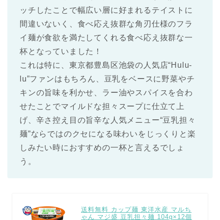
ッチしたことで幅広い層に好まれるテイストに
間違いないく、食べ応え抜群な角刃仕様のフラ
イ麺が食欲を満たしてくれる食べ応え抜群な一
杯となっていました！
これは特に、東京都豊島区池袋の人気店“Hulu-
lu”ファンはもちろん、豆乳をベースに野菜やチ
キンの旨味を利かせ、ラー油やスパイスを合わ
せたことでマイルドな担々スープに仕立て上
げ、辛さ控え目の旨辛な人気メニュー“豆乳担々
麺”ならではのクセになる味わいをじっくりと楽
しみたい時におすすめの一杯と言えるでしょ
う。
送料無料 カップ麺 東洋水産 マルち
ゃん マジ盛 豆乳担々麺 104g×12個