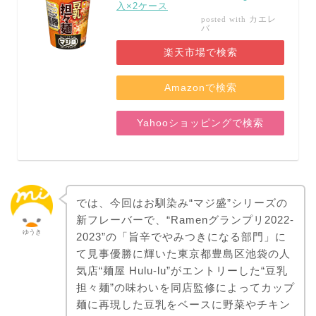
入×2ケース
カエレ
posted with
バ
楽天市場で検索
Amazonで検索
Yahooショッピングで検索
では、今回はお馴染み“マジ盛”シリーズの
新フレーバーで、“Ramenグランプリ2022-
ゆうき
2023”の「旨辛でやみつきになる部門」に
て見事優勝に輝いた東京都豊島区池袋の人
気店“麺屋 Hulu-lu”がエントリーした“豆乳
担々麺”の味わいを同店監修によってカップ
麺に再現した豆乳をベースに野菜やチキン