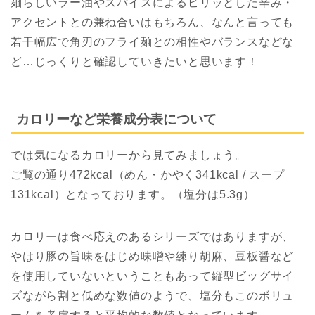
麺らしいラー油やスパイスによるピリッとした辛み・
アクセントとの兼ね合いはもちろん、なんと言っても
若干幅広で角刃のフライ麺との相性やバランスなどな
ど…じっくりと確認していきたいと思います！
カロリーなど栄養成分表について
では気になるカロリーから見てみましょう。
ご覧の通り472kcal（めん・かやく341kcal / スープ
131kcal）となっております。（塩分は5.3g）
カロリーは食べ応えのあるシリーズではありますが、
やはり豚の旨味をはじめ味噌や練り胡麻、豆板醤など
を使用していないということもあって縦型ビッグサイ
ズながら割と低めな数値のようで、塩分もこのボリュ