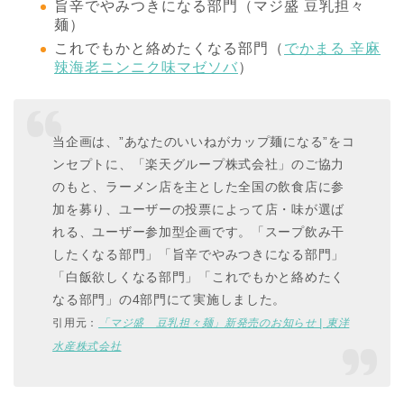
旨辛でやみつきになる部門（マジ盛 豆乳担々
麺）
これでもかと絡めたくなる部門（
でかまる 辛麻
辣海老ニンニク味マゼソバ
）
当企画は、”あなたのいいねがカップ麺になる”をコ
ンセプトに、「楽天グループ株式会社」のご協力
のもと、ラーメン店を主とした全国の飲食店に参
加を募り、ユーザーの投票によって店・味が選ば
れる、ユーザー参加型企画です。「スープ飲み干
したくなる部門」「旨辛でやみつきになる部門」
「白飯欲しくなる部門」「これでもかと絡めたく
なる部門」の4部門にて実施しました。
引用元：
「マジ盛 豆乳担々麺」新発売のお知らせ | 東洋
水産株式会社