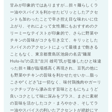
甘みが印象的ではありますが…担々麺らしくラ
ー油やスパイスを利かせたピリッとしたアクセ
ントも加わったことで辛さ控え目な味わいに仕
上がり、それによって女性層にもおすすめのク
リーミーなテイストが印象的で、さらに野菜や
チキンの旨味がコクを引き立て、キリッとした
スパイスのアクセントによって最後まで飽きる
こともなく、東京都豊島区池袋の名店“麺屋
Hulu-lu”の店主“古川 雄司”氏が監修したひと味違
った担々麺が臨場感高く再現され、豆乳の他に
も野菜やチキンの旨味を利かせたせいか…脂っ
こさや“くどさ”は一切なく、味付鶏挽肉やガーリ
ックチップから滲み出す旨味とともにちょうど
良いコクとして味に深みをプラス、まさに素材
の旨味を活かしたコク・まろやかさ、そしてラ
ー油やスパイスの利いたアクセントが絶妙にマ