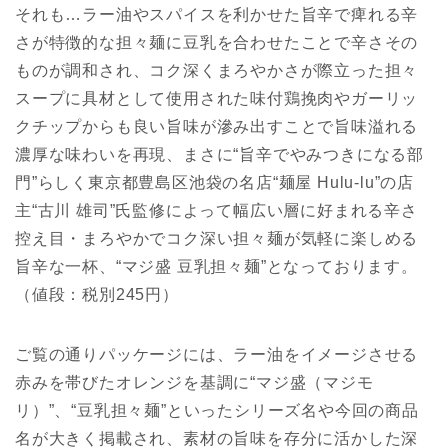
それも…ラー油やスパイスを利かせた旨辛で痺れる辛
さが特徴的な担々麺に豆乳を合わせたことで辛さその
ものが調和され、コク深くまろやかさが際立った担々
スープに具材として使用された味付鶏挽肉やガーリッ
クチップからも良い旨味が滲み出すことで旨味溢れる
濃厚な味わいを再現、まさに“旨辛でやみつきになる部
門”らしく東京都豊島区池袋の名店“麺屋 Hulu-lu”の店
主“古川 雄司”氏監修によって幅広い層に好まれる辛さ
控え目・まろやかでコク深い担々麺が気軽に楽しめる
旨辛な一杯、“マジ盛 豆乳担々麺”となっております。
（値段：税別245円）
ご覧の通りパッケージには、ラー油をイメージさせる
赤みを帯びたオレンジを基調に“マジ盛（マジモ
リ）”、“豆乳担々麺”といったシリーズ名や今回の商品
名が大きく掲載され、素材の旨味を存分に活かした深