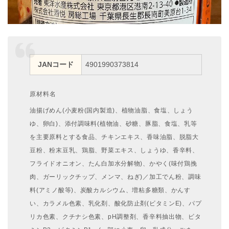
JANコード
4901990373814
原材料名
油揚げめん(小麦粉(国内製造)、植物油脂、食塩、しょう
ゆ、卵白)、添付調味料(植物油、砂糖、豚脂、食塩、乳等
を主要原料とする食品、チキンエキス、香味油脂、脱脂大
豆粉、粉末豆乳、鶏脂、野菜エキス、しょうゆ、香辛料、
フライドオニオン、たん白加水分解物)、かやく(味付鶏挽
肉、ガーリックチップ、メンマ、ねぎ)／加工でん粉、調味
料(アミノ酸等)、炭酸カルシウム、増粘多糖類、かんす
い、カラメル色素、乳化剤、酸化防止剤(ビタミンE)、パプ
リカ色素、クチナシ色素、pH調整剤、香辛料抽出物、ビタ