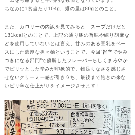
ームを考慮すると平均的な数値となっています。
ちなみに1食当たり104g、麺の量は80gとのこと。
また、カロリーの内訳を見てみると…スープだけだと
131kcalとのことで、上記の通り豚の旨味や練り胡麻な
どを使用していないとは言え、甘みのある豆乳をベー
スにした濃厚な担々麺ということで、今回“旨辛でやみ
つきになる部門”で優勝したフレーバーらしくまろやか
でピリッとした辛みが印象的で、物足りなさを感じさ
せないクリーミー感が引き立ち、最後まで飽きの来な
いピリ辛な仕上がりをイメージさせます！