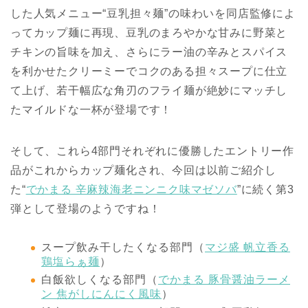
した人気メニュー“豆乳担々麺”の味わいを同店監修によ
ってカップ麺に再現、豆乳のまろやかな甘みに野菜と
チキンの旨味を加え、さらにラー油の辛みとスパイス
を利かせたクリーミーでコクのある担々スープに仕立
て上げ、若干幅広な角刃のフライ麺が絶妙にマッチし
たマイルドな一杯が登場です！
そして、これら4部門それぞれに優勝したエントリー作
品がこれからカップ麺化され、今回は以前ご紹介し
た“
でかまる 辛麻辣海老ニンニク味マゼソバ
”に続く第3
弾として登場のようですね！
スープ飲み干したくなる部門（
マジ盛 帆立香る
鶏塩らぁ麺
）
白飯欲しくなる部門（
でかまる 豚骨醤油ラーメ
ン 焦がしにんにく風味
）