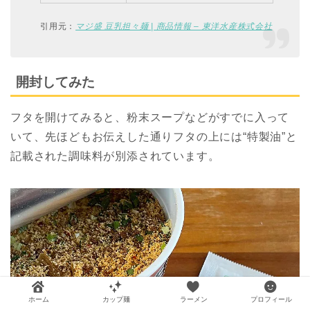
引用元：
マジ盛 豆乳担々麺 | 商品情報 – 東洋水産株式会社
開封してみた
フタを開けてみると、粉末スープなどがすでに入って
いて、先ほどもお伝えした通りフタの上には“特製油”と
記載された調味料が別添されています。
ホーム
カップ麺
ラーメン
プロフィール