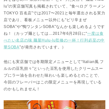
lu”の実店舗写真も掲載されていて、“食べログ ラーメン
TOKYO 百名店”では2017〜2021と毎年選出される実力
店であり、看板メニュー以外にも“ピリ辛まぜ
SOBA”や“鴨ワンタンSOBA”なんかも楽しめるようです
ね！（カップ麺としては…2017年6月28日に“
一度は食
べたい名店の味 麺屋Hulu-lu監修の一杯！行列必至の中
華SOBA
”が発売されています。）
他にも実店舗では冬期限定メニューとして“Italian風 フ
ルルの豆乳担々”といった豆乳を使用したクリームスー
プにラー油を合わせた味わいも楽しめるとのことで、
今回のフレーバーはこの限定メニューを再現している
のかもしれません！