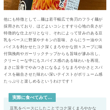
他にも特徴として…麺は若干幅広で角刃のフライ麺が
採用されており、ほどよいコシとすすり心地の良さが
特徴的な仕上がりとなり、それによって甘みのある豆
乳をベースに野菜やチキンの旨味、さらにラー油やス
パイスを利かせたコク深くまろやかな担々スープに味
付鶏挽肉やガーリックチップからも旨味が滲み出し、
クリーミーな中にもスパイス感のある味わいを再現、
まさに旨辛でやみつきになるようなまろやかさとスパ
イスを融合させた味わい深いテイストがボリューム感
たっぷりと楽しめるというわけです！
実際に食べてみて…
豆乳をベースにしたことでコク深くまろやかな