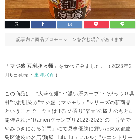
記事内に商品プロモーションを含む場合があります
「
マジ盛 豆乳担々麺
」を食べてみました。（2023年2
月6日発売・
東洋水産
）
この商品は、“大盛な麺”・“濃い系スープ”・“がっつり具
材”でお馴染み“マジ盛（マジモリ）”シリーズの新商品
ということで、今回は下記の通り“楽天”の協力のもとに
開催された“Ramenグランプリ2022-2023”の「旨辛で
やみつきになる部門」にて見事優勝に輝いた東京都豊
島区池袋の名店“麺屋 Hulu-lu（フルル）”がエントリー