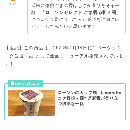
ゆうき
旨味に焙煎ごまの香ばしさが食欲そそる一
杯、「
ローソンセレクト ごま香る担々麺
」
について実際に食べてみた感想を詳細にレ
ビューしてみたいと思います！
【追記】この商品は、2020年4月14日に“Lベーシック
コク旨担々麺”として全面リニューアル発売されていま
す！
ローソンのカップ麺 “L marche
コク旨担々麺” 芝麻醤が香り立
つ濃厚な一杯