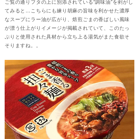
ご覧の通りフタの上に別添されている“調味油”を剥がし
てみると…こちらにも練り胡麻の旨味を利かせた濃厚
なスープにラー油が広がり、焙煎ごまの香ばしい風味
が漂う仕上がりイメージが掲載されていて、このたっ
ぷりと使用された具材から立ち上る湯気がまた食欲そ
そりますね。。