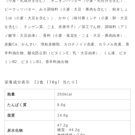
（小麦・乳成分を含む）、オニオンパウダー（小麦・乳性分を含む）、
ピーナッツバター、みそ調味料（小麦・大豆・豚肉を含む）、粉末しょ
うゆ（小麦・大豆を含む））、かやく（味付豚ミンチ（小麦・卵・大豆
を含む）、チンゲン菜、ごま、赤唐辛子）／加工でん粉、調味料（アミ
ノ酸等：大豆由来）、香料（小麦・落花生・ごま・大豆・豚肉由来）、
炭酸Ca、かんすい、増粘多糖類、カロチノイド色素、カラメル色素、香
辛料抽出物、酸化防止剤（ビタミンE：乳・大豆由来）、くん液、ビタ
ミンB2、ビタミンB1、香辛料抽出物
栄養成分表示　[1食 (78g) 当たり]
熱量
350kcal
たんぱく質
8.6g
脂質
14.8g
47.2g
糖質：44.2g
炭水化物
食物繊維：3.0g