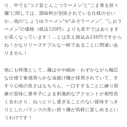
り、中でも“コク旨とんこつラーメン”と“ごま香る担々
麺”に関しては、調味料が別添されている仕様のせい
か…他の“しょうゆラーメン”や“みそラーメン”、“しおラ
ーメン”の価格（税込120円）よりも若干ではあります
が高くなっています！…とは言え税込み138円ですから
ね！かなりリーズナブルな一杯であることに間違いあ
りません！
他にも特徴として…麺はやや細め・わずかながら幅広
な仕様で食感滑らかな油揚げ麺が採用されていて、す
すり心地の良さはもちろん、一口すするごとに練り胡
麻の旨味に唐辛子による刺激的なアクセントが相性良
く合わさり、ねっとりし過ぎることのない後味すっき
りとしたバランスの良い担々麺が気軽に楽しめるとい
うわけです！