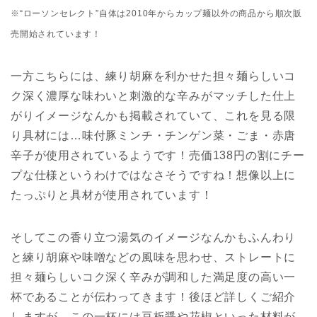
※“ローソンセレクト”自体は2010年からカップ麺以外の商品から順次販
売開始されています！
一方こちらには、練り胡麻を利かせた担々麺らしいコ
ク深く濃厚な味わいと刺激的な辛みがマッチした仕上
がりイメージなんかも掲載されていて、これを見る限
り具材には…味付豚ミンチ・チンゲン菜・ごま・赤唐
辛子が使用されているようです！売価138円の割にチー
プな仕様というわけではなさそうですね！想像以上に
たっぷりと具材が使用されています！
そしてこの香り立つ湯気のイメージなんかもふんわり
と練り胡麻や味噌などの風味を思わせ、ストレートに
担々麺らしいコク深く辛みが調和した満足度の高い一
杯であることが伝わってきます！後ほど詳しくご紹介
しますが、この一杯には豆板醤や花椒といった材料が