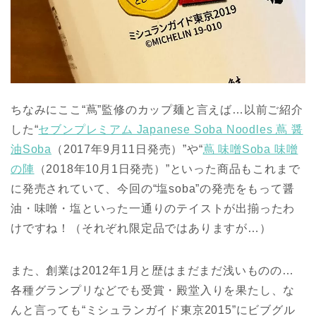
ちなみにここ“蔦”監修のカップ麺と言えば…以前ご紹介
した“
セブンプレミアム Japanese Soba Noodles 蔦 醤
油Soba
（2017年9月11日発売）”や“
蔦 味噌Soba 味噌
の陣
（2018年10月1日発売）”といった商品もこれまで
に発売されていて、今回の“塩soba”の発売をもって醤
油・味噌・塩といった一通りのテイストが出揃ったわ
けですね！（それぞれ限定品ではありますが…）
また、創業は2012年1月と歴はまだまだ浅いものの…
各種グランプリなどでも受賞・殿堂入りを果たし、な
んと言っても“ミシュランガイド東京2015”にビブグル