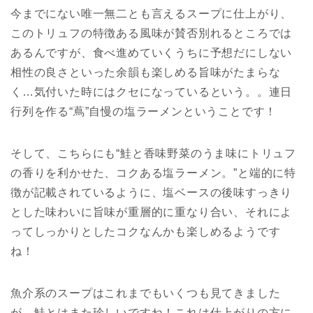
今までにない唯一無二とも言えるスープに仕上がり、
このトリュフの特徴ある風味が賛否別れるところでは
あるんですが、食べ進めていくうちに予想だにしない
相性の良さといった余韻も楽しめる旨味がたまらな
く…気付いた時にはクセになっているという。。連日
行列を作る“蔦”自慢の塩ラーメンということです！
そして、こちらにも“鮭と香味野菜のうま味にトリュフ
の香りを利かせた、コクある塩ラーメン。”と端的に特
徴が記載されているように、塩ベースの後味すっきり
とした味わいに旨味が重層的に重なり合い、それによ
ってしっかりとしたコクなんかも楽しめるようです
ね！
魚介系のスープはこれまでもいくつも見てきました
が…鮭とはまた珍しいですね！これは仕上がりの方に