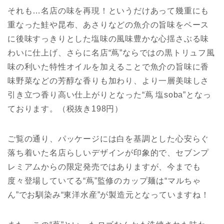
それも…名店の味を再現！というだけあって幾重にも
重なった鮭や昆布、あさりなどの魚介の旨味をベース
に後味すっきりとした塩味の風味豊かな心揺さぶる味
わいに仕上げ、さらに名店“蔦”ならではの黒トリュフ風
味の利いた特性オイルを加えることで魚介の旨味に香
味野菜などの芳醇な香りも加わり、より一層美味しさ
引き立つ香り高い仕上がりとなった“蔦 塩soba”となっ
ております。（税抜き198円）
ご覧の通り、パッケージには白を基調とした心安らぐ
落ち着いた名店らしいデザインが印象的で、セブンプ
レミアムからの限定発売ではありますが、今までも
度々登場していてる“蔦”監修のカップ麺は“マルちゃ
ん”でお馴染み“東洋水産”が製造元となっていますね！