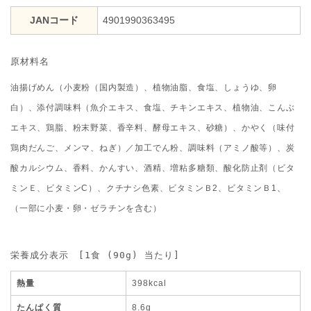
JANコード
4901990363495
原材料名
油揚げめん（小麦粉（国内製造）、植物油脂、食塩、しょうゆ、卵
白）、添付調味料（魚介エキス、食塩、チキンエキス、植物油、こんぶ
エキス、鶏脂、粉末野菜、香辛料、酵母エキス、砂糖）、かやく（味付
鶏肉だんご、メンマ、ねぎ）／加工でん粉、調味料（アミノ酸等）、炭
酸カルシウム、香料、かんすい、酒精、増粘多糖類、酸化防止剤（ビタ
ミンＥ、ビタミンC）、クチナシ色素、ビタミンＢ2、ビタミンＢ1、
（一部に小麦・卵・ゼラチンを含む）
栄養成分表示　[1食 (90g) 当たり]
熱量
398kcal
たんぱく質
8.6g