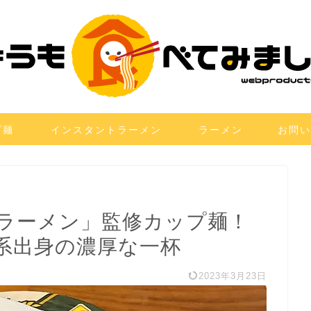
プ麺
インスタントラーメン
ラーメン
お問い
ラーメン」監修カップ麺！
系出身の濃厚な一杯
2023年3月23日