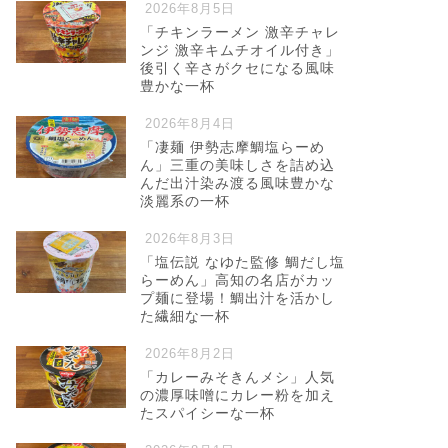
2026年8月5日
「チキンラーメン 激辛チャレ
ンジ 激辛キムチオイル付き」
後引く辛さがクセになる風味
豊かな一杯
2026年8月4日
「凄麺 伊勢志摩鯛塩らーめ
ん」三重の美味しさを詰め込
んだ出汁染み渡る風味豊かな
淡麗系の一杯
2026年8月3日
「塩伝説 なゆた監修 鯛だし塩
らーめん」高知の名店がカッ
プ麺に登場！鯛出汁を活かし
た繊細な一杯
2026年8月2日
「カレーみそきんメシ」人気
の濃厚味噌にカレー粉を加え
たスパイシーな一杯