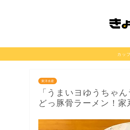
カッ
東洋水産
「うまいヨゆうちゃん
どっ豚骨ラーメン！家