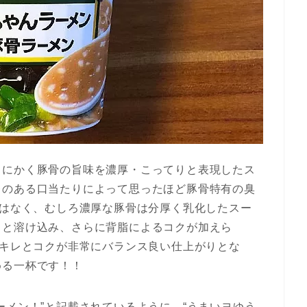
とにかく豚骨の旨味を濃厚・こってりと表現したス
レのある口当たりによって思ったほど豚骨特有の臭
じはなく、むしろ濃厚な豚骨は分厚く乳化したスー
りと溶け込み、さらに背脂によるコクが加えら
いキレとコクが非常にバランス良い仕上がりとな
める一杯です！！
ーメン！”と記載されているように、“うまいヨゆう