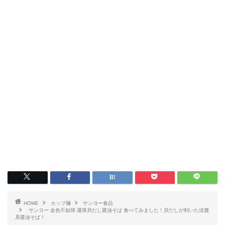
HOME
カップ麺
サンヨー食品
サンヨー 金色不如帰 濃厚貝だし醤油そば 食べてみました！貝だしが利いた淡麗
系醤油そば！