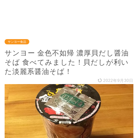
サンヨー食品
サンヨー 金色不如帰 濃厚貝だし醤油
そば 食べてみました！貝だしが利い
た淡麗系醤油そば！
2022年9月30日