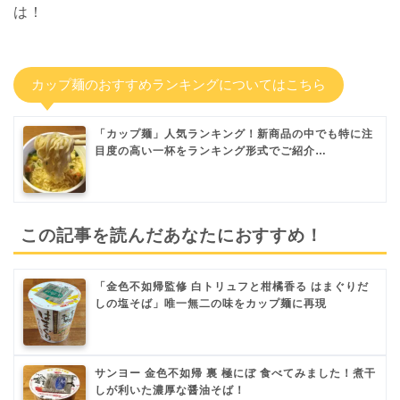
は！
カップ麺のおすすめランキングについてはこちら
「カップ麺」人気ランキング！新商品の中でも特に注
目度の高い一杯をランキング形式でご紹介…
この記事を読んだあなたにおすすめ！
「金色不如帰監修 白トリュフと柑橘香る はまぐりだ
しの塩そば」唯一無二の味をカップ麺に再現
サンヨー 金色不如帰 裏 極にぼ 食べてみました！煮干
しが利いた濃厚な醤油そば！