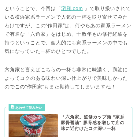
ということで、今回は「
宅麺.com
」で取り扱いされて
いる横浜家系ラーメンで人気の一杯を取り寄せてみた
わけですが、この“作田家”は、何やらあの家系ラーメン
で有名な「六角家」をはじめ、十数年もの修行経験を
持つということで、個人的にも家系ラーメンの中でも
気になっていた一杯のひとつでした。
六角家と言えばこちらの一杯も非常に味濃く、鶏油に
よってコクのある味わい深い仕上がりで美味しかった
のでこの“作田家”もまた期待してしまいますね！
「六角家」監修カップ麺 “家系
豚骨醤油” 豚骨感を増して店の
味に近付けたコク深い一杯