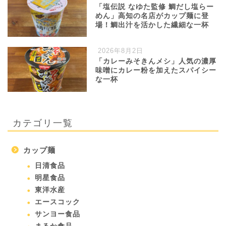
「塩伝説 なゆた監修 鯛だし塩らー
めん」高知の名店がカップ麺に登
場！鯛出汁を活かした繊細な一杯
2026年8月2日
「カレーみそきんメシ」人気の濃厚
味噌にカレー粉を加えたスパイシー
な一杯
カテゴリ一覧
カップ麺
日清食品
明星食品
東洋水産
エースコック
サンヨー食品