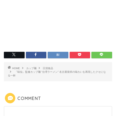
HOME
カップ麺
日清食品
「味仙」監修カップ麺 “台湾ラーメン” 名古屋発祥の味わいを再現したクセにな
る一杯
COMMENT