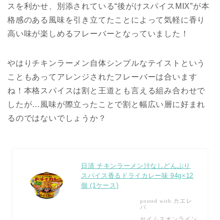
スを利かせ、別添されている“後がけスパイスMIX”が本
格感のある風味を引き立てたことによって気軽に香り
高い味が楽しめるフレーバーとなっていました！
やはりチキンラーメン自体シンプルなテイストという
こともあってアレンジされたフレーバーは合います
ね！本格スパイスは割と王道とも言える組み合わせで
したが…風味が際立ったことで割と幅広い層に好まれ
るのではないでしょうか？
日清 チキンラーメン汁なしどんぶり
スパイス香るドライカレー味 94g×12
個 (1ケース)
カエレ
posted with
バ
セイムスオンライン