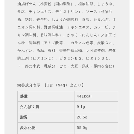
油揚げめん（小麦粉（国内製造）、植物油脂、しょうゆ、
食塩、チキンエキス、デキストリン）、ソース（植物油
脂、糖類、香辛料、しょうが調味料、食塩、たまねぎ、オ
ニオン調味料、野菜調味油、チキンエキス、カレー粉、チ
キン調味料、香味調味料）、かやく（にんじん）／加工で
ん粉、調味料（アミノ酸等）、カラメル色素、炭酸Ｃａ、
かんすい、酒精、香料、香辛料抽出物、ｐＨ調整剤、酸化
防止剤（ビタミンＥ）、ビタミンＢ２、ビタミンＢ１、
（一部に小麦・乳成分・ごま・大豆・鶏肉・豚肉を含む）
栄養成分表示　[1食 (94g) 当たり]
熱量
441kcal
たんぱく質
9.1g
脂質
20.5g
炭水化物
55.0g