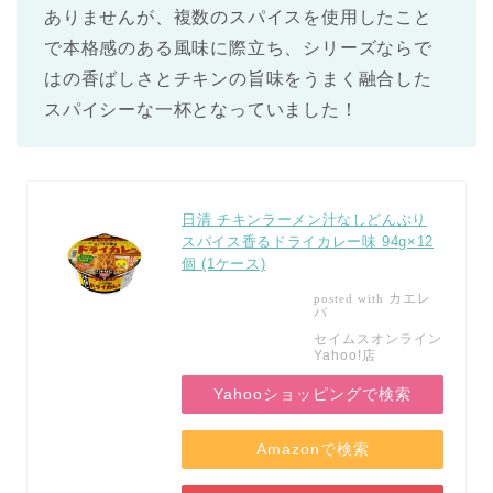
ありませんが、複数のスパイスを使用したこと
で本格感のある風味に際立ち、シリーズならで
はの香ばしさとチキンの旨味をうまく融合した
スパイシーな一杯となっていました！
日清 チキンラーメン汁なしどんぶり
スパイス香るドライカレー味 94g×12
個 (1ケース)
カエレ
posted with
バ
セイムスオンライン
Yahoo!店
Yahooショッピングで検索
Amazonで検索