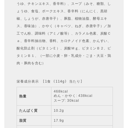
うゆ、チキンエキス、香辛料）、スープ（みそ、糖類、し
ょうゆ、食塩、ポークエキス、香辛料（にんにく、黒胡
椒、しょうが、赤唐辛子）、豚脂、植物油脂、酵母エキ
ス、香味油）、かやく（キャベツ、ねぎ、赤唐辛子）／加
工でん粉、調味料（アミノ酸等）、カラメル色素、炭酸Ｃ
ａ、香辛料抽出物、香料、カロチノイド色素、かんすい、
酸化防止剤（ビタミンＥ）、炭酸Ｍｇ、ビタミンＢ２、ビ
タミンＢ１、（一部に小麦・卵・乳成分・ごま・大豆・鶏
肉・豚肉を含む）
栄養成分表示　[1食 (114g) 当たり]
468kcal
めん・かやく: 438kcal
熱量
スープ: 30kcal
たんぱく質
10.2g
脂質
17.9g