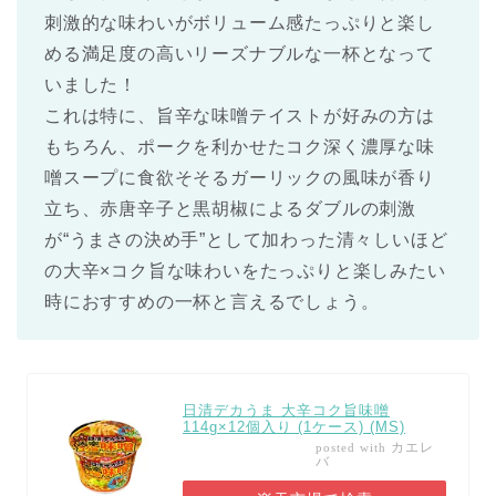
刺激的な味わいがボリューム感たっぷりと楽し
める満足度の高いリーズナブルな一杯となって
いました！
これは特に、旨辛な味噌テイストが好みの方は
もちろん、ポークを利かせたコク深く濃厚な味
噌スープに食欲そそるガーリックの風味が香り
立ち、赤唐辛子と黒胡椒によるダブルの刺激
が“うまさの決め手”として加わった清々しいほど
の大辛×コク旨な味わいをたっぷりと楽しみたい
時におすすめの一杯と言えるでしょう。
日清デカうま 大辛コク旨味噌
114g×12個入り (1ケース) (MS)
カエレ
posted with
バ