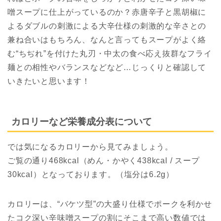
噌スープに仕上がっているのか？赤唐辛子と黒胡椒に
よるダブルの刺激による大辛仕様の刺激的な辛さとの
兼ね合いはもちろん、なんと言ってもスープがよく絡
む“ちぢれ”を付けた丸刃・中太の食べ応え抜群なフライ
麺との相性やバランスなどなど…じっくりと確認して
いきたいと思います！
カロリーなど栄養成分表について
では気になるカロリーから見てみましょう。
ご覧の通り468kcal（めん・かやく438kcal / スープ
30kcal）となっております。（塩分は6.2g）
カロリーは、“バケツ型”の大盛り仕様でポークを利かせ
たコク深い辛味噌スープの割にそこまで高い数値では