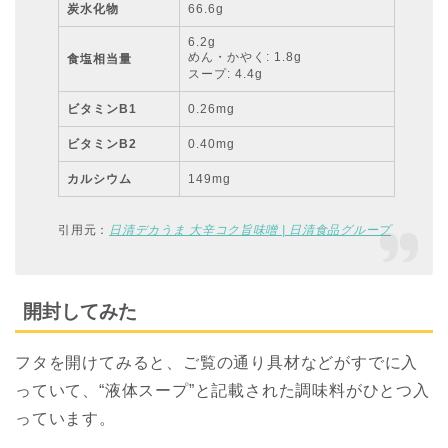
炭水化物
66.6g
6.2g
めん・かやく: 1.8g
食塩相当量
スープ: 4.4g
ビタミンB1
0.26mg
ビタミンB2
0.40mg
カルシウム
149mg
引用元：
日清デカうま 大辛コク旨味噌 | 日清食品グループ
開封してみた
フタを開けてみると、ご覧の通り具材などがすでに入
っていて、“液体スープ”と記載された調味料がひとつ入
っています。