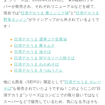
バーが発売され、それぞれリニューアルなどを経て、
現在では“
日清デカうま 豚ニンニク味
”と“
日清デカうま
野菜タンメン
”がラインアップから外されているようで
す！
日清デカうま 濃厚コク旨醤油
日清デカうま 豚キムチ
日清デカうま 油そば
日清デカうま Wマヨソース焼そば
日清デカうま わかめそば
日清デカうま きつねうどん
他にも西友（
SEIYU
）限定として“
日清デカうま カレー
そば
”も発売されていたようですね！このようにこの“日
清デカうま”シリーズはコンビニでの取り扱いではなく
スーパーなどで販売しているため、気になる方はそち