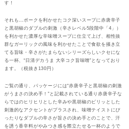
す！
それも…ポークを利かせたコク深いスープに赤唐辛子
と黒胡椒のダブルの刺激（辛さレベル5段階中「4」）
を利かせた濃厚な辛味噌スープに仕立て上げ、相性抜
群なガーリックの風味を利かせたことで食欲を掻き立
てる旨味・辛さがたまらないシリーズらしいクセにな
る一杯、“日清デカうま 大辛コク旨味噌”となっており
ます。（税抜き130円）
ご覧の通り、パッケージには“赤唐辛子と黒胡椒の刺激
がうまさの決め手！”と記載されている通り赤唐辛子な
らではのヒリヒリとした辛みや黒胡椒のピリッとした
刺激的なアクセントがプラスされ、味噌テイストにぴ
ったりなダブルの辛さが旨さの決め手とのことで、汗
を誘う香辛料がやみつき感を際立たせる一杯のようで