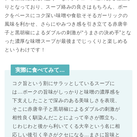
りとなっており、スープ絡みの良さはもちろん、ポー
クをベースにコク深い味噌や食欲そそるガーリックの
風味を利かせ、さらにやみつき感を引き立てる赤唐辛
子と黒胡椒によるダブルの刺激が“うまさの決め手”とな
った濃厚な味噌スープが最後までじっくりと楽しめる
というわけです！
実際に食べてみて…
コク旨という割にサラッとしているスープに
は…ポークの旨味がしっかりと味噌の濃厚感を
下支えしたことで深みのある美味しさを表現、
そこに赤唐辛子と黒胡椒によるダブルの刺激が
相性良く馴染んだことによって辛さが際立ち、
じわじわと後から利いてくる大辛という名に相
応しい後引く辛さがクセになる…まさに旨味と