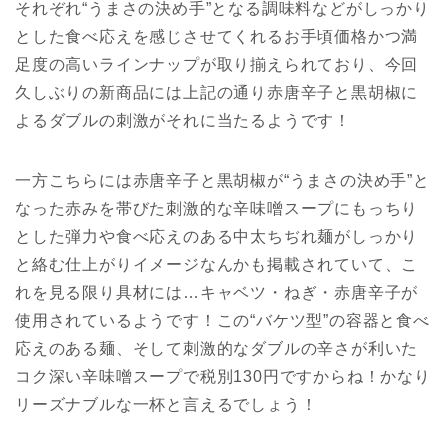
それぞれ“うまさの決め手”となる調味料などがしっかり
とした食べ応えを感じさせてくれるお手頃価格かつ満
足度の高いラインナップが取り揃えられており、今回
久しぶりの新商品には上記の通り赤唐辛子と黒胡椒に
よるダブルの刺激がそれに当たるようです！
一方こちらには赤唐辛子と黒胡椒が“うまさの決め手”と
なった赤みを帯びた刺激的な辛味噌スープにもっちり
とした弾力や食べ応えのある中太ちぢれ麺がしっかり
と絡む仕上がりイメージなんかも掲載されていて、こ
れを見る限り具材には…キャベツ・ねぎ・赤唐辛子が
使用されているようです！この“バケツ型”の容器と食べ
応えのある麺、そして刺激的なダブルの辛さが利いた
コク深い辛味噌スープで税別130円ですからね！かなり
リーズナブルな一杯と言えるでしょう！