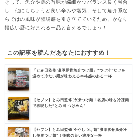
そして、魚介や鶏の旨味が繊細かつバランス良く融合
し、他にもちょうど良い辛みや塩気、そして魚介系な
らではの風味が臨場感を引き立てているため、かなり
幅広い層に好まれる一品と言えるでしょう！
この記事を読んだあなたにおすすめ！
「とみ田監修 濃厚豚骨魚介つけ麺」“つけ汁”だけを
温めて冷たい麺が味わえる本格感のある一杯
【セブン】とみ田監修 冷凍つけ麺！名店の味を冷凍麺
で再現した“とみ田 つけめん”
【セブン】とみ田監修 冷やしつけ麺“濃厚豚骨魚介冷
し焼豚つけ麺”！後味の良い濃厚な一杯