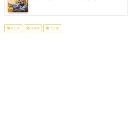
魚介系
冷凍麺
つけ麺