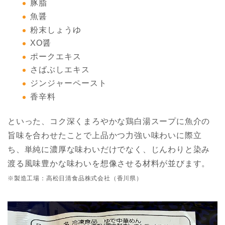
豚脂
魚醤
粉末しょうゆ
XO醤
ポークエキス
さばぶしエキス
ジンジャーペースト
香辛料
といった、コク深くまろやかな鶏白湯スープに魚介の
旨味を合わせたことで上品かつ力強い味わいに際立
ち、単純に濃厚な味わいだけでなく、じんわりと染み
渡る風味豊かな味わいを想像させる材料が並びます。
※製造工場：高松日清食品株式会社（香川県）