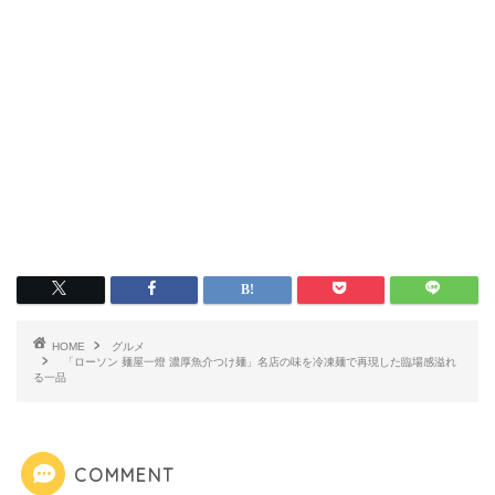
HOME
グルメ
「ローソン 麺屋一燈 濃厚魚介つけ麺」名店の味を冷凍麺で再現した臨場感溢れ
る一品
COMMENT