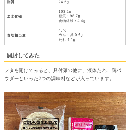
脂質
24.6g
103.1g
糖質：98.7g
炭水化物
食物繊維：4.4g
4.7g
めん・具 0.6g
食塩相当量
たれ 4.1g
開封してみた
フタを開けてみると、具付麺の他に、液体たれ、鶏パ
ウダーといった2つの調味料などが入っています。