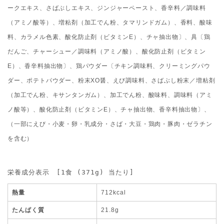
ークエキス、さばぶしエキス、ジンジャーペースト、香辛料／調味料
（アミノ酸等）、増粘剤（加工でん粉、タマリンドガム）、香料、酸味
料、カラメル色素、酸化防止剤（ビタミンE）、チャ抽出物〕、具〔鶏
だんご、チャーシュー／調味料（アミノ酸）、酸化防止剤（ビタミン
E）、香辛料抽出物〕、鶏パウダー〔チキン調味料、クリーミングパウ
ダー、ポテトパウダー、粉末XO醤、えび調味料、さばぶし粉末／増粘剤
（加工でん粉、キサンタンガム）、加工でん粉、酸味料、調味料（アミ
ノ酸等）、酸化防止剤（ビタミンE）、チャ抽出物、香辛料抽出物〕、
（一部にえび・小麦・卵・乳成分・さば・大豆・鶏肉・豚肉・ゼラチン
を含む）
栄養成分表示　[1食 (371g) 当たり]
熱量
712kcal
たんぱく質
21.8g