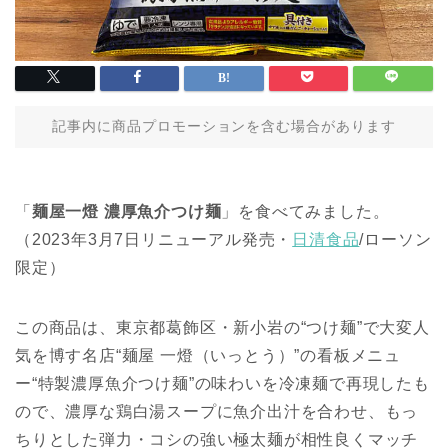
記事内に商品プロモーションを含む場合があります
「
麺屋一燈 濃厚魚介つけ麺
」を食べてみました。
（2023年3月7日リニューアル発売・
日清食品
/ローソン
限定）
この商品は、東京都葛飾区・新小岩の“つけ麺”で大変人
気を博す名店“麺屋 一燈（いっとう）”の看板メニュ
ー“特製濃厚魚介つけ麺”の味わいを冷凍麺で再現したも
ので、濃厚な鶏白湯スープに魚介出汁を合わせ、もっ
ちりとした弾力・コシの強い極太麺が相性良くマッチ