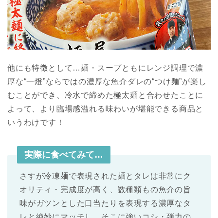
他にも特徴として…麺・スープともにレンジ調理で濃
厚な“一燈”ならではの濃厚な魚介ダレの“つけ麺”が楽し
むことができ、冷水で締めた極太麺と合わせたことに
よって、より臨場感溢れる味わいが堪能できる商品と
いうわけです！
実際に食べてみて…
さすが冷凍麺で表現された麺とタレは非常にク
オリティ・完成度が高く、数種類もの魚介の旨
味がガツンとした口当たりを表現する濃厚なタ
レと絶妙にマッチし、そこに強いコシ・弾力の