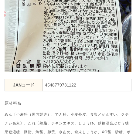
JANコード
4548779731122
原材料名
めん〔小麦粉（国内製造）、でん粉、小麦外皮、食塩／かんすい、クチ
ナシ色素〕、たれ〔鶏脂、チキンエキス、しょうゆ、砂糖混合ぶどう糖
果糖液糖、豚脂、魚醤、卵黄、水あめ、粉末しょうゆ、XO醤、砂糖、ポ