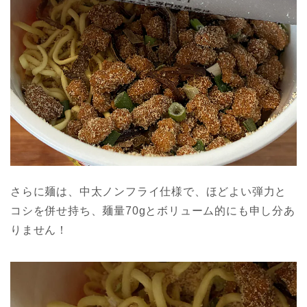
さらに麺は、中太ノンフライ仕様で、ほどよい弾力と
コシを併せ持ち、麺量70gとボリューム的にも申し分あ
りません！