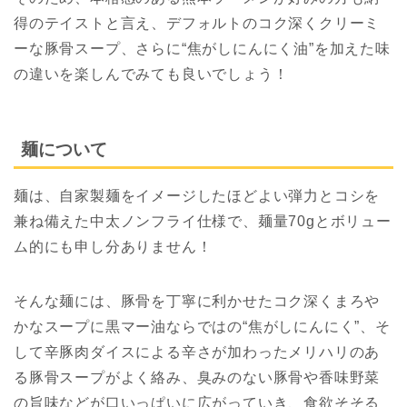
得のテイストと言え、デフォルトのコク深くクリーミ
ーな豚骨スープ、さらに“焦がしにんにく油”を加えた味
の違いを楽しんでみても良いでしょう！
麺について
麺は、自家製麺をイメージしたほどよい弾力とコシを
兼ね備えた中太ノンフライ仕様で、麺量70gとボリュー
ム的にも申し分ありません！
そんな麺には、豚骨を丁寧に利かせたコク深くまろや
かなスープに黒マー油ならではの“焦がしにんにく”、そ
して辛豚肉ダイスによる辛さが加わったメリハリのあ
る豚骨スープがよく絡み、臭みのない豚骨や香味野菜
の旨味などが口いっぱいに広がっていき、食欲そそる