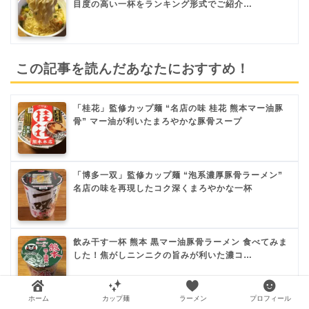
目度の高い一杯をランキング形式でご紹介…
この記事を読んだあなたにおすすめ！
「桂花」監修カップ麺 “名店の味 桂花 熊本マー油豚
骨” マー油が利いたまろやかな豚骨スープ
「博多一双」監修カップ麺 “泡系濃厚豚骨ラーメン”
名店の味を再現したコク深くまろやかな一杯
飲み干す一杯 熊本 黒マー油豚骨ラーメン 食べてみま
した！焦がしニンニクの旨みが利いた濃コ…
ホーム
カップ麺
ラーメン
プロフィール