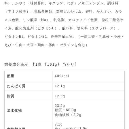
料）、かやく（味付豚肉、キクラゲ、ねぎ）／加工デンプン、調味料
（アミノ酸等）、増粘多糖類、炭酸カルシウム、香料、かんすい、カラ
メル色素、リン酸塩（Na）、乳化剤、カロチノイド色素、微粒二酸化ケ
イ素、酸化防止剤（ビタミンE）、酸味料、甘味料（スクラロース）、
ビタミンB2、ビタミンB1、香辛料抽出物、（一部に卵・乳成分・小麦・
えび・牛肉・大豆・鶏肉・豚肉・ゼラチンを含む）
栄養成分表示　[1食 (101g) 当たり]
熱量
409kcal
たんぱく質
12.1g
脂質
12.5g
63.5g
糖質：60.3g
炭水化物
食物繊維：3.2g
7.1g
めん・かやく: 3.0g