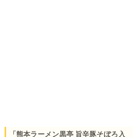
「熊本ラーメン黒亭 旨辛豚そぼろ入