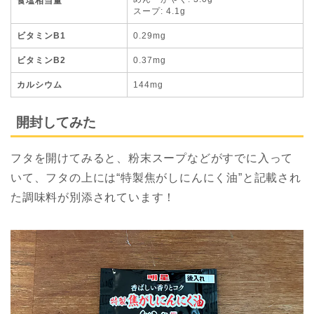
食塩相当量
スープ: 4.1g
ビタミンB1
0.29mg
ビタミンB2
0.37mg
カルシウム
144mg
開封してみた
フタを開けてみると、粉末スープなどがすでに入って
いて、フタの上には“特製焦がしにんにく油”と記載され
た調味料が別添されています！