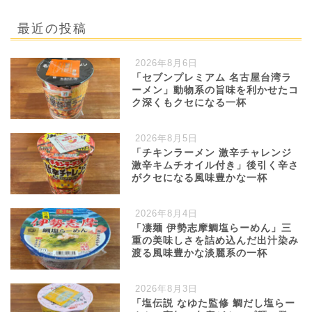
最近の投稿
2026年8月6日
「セブンプレミアム 名古屋台湾ラ
ーメン」動物系の旨味を利かせたコ
ク深くもクセになる一杯
2026年8月5日
「チキンラーメン 激辛チャレンジ
激辛キムチオイル付き」後引く辛さ
がクセになる風味豊かな一杯
2026年8月4日
「凄麺 伊勢志摩鯛塩らーめん」三
重の美味しさを詰め込んだ出汁染み
渡る風味豊かな淡麗系の一杯
2026年8月3日
「塩伝説 なゆた監修 鯛だし塩らー