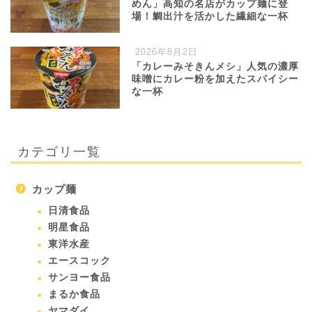
めん」高知の名店がカップ麺に登
場！鯛出汁を活かした繊細な一杯
2026年8月2日
「カレーみそきんメシ」人気の濃厚
味噌にカレー粉を加えたスパイシー
な一杯
カテゴリ一覧
カップ麺
日清食品
明星食品
東洋水産
エースコック
サンヨー食品
まるか食品
ヤマダイ