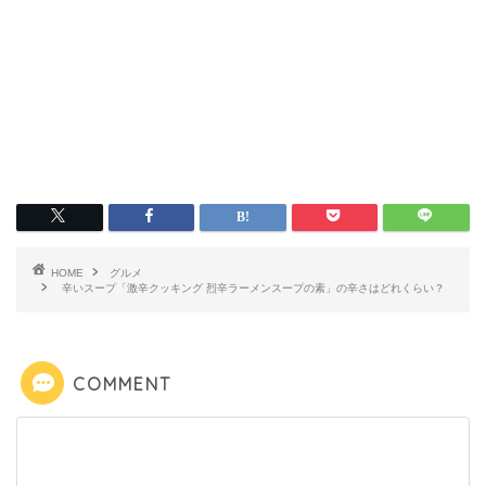
HOME
グルメ
辛いスープ「激辛クッキング 烈辛ラーメンスープの素」の辛さはどれくらい？
COMMENT