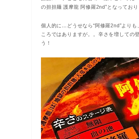
の担担麺 護摩龍 阿修羅2nd”となってお
個人的に…どうせなら“阿修羅2nd”より
ころではありますが。。辛さを増しての
う！