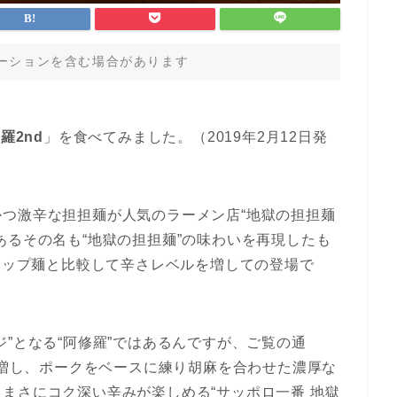
ーションを含む場合があります
羅2nd
」を食べてみました。（2019年2月12日発
つ激辛な担担麺が人気のラーメン店“地獄の担担麺
あるその名も“地獄の担担麺”の味わいを再現したも
たカップ麺と比較して辛さレベルを増しての登場で
”となる“阿修羅”ではあるんですが、ご覧の通
ルを増し、ポークをベースに練り胡麻を合わせた濃厚な
まさにコク深い辛みが楽しめる“サッポロ一番 地獄