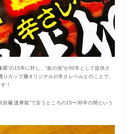
修羅”の15辛に対し、“血の池”が30辛として提供さ
覧の通りカップ麺オリジナルの辛さレベルとのことで、
です！
担麺 護摩龍”で言うところの15〜30辛の間という