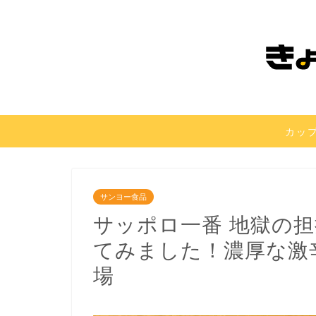
カッ
サンヨー食品
サッポロ一番 地獄の担担
てみました！濃厚な激
場