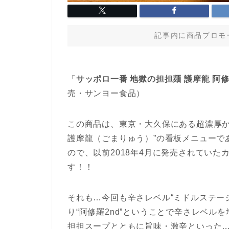
記事内に商品プロモ
「
サッポロ一番 地獄の担担麺 護摩龍 阿修
売・サンヨー食品）
この商品は、東京・大久保にある超濃厚か
護摩龍（ごまりゅう）”の看板メニューで
ので、以前2018年4月に発売されてい
す！！
それも…今回も辛さレベル“ミドルステージ
り“阿修羅2nd”ということで辛さレベ
担担スープとともに旨味・激辛といった…