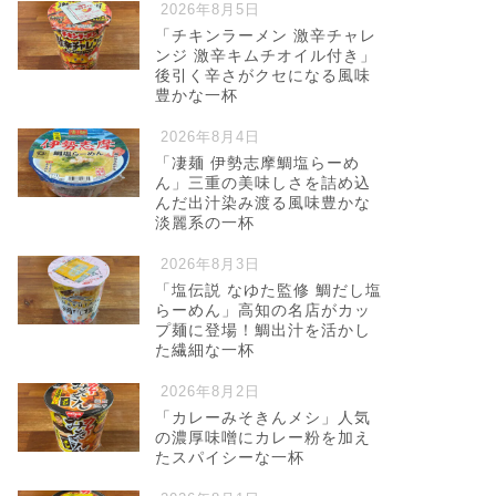
2026年8月5日
「チキンラーメン 激辛チャレ
ンジ 激辛キムチオイル付き」
後引く辛さがクセになる風味
豊かな一杯
2026年8月4日
「凄麺 伊勢志摩鯛塩らーめ
ん」三重の美味しさを詰め込
んだ出汁染み渡る風味豊かな
淡麗系の一杯
2026年8月3日
「塩伝説 なゆた監修 鯛だし塩
らーめん」高知の名店がカッ
プ麺に登場！鯛出汁を活かし
た繊細な一杯
2026年8月2日
「カレーみそきんメシ」人気
の濃厚味噌にカレー粉を加え
たスパイシーな一杯