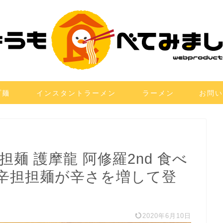
プ麺
インスタントラーメン
ラーメン
お問い
麺 護摩龍 阿修羅2nd 食べ
辛担担麺が辛さを増して登
2020年6月10日