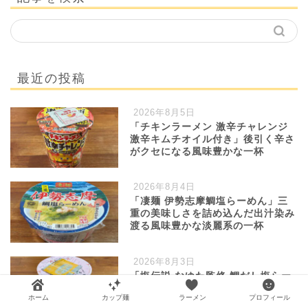
最近の投稿
2026年8月5日
「チキンラーメン 激辛チャレンジ
激辛キムチオイル付き」後引く辛さ
がクセになる風味豊かな一杯
2026年8月4日
「凄麺 伊勢志摩鯛塩らーめん」三
重の美味しさを詰め込んだ出汁染み
渡る風味豊かな淡麗系の一杯
2026年8月3日
「塩伝説 なゆた監修 鯛だし塩らー
めん」高知の名店がカップ麺に登
ホーム
カップ麺
ラーメン
プロフィール
場！鯛出汁を活かした繊細な一杯