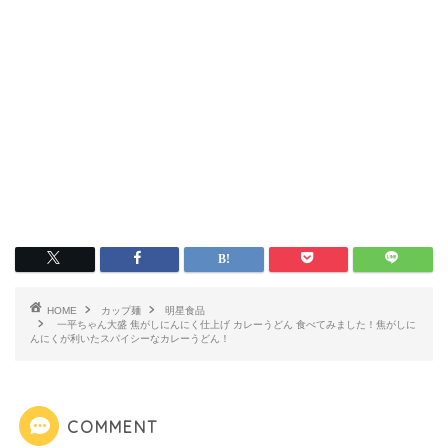
HOME
カップ麺
明星食品
一平ちゃん大盛 焦がしにんにく仕上げ カレーうどん 食べてみました！焦がしに
んにくが利いたスパイシーなカレーうどん！
COMMENT