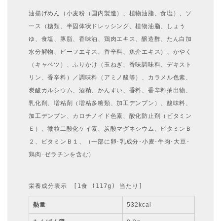
油揚げめん（小麦粉（国内製造）、植物油脂、食塩）、ソ
ース（糖類、半固体状ドレッシング、植物油脂、しょう
ゆ、食塩、豚脂、香味油、鶏肉エキス、醸造酢、たん白加
水分解物、ビーフエキス、香辛料、魚介エキス）、かやく
（キャベツ）、ふりかけ（玉ねぎ、香味調味料、デキスト
リン、香辛料）／調味料（アミノ酸等）、カラメル色素、
炭酸カルシウム、酒精、かんすい、香料、香辛料抽出物、
乳化剤、増粘剤（増粘多糖類、加工デンプン）、酸味料、
加工デンプン、カロチノイド色素、酸化防止剤（ビタミン
Ｅ）、微粒二酸化ケイ素、炭酸マグネシウム、ビタミンＢ
２、ビタミンＢ１、（一部に卵･乳成分･小麦･牛肉･大豆･
鶏肉･ゼラチンを含む）
栄養成分表示　[1食 (117g) 当たり]
熱量
532kcal