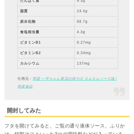
たんぱく質
9.3g
脂質
24.4g
炭水化物
68.7g
食塩相当量
4.3g
ビタミンB1
0.27mg
ビタミンB2
0.34mg
カルシウム
137mg
引用元：
明星 一平ちゃん夜店の焼そば タルタルソース味 |
明星食品
開封してみた
フタを開けてみると、ご覧の通り液体ソース、ふりか