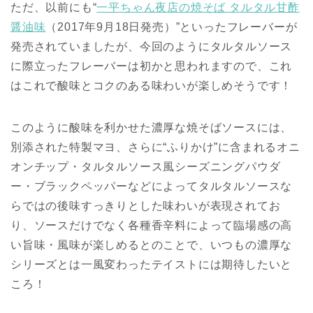
ただ、以前にも“
一平ちゃん夜店の焼そば タルタル甘酢
醤油味
（2017年9月18日発売）”といったフレーバーが
発売されていましたが、今回のようにタルタルソース
に際立ったフレーバーは初かと思われますので、これ
はこれで酸味とコクのある味わいが楽しめそうです！
このように酸味を利かせた濃厚な焼そばソースには、
別添された特製マヨ、さらに“ふりかけ”に含まれるオニ
オンチップ・タルタルソース風シーズニングパウダ
ー・ブラックペッパーなどによってタルタルソースな
らではの後味すっきりとした味わいが表現されてお
り、ソースだけでなく各種香辛料によって臨場感の高
い旨味・風味が楽しめるとのことで、いつもの濃厚な
シリーズとは一風変わったテイストには期待したいと
ころ！