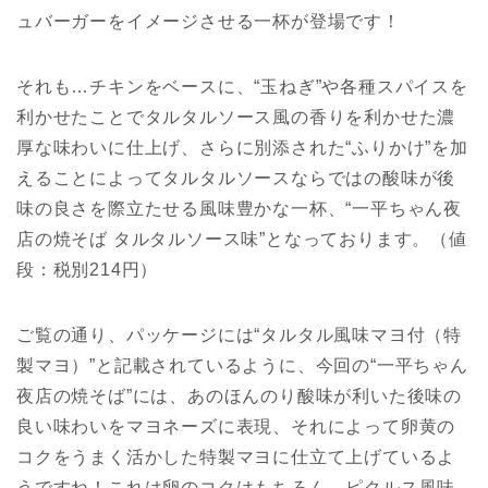
ュバーガーをイメージさせる一杯が登場です！
それも…チキンをベースに、“玉ねぎ”や各種スパイスを
利かせたことでタルタルソース風の香りを利かせた濃
厚な味わいに仕上げ、さらに別添された“ふりかけ”を加
えることによってタルタルソースならではの酸味が後
味の良さを際立たせる風味豊かな一杯、“一平ちゃん夜
店の焼そば タルタルソース味”となっております。（値
段：税別214円）
ご覧の通り、パッケージには“タルタル風味マヨ付（特
製マヨ）”と記載されているように、今回の“一平ちゃん
夜店の焼そば”には、あのほんのり酸味が利いた後味の
良い味わいをマヨネーズに表現、それによって卵黄の
コクをうまく活かした特製マヨに仕立て上げているよ
うですね！これは卵のコクはもちろん、ピクルス風味