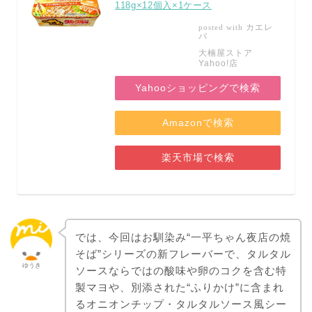
118g×12個入×1ケース
カエレ
posted with
バ
大楠屋ストア
Yahoo!店
Yahooショッピングで検索
Amazonで検索
楽天市場で検索
では、今回はお馴染み“一平ちゃん夜店の焼
そば”シリーズの新フレーバーで、タルタル
ゆうき
ソースならではの酸味や卵のコクを含む特
製マヨや、別添された“ふりかけ”に含まれ
るオニオンチップ・タルタルソース風シー