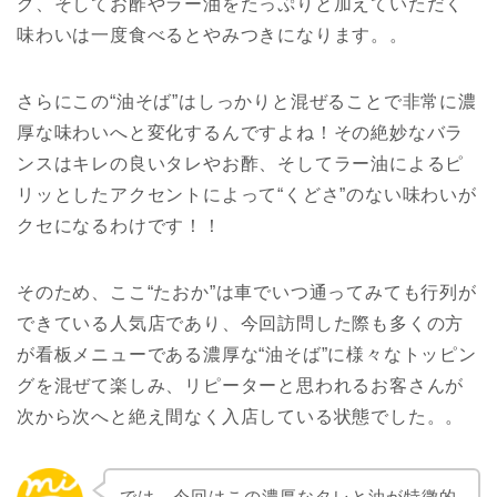
グ、そしてお酢やラー油をたっぷりと加えていただく
味わいは一度食べるとやみつきになります。。
さらにこの“油そば”はしっかりと混ぜることで非常に濃
厚な味わいへと変化するんですよね！その絶妙なバラ
ンスはキレの良いタレやお酢、そしてラー油によるピ
リッとしたアクセントによって“くどさ”のない味わいが
クセになるわけです！！
そのため、ここ“たおか”は車でいつ通ってみても行列が
できている人気店であり、今回訪問した際も多くの方
が看板メニューである濃厚な“油そば”に様々なトッピン
グを混ぜて楽しみ、リピーターと思われるお客さんが
次から次へと絶え間なく入店している状態でした。。
では、今回はこの濃厚なタレと油が特徴的