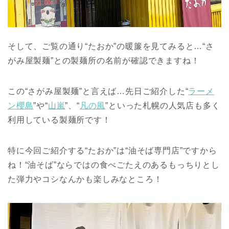
そして、ご覧の通り“たおか”の暖簾を見てみると…“さ
がみ屋製麺”との製麺所の名前が確認できますね！
この“さがみ屋製麺”と言えば…先日ご紹介した“
ラーメ
ン櫻島
”や“
山嵐
”、“
凡の風
”といった札幌の人気店も多く
利用している製麺所です！
特に今回ご紹介する“たおか”は“油そば専門店”ですから
ね！“油そば”ならではの食べごたえのあるもっちりとし
た弾力やコシなんかも楽しみなところ！