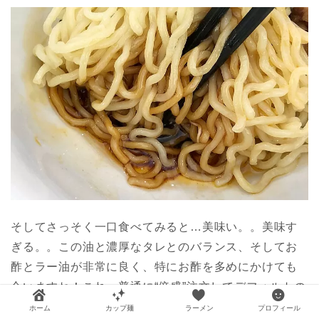
そしてさっそく一口食べてみると…美味い。。美味す
ぎる。。この油と濃厚なタレとのバランス、そしてお
酢とラー油が非常に良く、特にお酢を多めにかけても
合いますね！これ…普通に“倍盛”注文してデフォルトの
ままお酢とラー油だけで楽しむのも全然ありです！！
ホーム
カップ麺
ラーメン
プロフィール