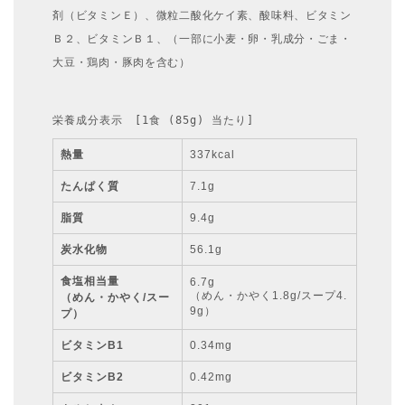
剤（ビタミンＥ）、微粒二酸化ケイ素、酸味料、ビタミン
Ｂ２、ビタミンＢ１、（一部に小麦・卵・乳成分・ごま・
大豆・鶏肉・豚肉を含む）
栄養成分表示　[1食 (85g) 当たり]
熱量
337kcal
たんぱく質
7.1g
脂質
9.4g
炭水化物
56.1g
食塩相当量
6.7g
（めん・かやく1.8g/スープ4.
（めん・かやく/スー
9g）
プ）
ビタミンB1
0.34mg
ビタミンB2
0.42mg