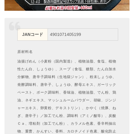
JANコード
4901071405199
原材料名
油揚げめん（小麦粉（国内製造）、植物油脂、食塩、植物
性たん白、しょうゆ）、スープ（食塩、糖類、たん白加水
分解物、唐辛子調味料（生地獄ジャン）、粉末しょうゆ、
発酵調味料、唐辛子、しょうゆ、酵母エキス、ガーリック
ペースト、ポーク調味料、香味油、植物油脂、でん粉、鶏
油、ネギエキス、マッシュルームパウダー、胡椒、ジンジ
ャーエキス、卵黄粉、デキストリン）、かやく（焼豚、ね
ぎ、唐辛子）／加工でん粉、調味料（アミノ酸等）、炭酸
Ｃａ、増粘剤（加工でん粉）、カラメル色素、香辛料抽出
物、重曹、かんすい、香料、カロチノイド色素、酸化防止