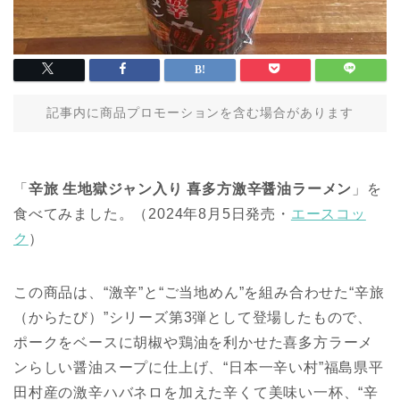
記事内に商品プロモーションを含む場合があります
「
辛旅 生地獄ジャン入り 喜多方激辛醤油ラーメン
」を
食べてみました。（2024年8月5日発売・
エースコッ
ク
）
この商品は、“激辛”と“ご当地めん”を組み合わせた“辛旅
（からたび）”シリーズ第3弾として登場したもので、
ポークをベースに胡椒や鶏油を利かせた喜多方ラーメ
ンらしい醤油スープに仕上げ、“日本一辛い村”福島県平
田村産の激辛ハバネロを加えた辛くて美味い一杯、“辛