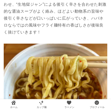
わせ、“生地獄ジャン”による後引く辛さを合わせた刺激
的な醤油スープがよく絡み、ほどよい動物系の旨味や
後引く辛さなどが口いっぱいに広がっていき、ハバネ
ロならではの風味やフライ麺特有の香ばしさが後味良
く抜けていきます！
ホーム
カップ麺
ラーメン
プロフィール