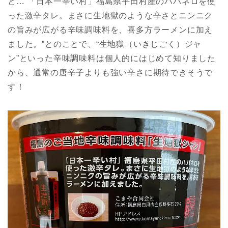
と…“「日本一辛い村」福島県平田村産のハバネロを使
った激辛タレ。まさに生地獄のような辛さとニンニク
の旨みが広がる辛味調味料を、喜多方ラーメンに加え
ました。”とのことで、“生地獄（いきじごく）ジャ
ン”といった辛味調味料は個人的にはじめて知りました
から、通常の唐辛子よりも強い辛さに期待できそうで
す！