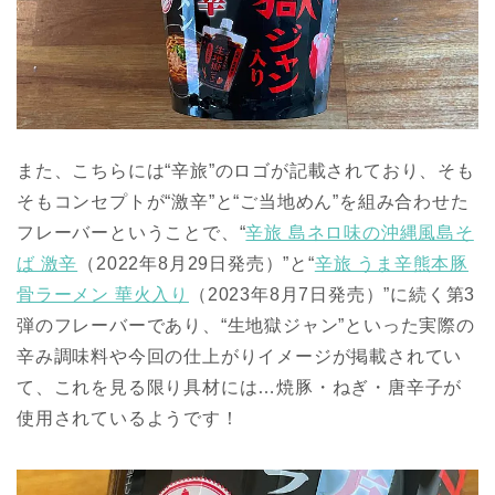
また、こちらには“辛旅”のロゴが記載されており、そも
そもコンセプトが“激辛”と“ご当地めん”を組み合わせた
フレーバーということで、“
辛旅 島ネロ味の沖縄風島そ
ば 激辛
（2022年8月29日発売）”と“
辛旅 うま辛熊本豚
骨ラーメン 華火入り
（2023年8月7日発売）”に続く第3
弾のフレーバーであり、“生地獄ジャン”といった実際の
辛み調味料や今回の仕上がりイメージが掲載されてい
て、これを見る限り具材には…焼豚・ねぎ・唐辛子が
使用されているようです！