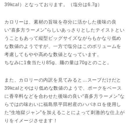
39kcal）となっております。（塩分は6.7g）
カロリーは、素材の旨味を存分に活かした後味の良
い“喜多方ラーメン”らしいあっさりとしたテイストとい
うこともあって縦型ビッグサイズながらもかなり低め
な数値のようですが、一方で塩分はこのボリュームを
考慮してもやや高めな数値となっています。
ちなみに1食当たり85g、麺の量は70gとのこと。
また、カロリーの内訳を見てみると…スープだけだと
39kcalとやはり低めな数値のようで、ポークをベース
に香辛料などを合わせた後味の良い“喜多方ラーメン”な
らではの味わいに福島県平田村産のハバネロを使用し
た“生地獄ジャン”を加えることによって刺激的な仕上が
りをイメージさせます！