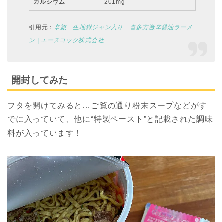
カルシウム
201mg
引用元：
辛旅 生地獄ジャン入り 喜多方激辛醤油ラーメ
ン | エースコック株式会社
開封してみた
フタを開けてみると…ご覧の通り粉末スープなどがす
でに入っていて、他に“特製ペースト”と記載された調味
料が入っています！