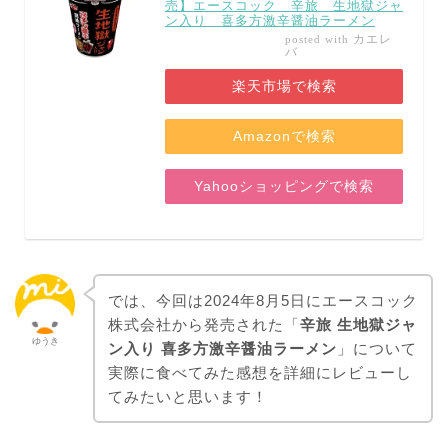
売】エースコック 辛旅 生地獄ジャ
ン入り 喜多方激辛醤油ラーメン
カエレ
posted with
バ
楽天市場で検索
Amazonで検索
Yahooショッピングで検索
では、今回は2024年8月5日にエースコック
株式会社から発売された「
辛旅 生地獄ジャ
ゆうき
ン入り 喜多方激辛醤油ラーメン
」について
実際に食べてみた感想を詳細にレビューし
てみたいと思います！