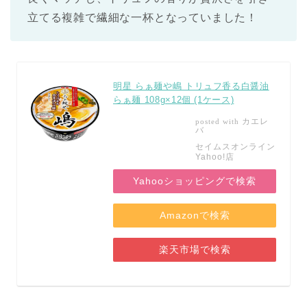
立てる複雑で繊細な一杯となっていました！
明星 らぁ麺や嶋 トリュフ香る白醤油
らぁ麺 108g×12個 (1ケース)
カエレ
posted with
バ
セイムスオンライン
Yahoo!店
Yahooショッピングで検索
Amazonで検索
楽天市場で検索