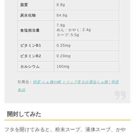
脂質
8.9g
炭水化物
64.6g
7.9g
めん・かやく: 2.4g
食塩相当量
スープ: 5.5g
ビタミンB1
0.25mg
ビタミンB2
0.29mg
カルシウム
160mg
引用元：
明星 らぁ麺や嶋 トリュフ香る白醤油らぁ麺 | 明星
食品
開封してみた
フタを開けてみると、粉末スープ、液体スープ、かや