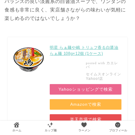
バランスの良い淡麗系の白醤油スープで、ワンタンの
食感も非常に良く、実店舗さながらの味わいが気軽に
楽しめるのではないでしょうか？
明星 らぁ麺や嶋 トリュフ香る白醤油
らぁ麺 108g×12個 (1ケース)
カエレ
posted with
バ
セイムスオンライン
Yahoo!店
Yahooショッピングで検索
Amazonで検索
楽天市場で検索
ホーム
カップ麺
ラーメン
プロフィール