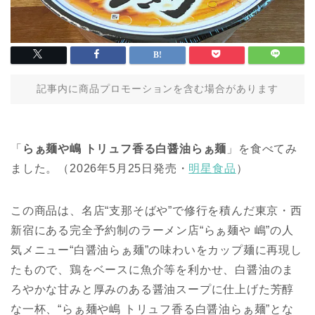
記事内に商品プロモーションを含む場合があります
「
らぁ麺や嶋 トリュフ香る白醤油らぁ麺
」を食べてみ
ました。（2026年5月25日発売・
明星食品
）
この商品は、名店“支那そばや”で修行を積んだ東京・西
新宿にある完全予約制のラーメン店“らぁ麺や 嶋”の人
気メニュー“白醤油らぁ麺”の味わいをカップ麺に再現し
たもので、鶏をベースに魚介等を利かせ、白醤油のま
ろやかな甘みと厚みのある醤油スープに仕上げた芳醇
な一杯、“らぁ麺や嶋 トリュフ香る白醤油らぁ麺”とな