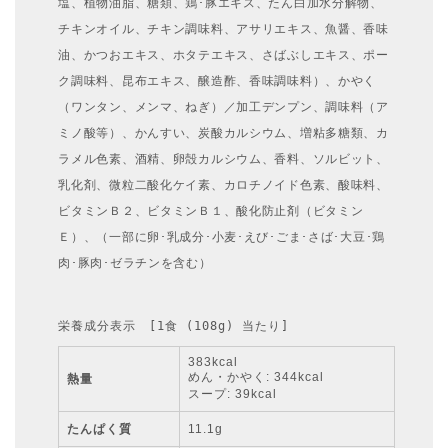
塩、植物油脂、糖類、鶏･豚エキス、たん白加水分解物、
チキンオイル、チキン調味料、アサリエキス、魚醤、香味
油、かつおエキス、ホタテエキス、さばぶしエキス、ポー
ク調味料、昆布エキス、醸造酢、香味調味料）、かやく
（ワンタン、メンマ、ねぎ）／加工デンプン、調味料（ア
ミノ酸等）、かんすい、炭酸カルシウム、増粘多糖類、カ
ラメル色素、酒精、卵殻カルシウム、香料、ソルビット、
乳化剤、微粒二酸化ケイ素、カロチノイド色素、酸味料、
ビタミンＢ２、ビタミンＢ１、酸化防止剤（ビタミン
Ｅ）、（一部に卵･乳成分･小麦･えび･ごま･さば･大豆･鶏
肉･豚肉･ゼラチンを含む）
栄養成分表示　[1食 (108g) 当たり]
383kcal
めん・かやく: 344kcal
熱量
スープ: 39kcal
たんぱく質
11.1g