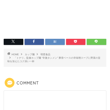
HOME
カップ麺
明星食品
「トナリ」監修カップ麺 “辛激タンメン” 豚骨ベースの辛味噌スープに野菜の旨
味を加えたコク深い一杯
COMMENT