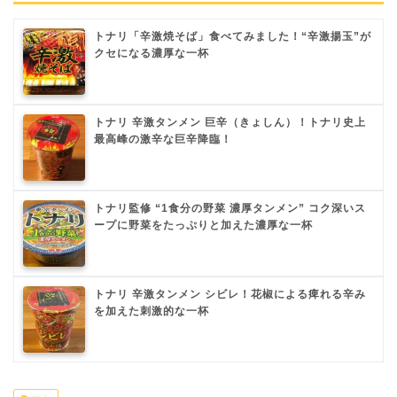
トナリ「辛激焼そば」食べてみました！“辛激揚玉”が
クセになる濃厚な一杯
トナリ 辛激タンメン 巨辛（きょしん）！トナリ史上
最高峰の激辛な巨辛降臨！
トナリ監修 “1食分の野菜 濃厚タンメン” コク深いス
ープに野菜をたっぷりと加えた濃厚な一杯
トナリ 辛激タンメン シビレ！花椒による痺れる辛み
を加えた刺激的な一杯