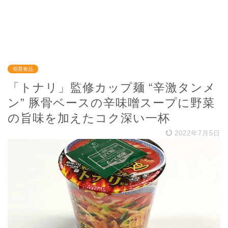
明星食品
「トナリ」監修カップ麺 “辛激タンメ
ン” 豚骨ベースの辛味噌スープに野菜
の旨味を加えたコク深い一杯
2022年7月5日