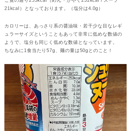
ご覧の通り253kcal（めん・かやく232kcal / スープ
21kcal）となっております。（塩分は4.0g）
カロリーは、あっさり系の醤油味・若干少な目なレギ
ュラーサイズということもあって非常に低めな数値の
ようで、塩分も同じく低めな数値となっています。
ちなみに1食当たり57g、麺の量は50gとのこと！