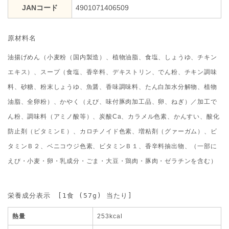
JANコード
4901071406509
原材料名
油揚げめん（小麦粉（国内製造）、植物油脂、食塩、しょうゆ、チキン
エキス）、スープ（食塩、香辛料、デキストリン、でん粉、チキン調味
料、砂糖、粉末しょうゆ、魚醤、香味調味料、たん白加水分解物、植物
油脂、全卵粉）、かやく（えび、味付豚肉加工品、卵、ねぎ）／加工で
ん粉、調味料（アミノ酸等）、炭酸Ca、カラメル色素、かんすい、酸化
防止剤（ビタミンＥ）、カロチノイド色素、増粘剤（グァーガム）、ビ
タミンＢ２、ベニコウジ色素、ビタミンＢ１、香辛料抽出物、（一部に
えび・小麦・卵・乳成分・ごま・大豆・鶏肉・豚肉・ゼラチンを含む）
栄養成分表示　[1食 (57g) 当たり]
熱量
253kcal