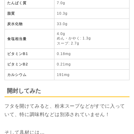
たんぱく質
7.0g
脂質
10.3g
炭水化物
33.0g
4.0g
めん・かやく: 1.3g
食塩相当量
スープ: 2.7g
ビタミンB1
0.18mg
ビタミンB2
0.21mg
カルシウム
191mg
開封してみた
フタを開けてみると、粉末スープなどがすでに入って
いて、特に調味料などは別添されていません！
そして具材には…