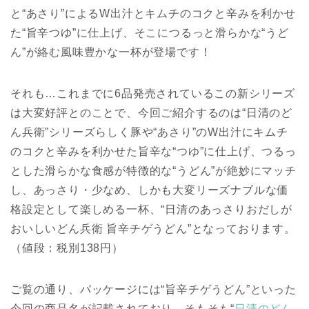
と“あさり”によるW出汁とキムチのコクと辛みを利かせ
た“旨辛つゆ”に仕上げ、そこにつるっと滑らかな“うど
ん”が絡む風味豊かな一杯が登場です！
それも…これまでに6品発売されているこの新シリーズ
は大変好評とのことで、今回ご紹介するのは“日清のど
ん兵衛”シリーズらしく豚や“あさり”のW出汁にキムチ
のコクと辛みを利かせた旨辛な“つゆ”に仕上げ、つるっ
とした滑らかな食感が特徴的な“うどん”が絶妙にマッチ
し、あっさり・少なめ、しかも大変リーズナブルな価
格設定として楽しめる一杯、“日清のあっさりおだしが
おいしいどん兵衛 旨辛チゲうどん”となっております。
（値段：税別138円）
ご覧の通り、パッケージには“旨辛チゲうどん”といった
今回の商品名が記載されており、そもそも“
日清のどん