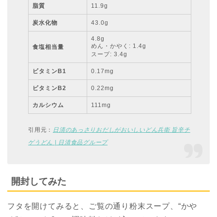
脂質
11.9g
炭水化物
43.0g
4.8g
めん・かやく: 1.4g
食塩相当量
スープ: 3.4g
ビタミンB1
0.17mg
ビタミンB2
0.22mg
カルシウム
111mg
引用元：
日清のあっさりおだしがおいしいどん兵衛 旨辛チ
ゲうどん | 日清食品グループ
開封してみた
フタを開けてみると、ご覧の通り粉末スープ、“かや