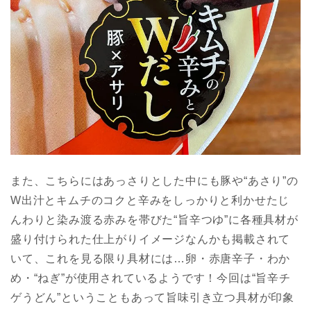
また、こちらにはあっさりとした中にも豚や“あさり”の
W出汁とキムチのコクと辛みをしっかりと利かせたじ
んわりと染み渡る赤みを帯びた“旨辛つゆ”に各種具材が
盛り付けられた仕上がりイメージなんかも掲載されて
いて、これを見る限り具材には…卵・赤唐辛子・わか
め・“ねぎ”が使用されているようです！今回は“旨辛チ
ゲうどん”ということもあって旨味引き立つ具材が印象