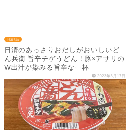
日清食品
日清のあっさりおだしがおいしいど
ん兵衛 旨辛チゲうどん！豚×アサリの
W出汁が染みる旨辛な一杯
2023年3月17日