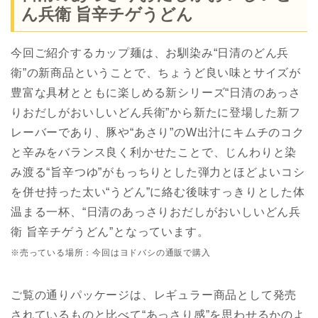
ん兵衛 旨辛チゲうどん
今回ご紹介するカップ麺は、お馴染み“日清のどん兵
衛”の新商品ということで、ちょうど良い味とサイズが
豊富な具材とともに楽しめる新シリーズ“日清のあっさ
りおだしがおいしいどん兵衛”から新たに登場した新フ
レーバーであり、豚や“あさり”のW出汁にキムチのコク
と辛みをバランス良く利かせたことで、じんわりと染
み渡る“旨辛つゆ”がもっちりとした弾力とほどよいコシ
を併せ持った太い“うどん”に絡む後味すっきりとした体
温まる一杯、“日清のあっさりおだしがおいしいどん兵
衛 旨辛チゲうどん”となっています。
※売っている場所：今回はヨドバシの通販で購入
ご覧の通りパッケージは、レギュラー商品として発売
されているものと比べて“あっさり感”を思わせるかのよ