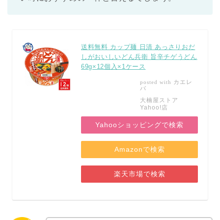
送料無料 カップ麺 日清 あっさりおだ
しがおいしいどん兵衛 旨辛チゲうどん
69g×12個入×1ケース
カエレ
posted with
バ
大楠屋ストア
Yahoo!店
Yahooショッピングで検索
Amazonで検索
楽天市場で検索