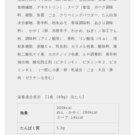
食物繊維、デキストリン）、スープ（食塩、ポーク調味
料、糖類、魚醤、ごま、クリーミングパウダー、たん白加
水分解物、香辛料、粉末みそ、香味調味料、あさり調味
料）、かやく（卵、赤唐辛子、わかめ、ねぎ）／加工でん
粉、調味料（アミノ酸等）、香料、リン酸塩（Ｎａ）、増
粘多糖類、炭酸Ｃａ、乳化剤、カラメル色素、酸味料、微
粒二酸化ケイ素、カロチノイド色素、ｐＨ調整剤、香辛料
抽出物、酸化防止剤（ビタミンＥ）、ビタミンＢ２、ビタ
ミンＢ１、（一部に小麦・卵・乳成分・ごま・大豆・豚
肉・ゼラチンを含む）
栄養成分表示　[1食 (69g) 当たり]
300kcal
めん・かやく: 286kcal
熱量
スープ: 14kcal
たんぱく質
5.3g