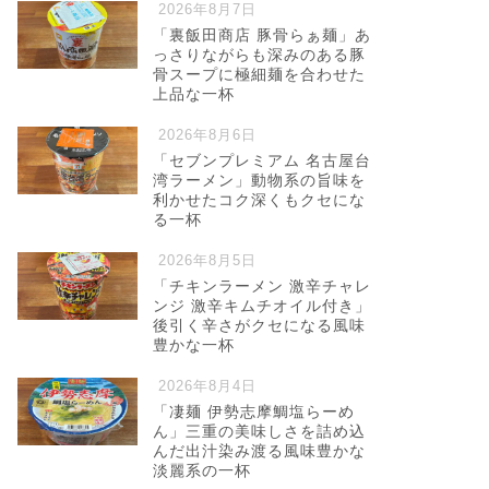
2026年8月7日
「裏飯田商店 豚骨らぁ麺」あ
っさりながらも深みのある豚
骨スープに極細麺を合わせた
上品な一杯
2026年8月6日
「セブンプレミアム 名古屋台
湾ラーメン」動物系の旨味を
利かせたコク深くもクセにな
る一杯
2026年8月5日
「チキンラーメン 激辛チャレ
ンジ 激辛キムチオイル付き」
後引く辛さがクセになる風味
豊かな一杯
2026年8月4日
「凄麺 伊勢志摩鯛塩らーめ
ん」三重の美味しさを詰め込
んだ出汁染み渡る風味豊かな
淡麗系の一杯