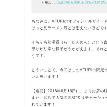
引用元：
「日清 THE NOODLE TOKYO AF
ちなみに、AFURIのオフィシャルサイ
ぱっと見ラーメン店とは思えないほどで
そもそも辣湯麺（らーたんめん）という
限りピリ辛な様子がうかがえます。それ
うです。
とういことで、今回はこのAFURIの限
いと思います！
【追記】2018年6月18日に、よりお店
また、お店で人気の具材“炙りチャーシュ
れています！