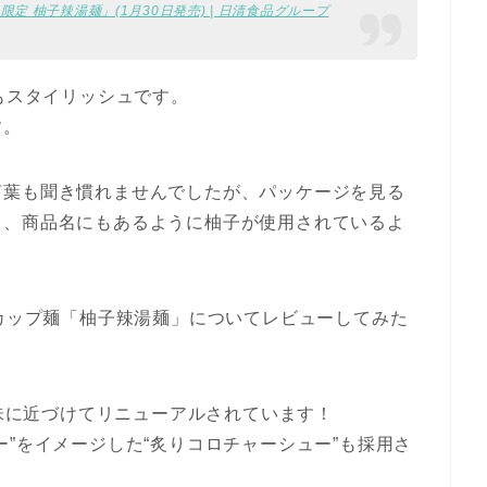
URI 限定 柚子辣湯麺」(1月30日発売) | 日清食品グループ
トもスタイリッシュです。
す。
言葉も聞き慣れませんでしたが、パッケージを見る
と、商品名にもあるように柚子が使用されているよ
定カップ麺「柚子辣湯麺」についてレビューしてみた
の味に近づけてリニューアルされています！
ー”をイメージした“炙りコロチャーシュー”も採用さ