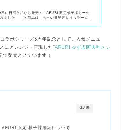
19日に日清食品から発売の「AFURI 限定柚子塩らーめ
みました。 この商品は、独自の世界観を持つラーメ...
とのコラボシリーズ5周年記念として、人気メニュ
スにアレンジ・再現した“
AFURI ゆず塩阿夫利メシ
間限定で発売されています！
非表示
YO AFURI 限定 柚子辣湯麺について