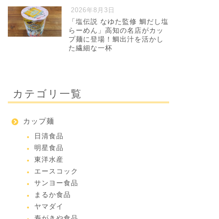
2026年8月3日
「塩伝説 なゆた監修 鯛だし塩
らーめん」高知の名店がカッ
プ麺に登場！鯛出汁を活かし
た繊細な一杯
カテゴリ一覧
カップ麺
日清食品
明星食品
東洋水産
エースコック
サンヨー食品
まるか食品
ヤマダイ
寿がきや食品