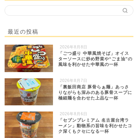
最近の投稿
2026年8月8日
「ごつ盛り 中華風焼そば」オイス
ターソースに炒め野菜や“ごま油”の
風味を利かせた中華風の一杯
2026年8月7日
「裏飯田商店 豚骨らぁ麺」あっさ
りながらも深みのある豚骨スープに
極細麺を合わせた上品な一杯
2026年8月6日
「セブンプレミアム 名古屋台湾ラ
ーメン」動物系の旨味を利かせたコ
ク深くもクセになる一杯