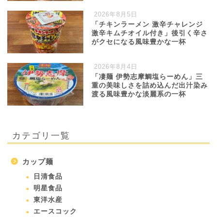
2026年8月5日
「チキンラーメン 激辛チャレンジ
激辛キムチオイル付き」後引く辛さ
がクセになる風味豊かな一杯
2026年8月4日
「凄麺 伊勢志摩鯛塩らーめん」三
重の美味しさを詰め込んだ出汁染み
渡る風味豊かな淡麗系の一杯
カテゴリ一覧
カップ麺
日清食品
明星食品
東洋水産
エースコック