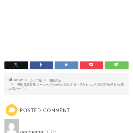
HOME
カップ麺
明星食品
明星 低糖質麺 ローカーボNoodles 鶏白湯 食べてみました！鶏の旨味が利いた鶏
白湯スープ！
POSTED COMMENT
necoyapa
より: