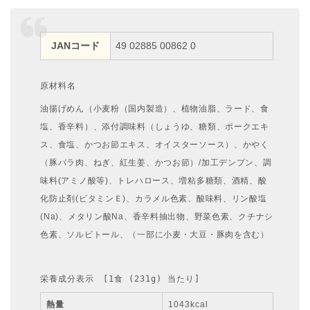
JANコード
49 02885 00862 0
原材料名
油揚げめん（小麦粉（国内製造）、植物油脂、ラード、食
塩、香辛料）、添付調味料（しょうゆ、糖類、ポークエキ
ス、食塩、かつお節エキス、オイスターソース）、かやく
（豚バラ肉、ねぎ、紅生姜、かつお節）/加工デンプン、調
味料(アミノ酸等)、トレハロース、増粘多糖類、酒精、酸
化防止剤(ビタミンＥ)、カラメル色素、酸味料、リン酸塩
(Na)、メタリン酸Na、香辛料抽出物、野菜色素、クチナシ
色素、ソルビトール、（一部に小麦・大豆・豚肉を含む）
栄養成分表示　[1食 (231g) 当たり]
熱量
1043kcal