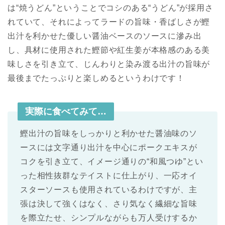
は“焼うどん”ということでコシのある“うどん”が採用さ
れていて、それによってラードの旨味・香ばしさが鰹
出汁を利かせた優しい醤油ベースのソースに滲み出
し、具材に使用された鰹節や紅生姜が本格感のある美
味しさを引き立て、じんわりと染み渡る出汁の旨味が
最後までたっぷりと楽しめるというわけです！
実際に食べてみて…
鰹出汁の旨味をしっかりと利かせた醤油味のソ
ースには文字通り出汁を中心にポークエキスが
コクを引き立て、イメージ通りの“和風つゆ”とい
った相性抜群なテイストに仕上がり、一応オイ
スターソースも使用されているわけですが、主
張は決して強くはなく、さり気なく繊細な旨味
を際立たせ、シンプルながらも万人受けするか