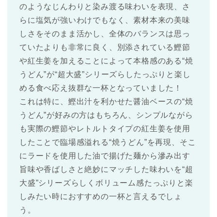
のようなじんわりと染み渡る味わいを表現、さ
らに塩気が強いわけでもなく、素材本来の美味
しさをそのまま活かし、全体のバランスは思っ
ていたよりも非常に良く、別添されている鰹節
や紅生姜を加えることによって本格感のある“焼
うどん”が“超大盛”シリーズらしたっぷりと楽し
める食べ応え抜群な一杯となっていました！
これは特に、鰹出汁を利かせた醤油ベースの“焼
うどん”が好みの方はもちろん、シンプルながら
も実際の鰹節やレトルトタイプの紅生姜を使用
したことで臨場感溢れる“焼うどん”を再現、そこ
にラードを使用した油で揚げた麺から滲み出す
旨味や香ばしさと絶妙にマッチした味わいを“超
大盛”シリーズらしくボリューム感たっぷりと楽
しみたい時におすすめの一杯と言えるでしょ
う。