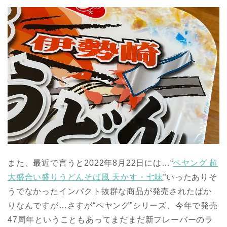
また、最近で言うと2022年8月22日には…“
ペヤング 超
大盛合い盛りうどんそば風 天かす・七味
”いったありそ
うでなかったインパクト抜群な商品が発売されたばか
りなんですが…さすが“ペヤング”シリーズ、今年で発売
47周年ということもあってまだまだ新フレーバーのラ