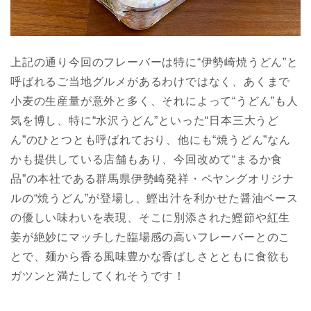
上記の通り今回のフレーバーは特に“伊勢崎焼うどん”と
呼ばれるご当地グルメがあるわけではなく、あくまで
小麦の生産量が意外と多く、それによって“うどん”も人
気を博し、特に“水沢うどん”といった“日本三大うど
ん”のひとつとも呼ばれており、他にも“焼うどん”なん
かも提供している店舗もあり、今回改めて“まるか食
品”の本社である群馬県伊勢崎発祥・ペヤングオリジナ
ルの“焼うどん”が登場し、鰹出汁を利かせた醤油ベース
の優しい味わいを表現、そこに別添された鰹節や紅生
姜が絶妙にマッチした臨場感の高いフレーバーとのこ
とで、麺から香る風味豊かな香ばしさとともに食欲も
ガツンと満たしてくれそうです！