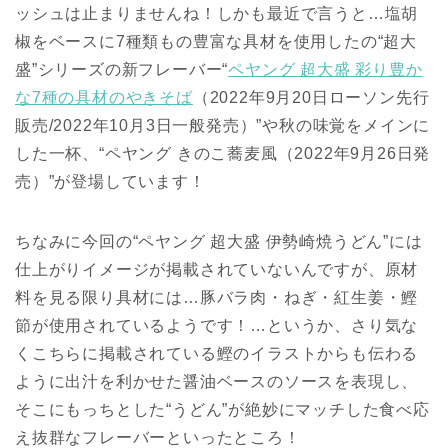
ッシュは止まりませんね！しかも最近で言うと…塩胡
椒をベースに7種類もの豊富な具材を使用したの“超大
盛”シリーズの新フレーバー“
ペヤング 超大盛 彩り豊か
な7種の具材のやきそば
（2022年9月20日ローソン先行
販売/2022年10月3日一般発売）”や秋の味覚をメインに
した一杯、“ペヤング きのこ蕎麦風（2022年9月26日発
売）”が登場しています！
ちなみに今回の“ペヤング 超大盛 伊勢崎焼うどん”には
仕上がりイメージが掲載されていないんですが、原材
料を見る限り具材には…豚バラ肉・ねぎ・紅生姜・鰹
節が使用されているようです！…というか、さり気な
くこちらに掲載されている鰹のイラストからも伝わる
ように出汁を利かせた醤油ベースのソースを表現し、
そこにもっちとした“うどん”が絶妙にマッチした食べ応
え抜群なフレーバーといったところ！