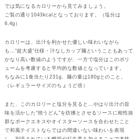
では気になるカロリーから見てみましょう。
ご覧の通り1043kcalとなっております。（塩分は
6.4g）
カロリーは、出汁を利かせた優しい味わいながら
も…“超大盛”仕様・汁なしカップ麺ということもあって
かなり高い数値のようですが、一方で塩分はこのボリ
ュームを考慮すると平均的な数値となっています。
ちなみに1食当たり231g、麺の量は180gとのこと。
（レギュラーサイズのちょうど倍）
また、このカロリーと塩分を見ると…やはり出汁の旨
味を活かした“焼うどん”を彷彿とさせるソースに相性抜
群なポークエキスやオイスターソースを合わせたこと
で和風テイストならではの間違いない味わいを表現
し、別添されている鰹節や紅生姜を加えることで本格