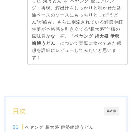
した“焼うどん”を“ペヤング”流にアレン
ジ・再現、鰹出汁をしっかりと利かせた醤
油ベースのソースにもっちりとした“うど
ん”が絡み、さらに別添されている鰹節や紅
生姜が本格感を引き立てる“超大盛”仕様の
風味豊かな一杯、「
ペヤング 超大盛 伊勢
崎焼うどん
」について実際に食べてみた感
想を詳細にレビューしてみたいと思いま
す！
目次
非表示
ペヤング 超大盛 伊勢崎焼うどん