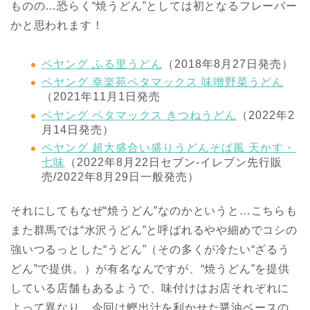
ものの…恐らく“焼うどん”としては初となるフレーバー
かと思われます！
ペヤング ふる里うどん
（2018年8月27日発売）
ペヤング 幸楽苑ペタマックス 味噌野菜うどん
（2021年11月1日発売
ペヤング ペタマックス きつねうどん
（2022年2
月14日発売）
ペヤング 超大盛合い盛りうどんそば風 天かす・
七味
（2022年8月22日セブン-イレブン先行販
売/2022年8月29日一般発売）
それにしてもなぜ“焼うどん”なのかというと…こちらも
また群馬では“水沢うどん”と呼ばれるやや細めでコシの
強いつるっとした“うどん”（その多くが冷たい“ざるう
どん”で提供。）が有名なんですが、“焼うどん”を提供
している店舗もあるようで、味付けはお店それぞれに
よって異なり、今回は鰹出汁を利かせた醤油ベースの