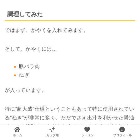
調理してみた
ではまず、かやくを入れてみます。
そして、かやくには…
豚バラ肉
ねぎ
が入っています。
特に“超大盛”仕様ということもあって特に使用されてい
る“ねぎ”が非常に多く、ただでさえ出汁を利かせた醤油
ベースの後味すっきりとしたテイストなんですが…さ
らに後味の良さが際立ち、“伊勢崎焼うどん”に帯する相
ホーム
カップ麺
ラーメン
プロフィール