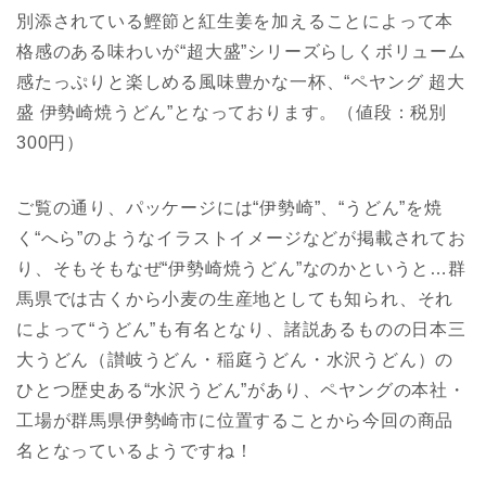
別添されている鰹節と紅生姜を加えることによって本
格感のある味わいが“超大盛”シリーズらしくボリューム
感たっぷりと楽しめる風味豊かな一杯、“ペヤング 超大
盛 伊勢崎焼うどん”となっております。（値段：税別
300円）
ご覧の通り、パッケージには“伊勢崎”、“うどん”を焼
く“へら”のようなイラストイメージなどが掲載されてお
り、そもそもなぜ“伊勢崎焼うどん”なのかというと…群
馬県では古くから小麦の生産地としても知られ、それ
によって“うどん”も有名となり、諸説あるものの日本三
大うどん（讃岐うどん・稲庭うどん・水沢うどん）の
ひとつ歴史ある“水沢うどん”があり、ペヤングの本社・
工場が群馬県伊勢崎市に位置することから今回の商品
名となっているようですね！