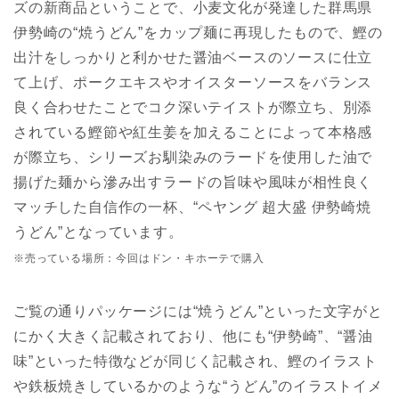
ズの新商品ということで、小麦文化が発達した群馬県
伊勢崎の“焼うどん”をカップ麺に再現したもので、鰹の
出汁をしっかりと利かせた醤油ベースのソースに仕立
て上げ、ポークエキスやオイスターソースをバランス
良く合わせたことでコク深いテイストが際立ち、別添
されている鰹節や紅生姜を加えることによって本格感
が際立ち、シリーズお馴染みのラードを使用した油で
揚げた麺から滲み出すラードの旨味や風味が相性良く
マッチした自信作の一杯、“ペヤング 超大盛 伊勢崎焼
うどん”となっています。
※売っている場所：今回はドン・キホーテで購入
ご覧の通りパッケージには“焼うどん”といった文字がと
にかく大きく記載されており、他にも“伊勢崎”、“醤油
味”といった特徴などが同じく記載され、鰹のイラスト
や鉄板焼きしているかのような“うどん”のイラストイメ