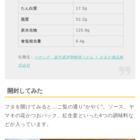
たん白質
17.3g
脂質
52.2g
炭水化物
125.9g
食塩相当量
6.4g
引用元：
ペヤング 超大盛伊勢崎焼うどん | まるか食品株
式会社
開封してみた
フタを開けてみると…ご覧の通り“かやく”、ソース、ヤ
マキの花かつおパック、紅生姜といった4つの調味料な
どが入っています。