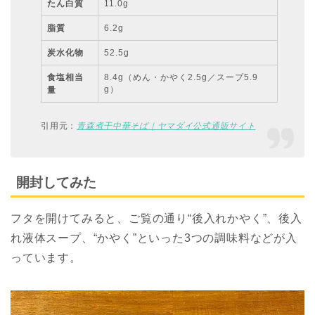
たん白質
11.0g
脂質
6.2g
炭水化物
52.5g
食塩相当
8.4g（めん・かやく2.5g／スープ5.9
g）
量
引用元：
青森煮干中華そば｜ヤマダイ公式通販サイト
開封してみた
フタを開けてみると、ご覧の通り“後入れかやく”、後入
れ液体スープ、“かやく”といった3つの調味料などが入
っています。