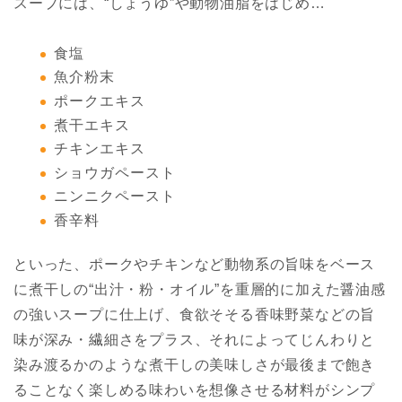
スープには、“しょうゆ”や動物油脂をはじめ…
食塩
魚介粉末
ポークエキス
煮干エキス
チキンエキス
ショウガペースト
ニンニクペースト
香辛料
といった、ポークやチキンなど動物系の旨味をベース
に煮干しの“出汁・粉・オイル”を重層的に加えた醤油感
の強いスープに仕上げ、食欲そそる香味野菜などの旨
味が深み・繊細さをプラス、それによってじんわりと
染み渡るかのような煮干しの美味しさが最後まで飽き
ることなく楽しめる味わいを想像させる材料がシンプ