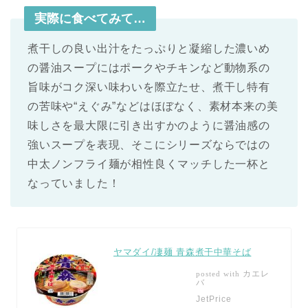
実際に食べてみて…
煮干しの良い出汁をたっぷりと凝縮した濃いめ
の醤油スープにはポークやチキンなど動物系の
旨味がコク深い味わいを際立たせ、煮干し特有
の苦味や“えぐみ”などはほぼなく、素材本来の美
味しさを最大限に引き出すかのように醤油感の
強いスープを表現、そこにシリーズならではの
中太ノンフライ麺が相性良くマッチした一杯と
なっていました！
ヤマダイ/凄麺 青森煮干中華そば
カエレ
posted with
バ
JetPrice