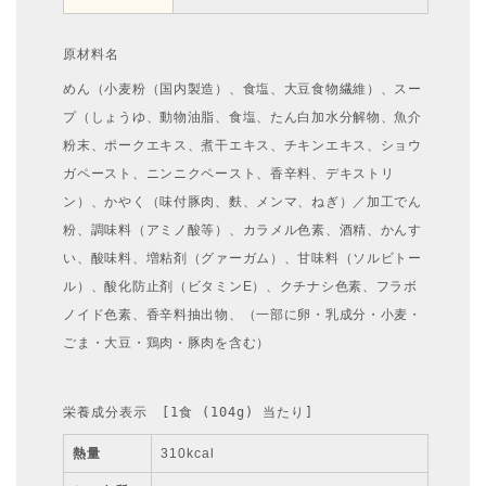
原材料名
めん（小麦粉（国内製造）、食塩、大豆食物繊維）、スー
プ（しょうゆ、動物油脂、食塩、たん白加水分解物、魚介
粉末、ポークエキス、煮干エキス、チキンエキス、ショウ
ガペースト、ニンニクペースト、香辛料、デキストリ
ン）、かやく（味付豚肉、麩、メンマ、ねぎ）／加工でん
粉、調味料（アミノ酸等）、カラメル色素、酒精、かんす
い、酸味料、増粘剤（グァーガム）、甘味料（ソルビトー
ル）、酸化防止剤（ビタミンE）、クチナシ色素、フラボ
ノイド色素、香辛料抽出物、（一部に卵・乳成分・小麦・
ごま・大豆・鶏肉・豚肉を含む）
栄養成分表示　[1食 (104g) 当たり]
熱量
310kcal