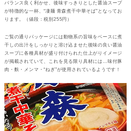
バランス良く利かせ、後味すっきりとした醤油スープ
が特徴的な一杯、“凄麺 青森煮干中華そば”となってお
ります。（値段：税別255円）
ご覧の通りパッケージには動物系の旨味をベースに煮
干しの出汁をしっかりと溶け込ませた後味の良い醤油
スープに各種具材が盛り付けられた仕上がりイメージ
が掲載されていて、これを見る限り具材には…味付豚
肉・麩・メンマ・“ねぎ”が使用されているようです！