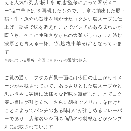
える人気行列店“桜上水 船越”監修によって看板メニュ
ー“塩中華そば”を再現したもので、丁寧に抽出した豚・
鶏・牛・魚介の旨味を利かせたコク深い塩スープに仕
上げ、胡椒で味を調えたことでパンチのある味わいが
際立ち、そこに生麺さながらの太麺がしっかりと絡む
濃厚とも言える一杯、“船越 塩中華そば”となっていま
す。
※売っている場所：今回はヨドバシの通販で購入
ご覧の通り、フタの背景一面には今回の仕上がりイメ
ージが掲載されていて、あっさりとした塩スープかと
思いきや…実際には様々な旨味を凝縮したことでコク
深い旨味が引き立ち、さらに胡椒でメリハリを付けた
ことによってパンチのある味わいが楽しめるフレーバ
ーであり、店舗名や今回の商品名や特徴などがシンプ
ルに記載されています！