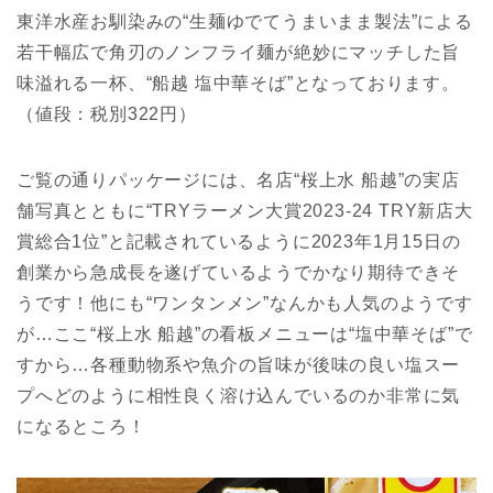
東洋水産お馴染みの“生麺ゆでてうまいまま製法”による
若干幅広で角刃のノンフライ麺が絶妙にマッチした旨
味溢れる一杯、“船越 塩中華そば”となっております。
（値段：税別322円）
ご覧の通りパッケージには、名店“桜上水 船越”の実店
舗写真とともに“TRYラーメン大賞2023-24 TRY新店大
賞総合1位”と記載されているように2023年1月15日の
創業から急成長を遂げているようでかなり期待できそ
うです！他にも“ワンタンメン”なんかも人気のようです
が…ここ“桜上水 船越”の看板メニューは“塩中華そば”で
すから…各種動物系や魚介の旨味が後味の良い塩スー
プへどのように相性良く溶け込んでいるのか非常に気
になるところ！