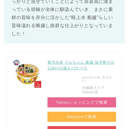
っかりと混ぜていくことによって容器底に溜ま
っている胡椒が全体に馴染んでいき、まさに素
材の旨味を存分に活かした“桜上水 船越”らしい
旨味溢れる喉越し抜群な仕上がりとなっていま
した！
東洋水産 マルちゃん 船越 塩中華そば
114g×12個入×1ケース
カエレ
posted with
バ
大楠屋ストア
Yahoo!店
Yahooショッピングで検索
Amazonで検索