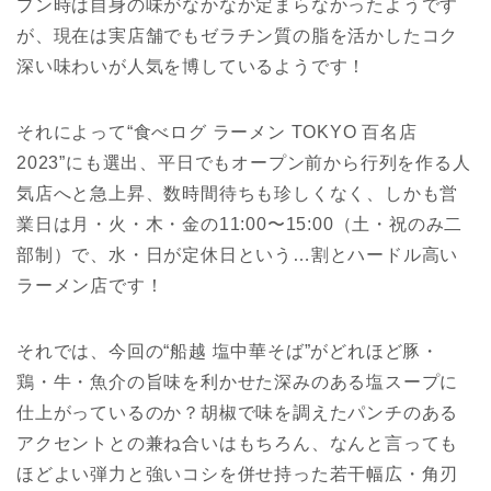
プン時は自身の味がなかなか定まらなかったようです
が、現在は実店舗でもゼラチン質の脂を活かしたコク
深い味わいが人気を博しているようです！
それによって“食べログ ラーメン TOKYO 百名店
2023”にも選出、平日でもオープン前から行列を作る人
気店へと急上昇、数時間待ちも珍しくなく、しかも営
業日は月・火・木・金の11:00〜15:00（土・祝のみ二
部制）で、水・日が定休日という…割とハードル高い
ラーメン店です！
それでは、今回の“船越 塩中華そば”がどれほど豚・
鶏・牛・魚介の旨味を利かせた深みのある塩スープに
仕上がっているのか？胡椒で味を調えたパンチのある
アクセントとの兼ね合いはもちろん、なんと言っても
ほどよい弾力と強いコシを併せ持った若干幅広・角刃