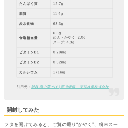
たんぱく質
12.7g
脂質
11.6g
炭水化物
63.3g
6.3g
めん・かやく: 2.0g
食塩相当量
スープ: 4.3g
ビタミンB1
0.28mg
ビタミンB2
0.32mg
カルシウム
171mg
引用元：
船越 塩中華そば | 商品情報 – 東洋水産株式会社
開封してみた
フタを開けてみると、ご覧の通り“かやく”、粉末スー