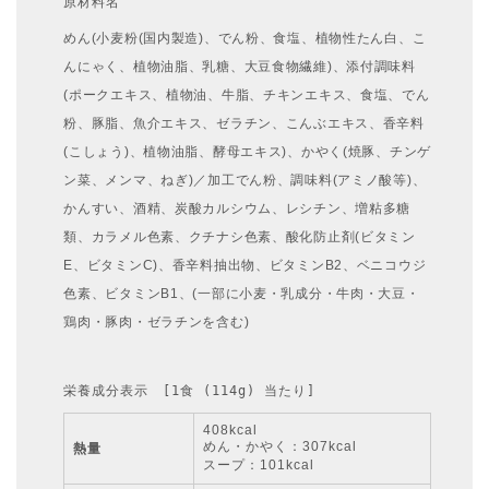
原材料名
めん(小麦粉(国内製造)、でん粉、食塩、植物性たん白、こ
んにゃく、植物油脂、乳糖、大豆食物繊維)、添付調味料
(ポークエキス、植物油、牛脂、チキンエキス、食塩、でん
粉、豚脂、魚介エキス、ゼラチン、こんぶエキス、香辛料
(こしょう)、植物油脂、酵母エキス)、かやく(焼豚、チンゲ
ン菜、メンマ、ねぎ)／加工でん粉、調味料(アミノ酸等)、
かんすい、酒精、炭酸カルシウム、レシチン、増粘多糖
類、カラメル色素、クチナシ色素、酸化防止剤(ビタミン
E、ビタミンC)、香辛料抽出物、ビタミンB2、ベニコウジ
色素、ビタミンB1、(一部に小麦・乳成分・牛肉・大豆・
鶏肉・豚肉・ゼラチンを含む)
栄養成分表示　[1食 (114g) 当たり]
408kcal
めん・かやく：307kcal
熱量
スープ：101kcal