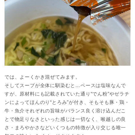
では、よーくかき混ぜてみます。
そしてスープが全体に馴染むと…ベースは塩味なんで
すが、原材料にも記載されていた通り“でん粉”やゼラチ
ンによってほんのり“とろみ”が付き、そもそも豚・鶏・
牛・魚介それぞれの旨味がバランス良く溶け込んだこ
とで物足りなさといった感じは一切なく、喉越しの良
さ・まろやかさなどいくつもの特徴が入り交じる唯一