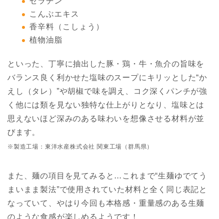
ゼラチン
こんぶエキス
香辛料（こしょう）
植物油脂
といった、丁寧に抽出した豚・鶏・牛・魚介の旨味を
バランス良く利かせた塩味のスープにキリッとした“か
えし（タレ）”や胡椒で味を調え、コク深くパンチが強
く他には類を見ない独特な仕上がりとなり、塩味とは
思えないほど深みのある味わいを想像させる材料が並
びます。
※製造工場：東洋水産株式会社 関東工場（群馬県）
また、麺の項目を見てみると…これまで“生麺ゆでてう
まいまま製法”で使用されていた材料と全く同じ表記と
なっていて、やはり今回も本格感・重量感のある生麺
のような食感が楽しめるようです！