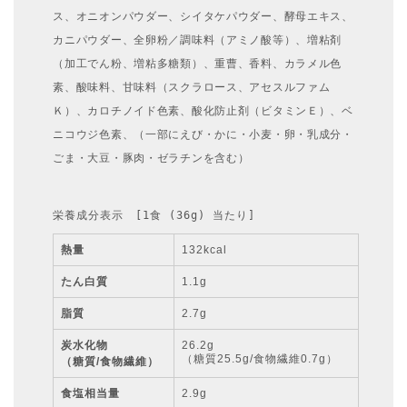
ス、オニオンパウダー、シイタケパウダー、酵母エキス、
カニパウダー、全卵粉／調味料（アミノ酸等）、増粘剤
（加工でん粉、増粘多糖類）、重曹、香料、カラメル色
素、酸味料、甘味料（スクラロース、アセスルファム
Ｋ）、カロチノイド色素、酸化防止剤（ビタミンＥ）、ベ
ニコウジ色素、（一部にえび・かに・小麦・卵・乳成分・
ごま・大豆・豚肉・ゼラチンを含む）
栄養成分表示　[1食 (36g) 当たり]
熱量
132kcal
たん白質
1.1g
脂質
2.7g
炭水化物
26.2g
（糖質25.5g/食物繊維0.7g）
（糖質/食物繊維）
食塩相当量
2.9g