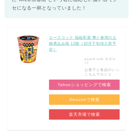
セになる一杯となっていました！
エースコック 福福彩菜 蟹と春雨の土
鍋煮込み味 12個（10月下旬頃入荷予
定）
カエレ
posted with
バ
お菓子と食品のいっ
こもんマルシェ
Yahooショッピングで検索
Amazonで検索
楽天市場で検索