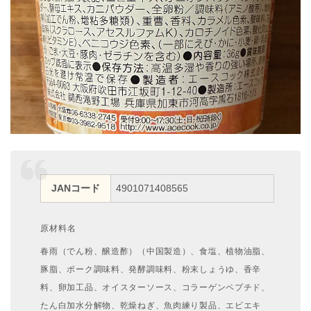
JANコード
4901071408565
原材料名
春雨（でん粉、醸造酢）（中国製造）、食塩、植物油脂、
豚脂、ポーク調味料、発酵調味料、粉末しょうゆ、香辛
料、卵加工品、オイスターソース、コラーゲンペプチド、
たん白加水分解物、乾燥ねぎ、魚肉練り製品、エビエキ