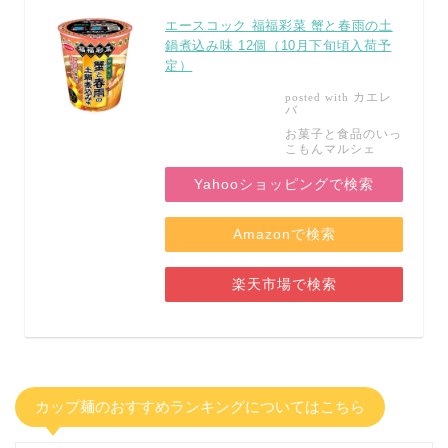
エースコック 福福彩菜 蟹と春雨の土
鍋煮込み味 12個（10月下旬頃入荷予
定）
カエレ
posted with
バ
お菓子と食品のいっ
こもんマルシェ
Yahooショッピングで検索
Amazonで検索
楽天市場で検索
カップ麺のおすすめランキングについてはこちら