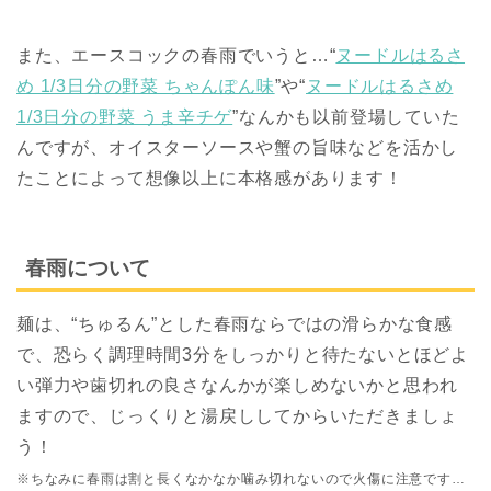
また、エースコックの春雨でいうと…“
ヌードルはるさ
め 1/3日分の野菜 ちゃんぽん味
”や“
ヌードルはるさめ
1/3日分の野菜 うま辛チゲ
”なんかも以前登場していた
んですが、オイスターソースや蟹の旨味などを活かし
たことによって想像以上に本格感があります！
春雨について
麺は、“ちゅるん”とした春雨ならではの滑らかな食感
で、恐らく調理時間3分をしっかりと待たないとほどよ
い弾力や歯切れの良さなんかが楽しめないかと思われ
ますので、じっくりと湯戻ししてからいただきましょ
う！
※ちなみに春雨は割と長くなかなか噛み切れないので火傷に注意です…