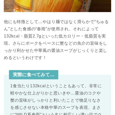
他にも特徴として…やはり麺ではなく滑らかで“ちゅる
ん”とした食感の“春雨”が使用され、それによって
132kcal・脂質2.7gといった低カロリー・低脂質を実
現、さらにポークをベースに蟹などの魚介の旨味をし
っかり利かせた中華風の醤油スープがじっくりと楽し
めるというわけです！
実際に食べてみて…
1食当たり132kcalということもあって、非常に
軽やかな仕上がりかと思いきや…醤油のコクや
蟹の旨味がしっかりと利いたことで物足りなさ
を感じさせない本格中華のスープを表現、まさ
に“WILD系春雨”という名に相応しい濃い目でク