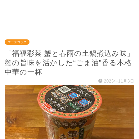
エースコック
「福福彩菜 蟹と春雨の土鍋煮込み味」
蟹の旨味を活かした“ごま油”香る本格
中華の一杯
2025年11月3日