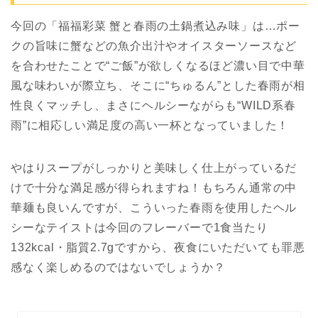
今回の「福福彩菜 蟹と春雨の土鍋煮込み味」は…ポー
クの旨味に蟹などの魚介出汁やオイスターソースなど
を合わせたことで“ご飯”が欲しくなるほど濃い目で中華
風な味わいが際立ち、そこに“ちゅるん”とした春雨が相
性良くマッチし、まさにヘルシーながらも“WILD系春
雨”に相応しい満足度の高い一杯となっていました！
やはりスープがしっかりと美味しく仕上がっているだ
けで十分な満足感が得られますね！もちろん通常の中
華麺も良いんですが、こういった春雨を使用したヘル
シーなテイストは今回のフレーバーで1食当たり
132kcal・脂質2.7gですから、夜食にいただいても罪悪
感なく楽しめるのではないでしょうか？