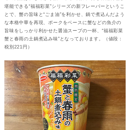
堪能できる“福福彩菜”シリーズの新フレーバーというこ
とで、蟹の旨味と“ごま油”を利かせ、鍋で煮込んだよう
な本格中華を再現、ポークをベースに蟹などの魚介の
旨味をしっかり利かせた醤油スープの一杯、“福福彩菜
蟹と春雨の土鍋煮込み味”となっております。（値段：
税別221円）