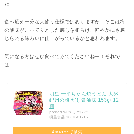
た！
食べ応え十分な大盛り仕様ではありますが、そこは梅
の酸味がこってりとした感じを和らげ、軽やかにも感
じられる味わいに仕上がっているかと思われます。
気になる方はぜひ食べてみてくださいねー！それで
は！
明星 一平ちゃん焼うどん 大盛
紀州の梅 だし醤油味 153g×12
個
posted with
カエレバ
明星食品 2018-01-15
Amazonで検索