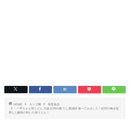
HOME
カップ麺
明星食品
一平ちゃん焼うどん 大盛 紀州の梅 だし醤油味 食べてみました！紀州の梅を使
用した酸味の利いた焼うどん！