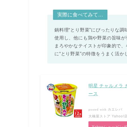
実際に食べてみて…
鍋料理“とり野菜”にぴったりな調
使用し、他にも鶏や野菜の旨味が
まろやかなテイストが印象的で、
に“とり野菜”の特徴をうまく活
明星 チャルメラ 
ース
カエレバ
posted with
大楠屋ストア Yahoo!
Yahooショッピン