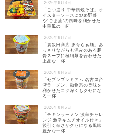
2026年8月8日
「ごつ盛り 中華風焼そば」オ
イスターソースに炒め野菜
や“ごま油”の風味を利かせた
中華風の一杯
2026年8月7日
「裏飯田商店 豚骨らぁ麺」あ
っさりながらも深みのある豚
骨スープに極細麺を合わせた
上品な一杯
2026年8月6日
「セブンプレミアム 名古屋台
湾ラーメン」動物系の旨味を
利かせたコク深くもクセにな
る一杯
2026年8月5日
「チキンラーメン 激辛チャレ
ンジ 激辛キムチオイル付き」
後引く辛さがクセになる風味
豊かな一杯