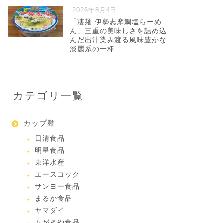
2026年8月4日
「凄麺 伊勢志摩鯛塩らーめ
ん」三重の美味しさを詰め込
んだ出汁染み渡る風味豊かな
淡麗系の一杯
カテゴリ一覧
カップ麺
日清食品
明星食品
東洋水産
エースコック
サンヨー食品
まるか食品
ヤマダイ
寿がきや食品