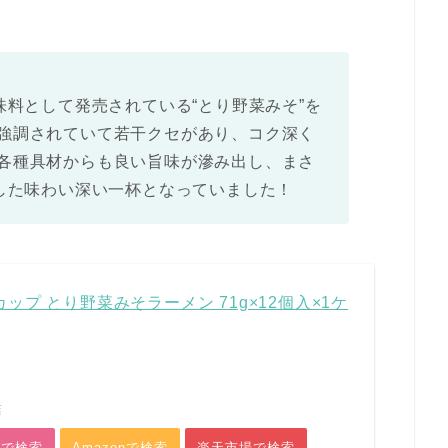
味料として発売されている“とり野菜みそ”を
強調されていて若干クセがあり、コク深く
各種具材からも良い旨味が滲み出し、まさ
かした味わい深い一杯となっていました！
カップ とり野菜みそラーメン 71g×12個入×1ケ
店
グで検索
Amazonで検索
楽天市場で検索