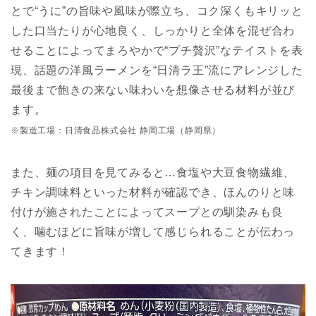
とで“うに”の旨味や風味が際立ち、コク深くもキリッと
した口当たりが心地良く、しっかりと全体を混ぜ合わ
せることによってまろやかで“プチ贅沢”なテイストを表
現、話題の洋風ラーメンを“日清ラ王”流にアレンジした
最後まで飽きの来ない味わいを想像させる材料が並び
ます。
※製造工場：日清食品株式会社 静岡工場（静岡県）
また、麺の項目を見てみると…食塩や大豆食物繊維、
チキン調味料といった材料が確認でき、ほんのりと味
付けが施されたことによってスープとの馴染みも良
く、噛むほどに旨味が増して感じられることが伝わっ
てきます！