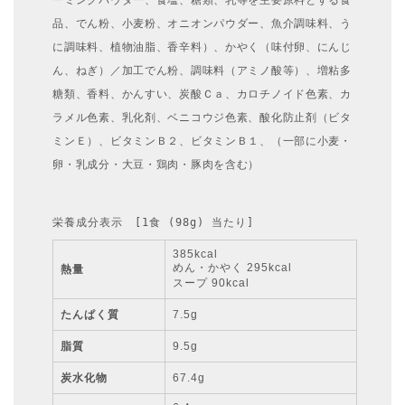
ーミングパウダー、食塩、糖類、乳等を主要原料とする食
品、でん粉、小麦粉、オニオンパウダー、魚介調味料、う
に調味料、植物油脂、香辛料）、かやく（味付卵、にんじ
ん、ねぎ）／加工でん粉、調味料（アミノ酸等）、増粘多
糖類、香料、かんすい、炭酸Ｃａ、カロチノイド色素、カ
ラメル色素、乳化剤、ベニコウジ色素、酸化防止剤（ビタ
ミンＥ）、ビタミンＢ２、ビタミンＢ１、（一部に小麦・
卵・乳成分・大豆・鶏肉・豚肉を含む）
栄養成分表示　[1食 (98g) 当たり]
385kcal
めん・かやく 295kcal
熱量
スープ 90kcal
たんぱく質
7.5g
脂質
9.5g
炭水化物
67.4g