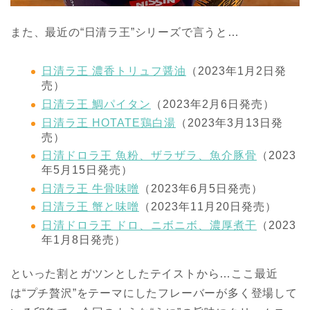
また、最近の“日清ラ王”シリーズで言うと…
日清ラ王 濃香トリュフ醤油
（2023年1月2日発
売）
日清ラ王 鯛パイタン
（2023年2月6日発売）
日清ラ王 HOTATE鶏白湯
（2023年3月13日発
売）
日清ドロラ王 魚粉、ザラザラ、魚介豚骨
（2023
年5月15日発売）
日清ラ王 牛骨味噌
（2023年6月5日発売）
日清ラ王 蟹と味噌
（2023年11月20日発売）
日清ドロラ王 ドロ、ニボニボ、濃厚煮干
（2023
年1月8日発売）
といった割とガツンとしたテイストから…ここ最近
は“プチ贅沢”をテーマにしたフレーバーが多く登場して