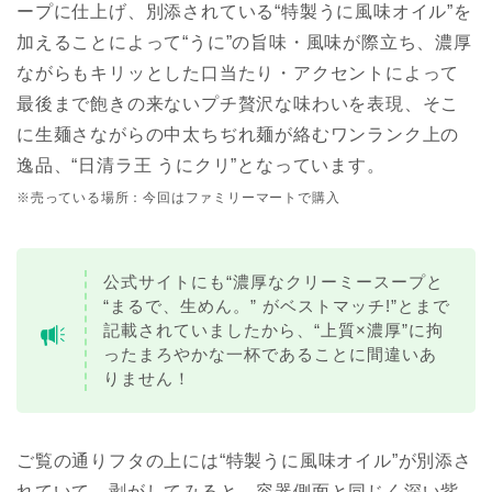
ープに仕上げ、別添されている“特製うに風味オイル”を
加えることによって“うに”の旨味・風味が際立ち、濃厚
ながらもキリッとした口当たり・アクセントによって
最後まで飽きの来ないプチ贅沢な味わいを表現、そこ
に生麺さながらの中太ちぢれ麺が絡むワンランク上の
逸品、“日清ラ王 うにクリ”となっています。
※売っている場所：今回はファミリーマートで購入
公式サイトにも“濃厚なクリーミースープと
“まるで、生めん。” がベストマッチ!”とまで
記載されていましたから、“上質×濃厚”に拘
ったまろやかな一杯であることに間違いあ
りません！
ご覧の通りフタの上には“特製うに風味オイル”が別添さ
れていて、剥がしてみると…容器側面と同じく深い紫