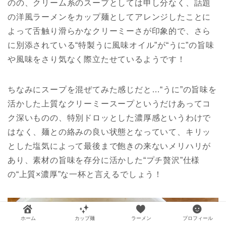
のの、クリーム系のスープとしては申し分なく、話題
の洋風ラーメンをカップ麺としてアレンジしたことに
よって舌触り滑らかなクリーミーさが印象的で、さら
に別添されている“特製うに風味オイル”が“うに”の旨味
や風味をさり気なく際立たせているようです！
ちなみにスープを混ぜてみた感じだと…“うに”の旨味を
活かした上質なクリーミースープというだけあってコ
ク深いものの、特別ドロッとした濃厚感というわけで
はなく、麺との絡みの良い状態となっていて、キリッ
とした塩気によって最後まで飽きの来ないメリハリが
あり、素材の旨味を存分に活かした“プチ贅沢”仕様
の“上質×濃厚”な一杯と言えるでしょう！
ホーム
カップ麺
ラーメン
プロフィール