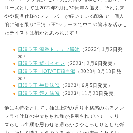
リーズとしては2022年9月に30周年を迎え、それ以来
やや贅沢仕様のフレーバーが続いている印象で、個人
的に知る限り“日清ラ王”シリーズでウニの旨味を活かし
たテイストは初かと思われます！
日清ラ王 濃香トリュフ醤油
（2023年1月2日発
売）
日清ラ王 鯛パイタン
（2023年2月6日発売）
日清ラ王 HOTATE鶏白湯
（2023年3月13日発
売）
日清ラ王 牛骨味噌
（2023年6月5日発売）
日清ラ王 蟹と味噌
（2023年11月20日発売）
他にも特徴として…麺は上記の通り本格感のあるノン
フライ仕様の中太ちぢれ麺が採用されていて、シリー
ズらしい生麺を思わせる滑らかさやもっちりとした弾
力、そして噛み応えのある強いコシが表現されてお