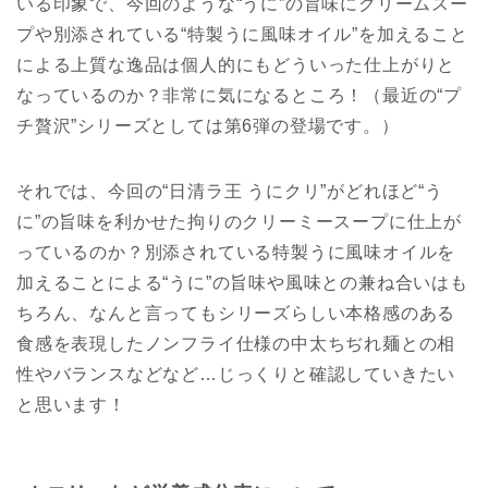
いる印象で、今回のような“うに”の旨味にクリームスー
プや別添されている“特製うに風味オイル”を加えること
による上質な逸品は個人的にもどういった仕上がりと
なっているのか？非常に気になるところ！（最近の“プ
チ贅沢”シリーズとしては第6弾の登場です。）
それでは、今回の“日清ラ王 うにクリ”がどれほど“う
に”の旨味を利かせた拘りのクリーミースープに仕上が
っているのか？別添されている特製うに風味オイルを
加えることによる“うに”の旨味や風味との兼ね合いはも
ちろん、なんと言ってもシリーズらしい本格感のある
食感を表現したノンフライ仕様の中太ちぢれ麺との相
性やバランスなどなど…じっくりと確認していきたい
と思います！