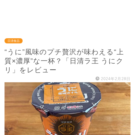
日清食品
“うに”風味のプチ贅沢が味わえる“上
質×濃厚”な一杯？「日清ラ王 うにク
リ」をレビュー
2024年2月28日