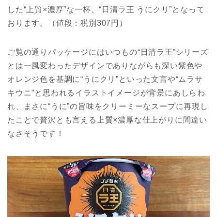
した“上質×濃厚”な一杯、“日清ラ王 うにクリ”となって
おります。（値段：税別307円）
ご覧の通りパッケージにはいつもの“日清ラ王”シリーズ
とは一風変わったデザインでありながらも深い紫色や
オレンジ色を基調に“うにクリ”といった文言や“ムラサ
キウニ”と思われるイラストイメージが背景にあしらわ
れ、まさに“うに”の旨味をクリーミーなスープに再現し
たことで贅沢とも言える上質×濃厚な仕上がりに間違い
なさそうです！