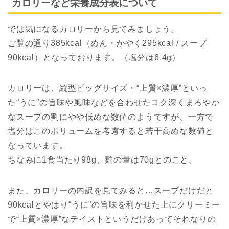
カロリーなど栄養成分表について
では気になるカロリーから見てみましょう。
ご覧の通り385kcal（めん・かやく295kcal / スープ
90kcal）となっております。（塩分は6.4g）
カロリーは、縦型ビッグサイズ・“上質×濃厚”といっ
た“うに”の旨味や風味などを合わせたコク深くまろやか
なスープの割にやや低めな数値のようですが、一方で
塩分はこのボリュームを考慮すると若干高めな数値と
なっています。
ちなみに1食当たり98g、麺の量は70gとのこと。
また、カロリーの内訳を見てみると…スープだけだと
90kcalとやはり“うに”の旨味を利かせた上にクリーミー
で“上質×濃厚”なテイストというだけあってそれなりの