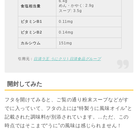
6.4g
めん・かやく: 2.9g
食塩相当量
スープ: 3.5g
ビタミンB1
0.11mg
ビタミンB2
0.14mg
カルシウム
151mg
引用元：
日清ラ王 うにクリ | 日清食品グループ
開封してみた
フタを開けてみると、ご覧の通り粉末スープなどがす
でに入っていて、フタの上には“特製うに風味オイル”と
記載された調味料が別添されています。…ただ、この
時点ではそこまで“うに”の風味は感じられません！