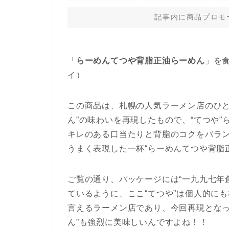
記事内に商品プロモ
「
らーめんてつや背脂正油らーめん
」を食
イ）
この商品は、札幌の人気ラーメン店のひと
ん”の味わいを再現したもので、“てつや
キレのある口当たりと背脂のコクをバラ
うまく表現した一杯“らーめんてつや背脂
ご覧の通り、パッケージには“一九九七年創
ているように、ここ“てつや”は個人的に
言えるラーメン店であり、今回再現となっ
ん”も強烈に美味しいんですよね！！