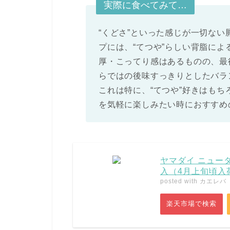
実際に食べてみて…
“くどさ”といった感じが一切な
プには、“てつや”らしい背脂に
厚・こってり感はあるものの、最
らではの後味すっきりとしたバラ
これは特に、“てつや”好きはも
を気軽に楽しみたい時におすすめ
ヤマダイ ニュー
入（4月上旬頃入
posted with
カエレバ
楽天市場で検索