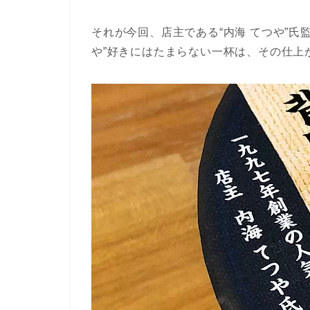
それが今回、店主である“内海 てつや”氏
や”好きにはたまらない一杯は、その仕上