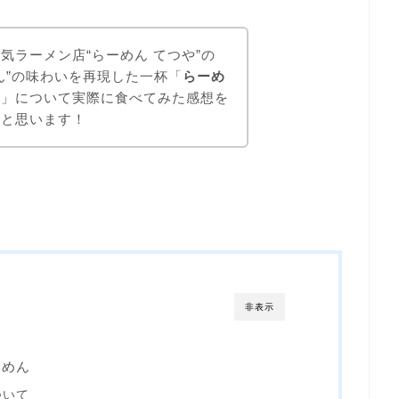
気ラーメン店“らーめん てつや”の
ん”の味わいを再現した一杯「
らーめ
ん
」について実際に食べてみた感想を
いと思います！
非表示
ーめん
ついて