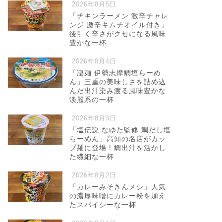
2026年8月5日
「チキンラーメン 激辛チャレ
ンジ 激辛キムチオイル付き」
後引く辛さがクセになる風味
豊かな一杯
2026年8月4日
「凄麺 伊勢志摩鯛塩らーめ
ん」三重の美味しさを詰め込
んだ出汁染み渡る風味豊かな
淡麗系の一杯
2026年8月3日
「塩伝説 なゆた監修 鯛だし塩
らーめん」高知の名店がカッ
プ麺に登場！鯛出汁を活かし
た繊細な一杯
2026年8月2日
「カレーみそきんメシ」人気
の濃厚味噌にカレー粉を加え
たスパイシーな一杯