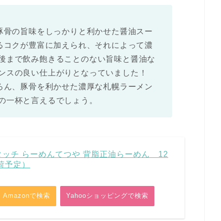
い豚骨の旨味をしっかりと利かせた醤油スー
よるコクが豊富に加えられ、それによって濃
後まで飲み飽きることのない旨味と醤油な
ンスの良い仕上がりとなっていました！
ちろん、豚骨を利かせた濃厚な札幌ラーメン
の一杯と言えるでしょう。
タッチ らーめんてつや 背脂正油らーめん 12
荷予定）
Amazonで検索
Yahooショッピングで検索