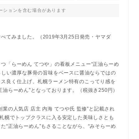
ーションを含む場合があります
べてみました。（2019年3月25日発売・ヤマダ
つ「らーめん てつや」の看板メニュー“正油らーめ
”らしい濃厚な豚骨の旨味をベースに醤油ならではの
ンス良く仕上げ、札幌ラーメン特有のこってり感を
正油らーめん”となっております。（税抜き250円）
業の人気店 店主 内海 てつや氏 監修”と記載され
も札幌でトップクラスに入る安定した美味しさとも
た“正油らーめん”もさることながら、“みそらーめ