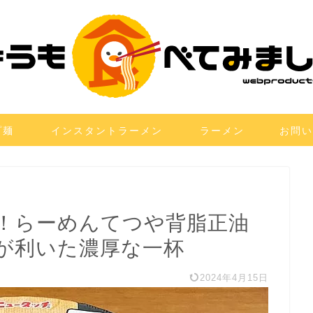
プ麺
インスタントラーメン
ラーメン
お問い
！らーめんてつや背脂正油
が利いた濃厚な一杯
2024年4月15日