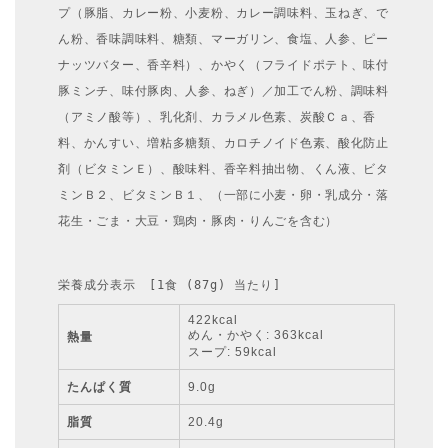
プ（豚脂、カレー粉、小麦粉、カレー調味料、玉ねぎ、で
ん粉、香味調味料、糖類、マーガリン、食塩、人参、ピー
ナッツバター、香辛料）、かやく（フライドポテト、味付
豚ミンチ、味付豚肉、人参、ねぎ）／加工でん粉、調味料
（アミノ酸等）、乳化剤、カラメル色素、炭酸Ｃａ、香
料、かんすい、増粘多糖類、カロチノイド色素、酸化防止
剤（ビタミンＥ）、酸味料、香辛料抽出物、くん液、ビタ
ミンＢ２、ビタミンＢ１、（一部に小麦・卵・乳成分・落
花生・ごま・大豆・鶏肉・豚肉・りんごを含む）
栄養成分表示　[1食 (87g) 当たり]
422kcal
めん・かやく: 363kcal
熱量
スープ: 59kcal
たんぱく質
9.0g
脂質
20.4g