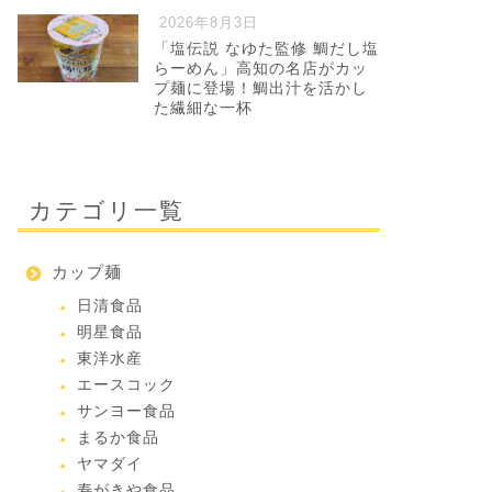
2026年8月3日
「塩伝説 なゆた監修 鯛だし塩
らーめん」高知の名店がカッ
プ麺に登場！鯛出汁を活かし
た繊細な一杯
カテゴリ一覧
カップ麺
日清食品
明星食品
東洋水産
エースコック
サンヨー食品
まるか食品
ヤマダイ
寿がきや食品