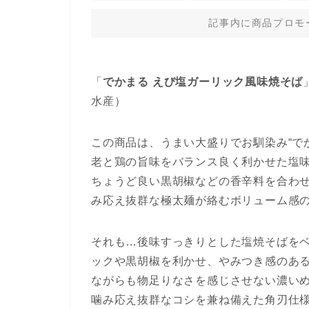
記事内に商品プロモ
「
でかまる えび塩ガーリック風味焼そば
水産）
この商品は、うまい大盛りでお馴染み“で
老と鶏の旨味をバランス良く利かせた塩味
ちょうど良い黒胡椒などの香辛料を合わ
み応え抜群な極太麺が絡むボリューム感
それも…後味すっきりとした塩焼そばを
ックや黒胡椒を利かせ、やみつき感のあ
ながらも物足りなさを感じさせない濃い
噛み応え抜群なコシを兼ね備えた角刃仕