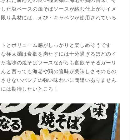
施された歯応えの良い極太麺に海老や鶏の旨味、そ
チした塩ベースの焼そばソースが絡む仕上がりイメ
る限り具材には…えび・キャベツが使用されている
ストとボリューム感がしっかりと楽しめそうです
群な極太麺は食欲を満たすには十分過ぎるほどのイ
した塩味の焼そばソースながらも食欲そそるガーリ
なんと言っても海老や鶏の旨味が美味しさそのもの
じさせないパンチの強い味わいに間違いありません
りには期待したいところ！