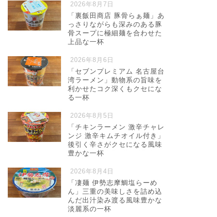
2026年8月7日
「裏飯田商店 豚骨らぁ麺」あ
っさりながらも深みのある豚
骨スープに極細麺を合わせた
上品な一杯
2026年8月6日
「セブンプレミアム 名古屋台
湾ラーメン」動物系の旨味を
利かせたコク深くもクセにな
る一杯
2026年8月5日
「チキンラーメン 激辛チャレ
ンジ 激辛キムチオイル付き」
後引く辛さがクセになる風味
豊かな一杯
2026年8月4日
「凄麺 伊勢志摩鯛塩らーめ
ん」三重の美味しさを詰め込
んだ出汁染み渡る風味豊かな
淡麗系の一杯