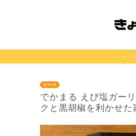
カッ
東洋水産
でかまる えび塩ガー
クと黒胡椒を利かせた