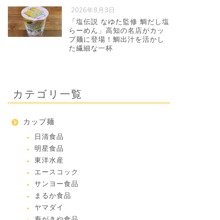
2026年8月3日
「塩伝説 なゆた監修 鯛だし塩
らーめん」高知の名店がカッ
プ麺に登場！鯛出汁を活かし
た繊細な一杯
カテゴリ一覧
カップ麺
日清食品
明星食品
東洋水産
エースコック
サンヨー食品
まるか食品
ヤマダイ
寿がきや食品