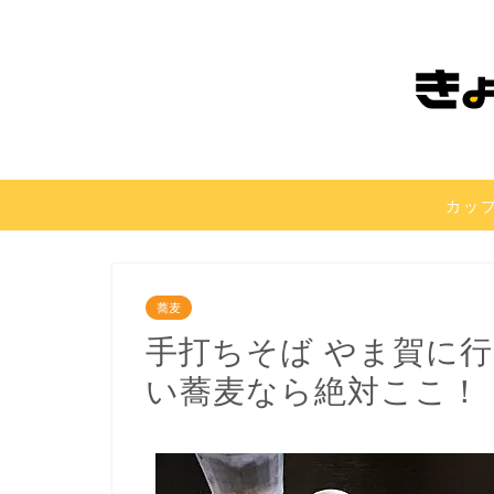
カッ
蕎麦
手打ちそば やま賀に
い蕎麦なら絶対ここ！