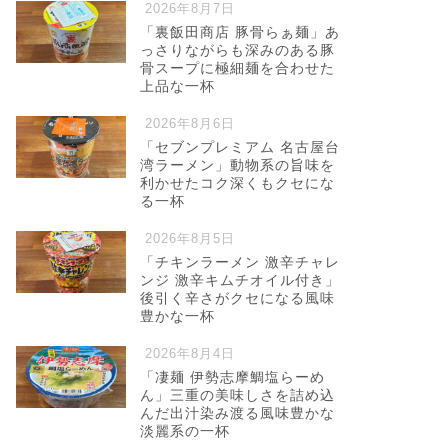
2026年8月7日
「裏飯田商店 豚骨らぁ麺」あ
っさりながらも深みのある豚
骨スープに極細麺を合わせた
上品な一杯
2026年8月6日
「セブンプレミアム 名古屋台
湾ラーメン」動物系の旨味を
利かせたコク深くもクセにな
る一杯
2026年8月5日
「チキンラーメン 激辛チャレ
ンジ 激辛キムチオイル付き」
後引く辛さがクセになる風味
豊かな一杯
2026年8月4日
「凄麺 伊勢志摩鯛塩らーめ
ん」三重の美味しさを詰め込
んだ出汁染み渡る風味豊かな
淡麗系の一杯