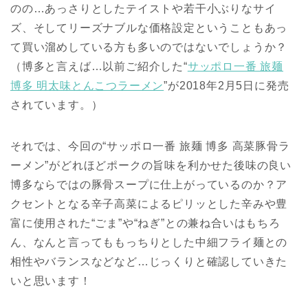
のの…あっさりとしたテイストや若干小ぶりなサイ
ズ、そしてリーズナブルな価格設定ということもあっ
て買い溜めしている方も多いのではないでしょうか？
（博多と言えば…以前ご紹介した“
サッポロ一番 旅麺
博多 明太味とんこつラーメン
”が2018年2月5日に発売
されています。）
それでは、今回の“サッポロ一番 旅麺 博多 高菜豚骨ラ
ーメン”がどれほどポークの旨味を利かせた後味の良い
博多ならではの豚骨スープに仕上がっているのか？ア
クセントとなる辛子高菜によるピリッとした辛みや豊
富に使用された“ごま”や“ねぎ”との兼ね合いはもちろ
ん、なんと言ってももっちりとした中細フライ麺との
相性やバランスなどなど…じっくりと確認していきた
いと思います！