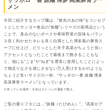
メン
今回ご紹介するカップ麺は、“旅先のあの味”をコンセプ
トとしたサンヨー食品の“旅麺”シリーズの新商品という
ことで、臭みのないポークや香味野菜の旨味をバラン
ス良く利かせたキレも良く白濁とした博多風の豚骨ス
ープに仕上げ、ピリッとした辛子高菜がちょうど良い
アクセントとなったことで最後まで飽きることもな
く、他にも“ごま”や“ねぎ”を豊富に使用したことによっ
て物足りなさを感じさせない万人受けするかのような
ちょうど良いサイズの一杯、“サッポロ一番 旅麺 博多
高菜豚骨ラーメン”となっています。
※売っている場所：今回はヨドバシの通販で購入
ご覧の通りフタには…“旅麺（たびめん）”、“高菜がア