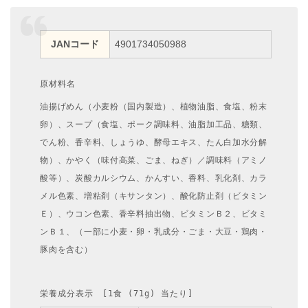
JANコード
4901734050988
原材料名
油揚げめん（小麦粉（国内製造）、植物油脂、食塩、粉末
卵）、スープ（食塩、ポーク調味料、油脂加工品、糖類、
でん粉、香辛料、しょうゆ、酵母エキス、たん白加水分解
物）、かやく（味付高菜、ごま、ねぎ）／調味料（アミノ
酸等）、炭酸カルシウム、かんすい、香料、乳化剤、カラ
メル色素、増粘剤（キサンタン）、酸化防止剤（ビタミン
Ｅ）、ウコン色素、香辛料抽出物、ビタミンＢ２、ビタミ
ンＢ１、（一部に小麦・卵・乳成分・ごま・大豆・鶏肉・
豚肉を含む）
栄養成分表示　[1食 (71g) 当たり]