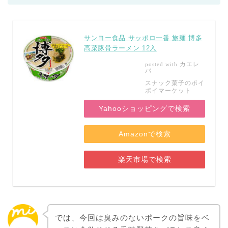
サンヨー食品 サッポロ一番 旅麺 博多
高菜豚骨ラーメン 12入
カエレ
posted with
バ
スナック菓子のポイ
ポイマーケット
Yahooショッピングで検索
Amazonで検索
楽天市場で検索
では、今回は臭みのないポークの旨味をベ