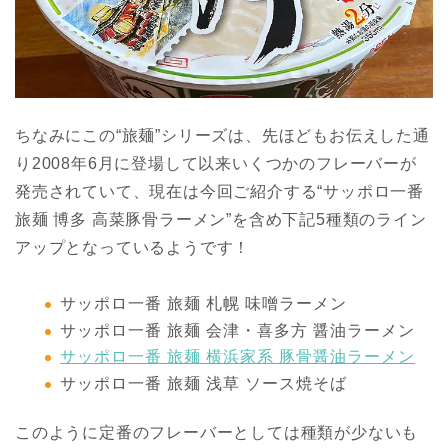
ちなみにこの“旅麺”シリーズは、先ほどもお伝えした通
り2008年6月に登場して以来いくつかのフレーバーが
発売されていて、現在は今回ご紹介する“サッポロ一番
旅麺 博多 高菜豚骨ラーメン”を含め下記5種類のライン
アップとなっているようです！
サッポロ一番 旅麺 札幌 味噌ラーメン
サッポロ一番 旅麺 会津・喜多方 醤油ラーメン
サッポロ一番 旅麺 横浜家系 豚骨醤油ラーメン
サッポロ一番 旅麺 浅草 ソース焼そば
このように定番のフレーバーとしては種類が少ないも