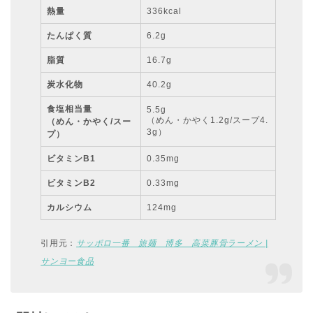
熱量
336kcal
たんぱく質
6.2g
脂質
16.7g
炭水化物
40.2g
食塩相当量
5.5g
（めん・かやく1.2g/スープ4.
（めん・かやく/スー
3g）
プ）
ビタミンB1
0.35mg
ビタミンB2
0.33mg
カルシウム
124mg
引用元：
サッポロ一番 旅麺 博多 高菜豚骨ラーメン |
サンヨー食品