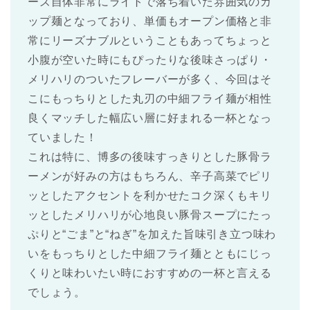
ーズ自体非常にライトで落ち着いた雰囲気のカ
ップ麺となっており、単価もオープン価格と非
常にリーズナブルということもあってちょっと
小腹が空いた時にもぴったりな後味さっぱり・
メリハリのついたフレーバーが多く、今回はそ
こにもっちりとした丸刃の中細フライ麺が相性
良くマッチした幅広い層に好まれる一杯となっ
ていました！
これは特に、博多の後味すっきりとした豚骨ラ
ーメンが好みの方はもちろん、辛子高菜でピリ
ッとしたアクセントを利かせたコク深くもキリ
ッとしたメリハリが心地良い豚骨スープにたっ
ぷりと“ごま”と“ねぎ”を加えた旨味引き立つ味わ
いをもっちりとした中細フライ麺とともにじっ
くりと味わいたい時におすすめの一杯と言える
でしょう。