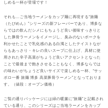
しめる一杯が登場です！
それも…ご当地ラーメンをカップ麺に再現する“旅麺
（たびめん）”シリーズの新フレーバーであり、博多な
らではの飲んだシメにもちょうど良い後味すっきりと
した豚骨ラーメンをイメージし、臭みのないポークを
利かせたことで乳化感のある白濁としたテイストなが
らもあっさり・キレの良いスープに仕上げ、具材に使
用された辛子高菜がちょうど良いアクセントとなった
ことで最後まで飽きさせることもなく、博多ならでは
の味わいがちょうど良いサイズで楽しめる一杯、“サッ
ポロ一番 旅麺 博多 高菜豚骨ラーメン”となっておりま
す。（値段：オープン価格）
ご覧の通りパッケージには緑の暖簾に“旅麺”と記載され
ている通り、このシリーズはご当地ラーメンをカップ