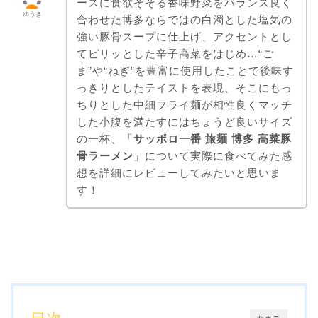
ースに食欲そそる香味野菜をバランス良く
ゆうき
合わせた博多ならではの白濁とした塩気の
強い豚骨スープに仕上げ、アクセントとし
てピリッとした辛子高菜をはじめ…“ご
ま”や“ねぎ”を豊富に使用したことで後味す
っきりとしたテイストを表現、そこにもっ
ちりとした中細フライ麺が相性良くマッチ
した小腹を満たすにはちょうど良いサイズ
の一杯、「
サッポロ一番 旅麺 博多 高菜豚
骨ラーメン
」について実際に食べてみた感
想を詳細にレビューしてみたいと思いま
す！