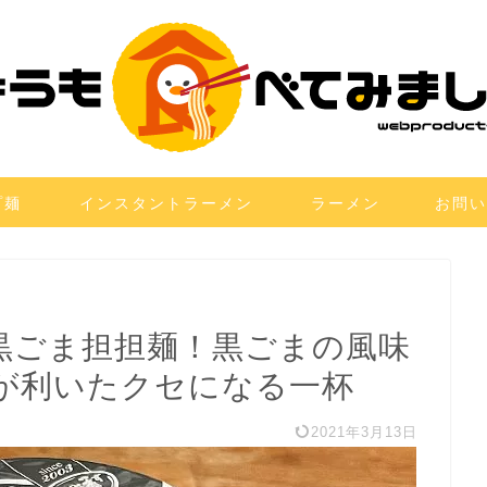
プ麺
インスタントラーメン
ラーメン
お問い
K 黒ごま担担麺！黒ごまの風味
が利いたクセになる一杯
2021年3月13日