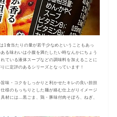
ズは1食当たりの量が若干少なめということもあっ
のある味わいは小腹を満たしたい時なんかにちょう
されている液体スープなどの調味料を加えることに
がりに定評のあるシリーズとなっています！
の旨味・コクをしっかりと利かせたキレの良い担担
刃仕様のもっちりとした麺が絡む仕上がりイメージ
り具材には…黒ごま、鶏・豚味付肉そぼろ、ねぎ、