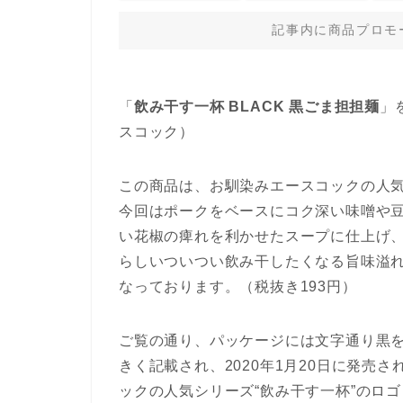
記事内に商品プロモ
「
飲み干す一杯 BLACK 黒ごま担担麺
」
スコック）
この商品は、お馴染みエースコックの人気
今回はポークをベースにコク深い味噌や豆
い花椒の痺れを利かせたスープに仕上げ
らしいついつい飲み干したくなる旨味溢れる
なっております。（税抜き193円）
ご覧の通り、パッケージには文字通り黒を
きく記載され、2020年1月20日に発売さ
ックの人気シリーズ“飲み干す一杯”のロ