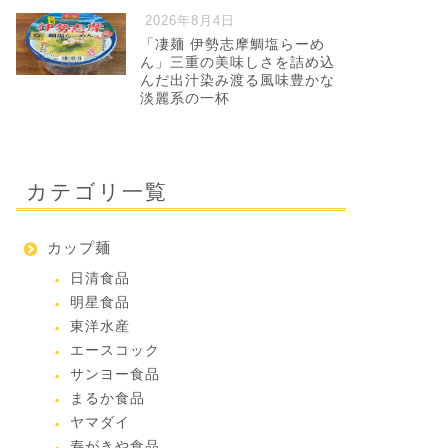
2026年8月4日
「凄麺 伊勢志摩鯛塩らーめ
ん」三重の美味しさを詰め込
んだ出汁染み渡る風味豊かな
淡麗系の一杯
カテゴリ一覧
カップ麺
日清食品
明星食品
東洋水産
エースコック
サンヨー食品
まるか食品
ヤマダイ
寿がきや食品