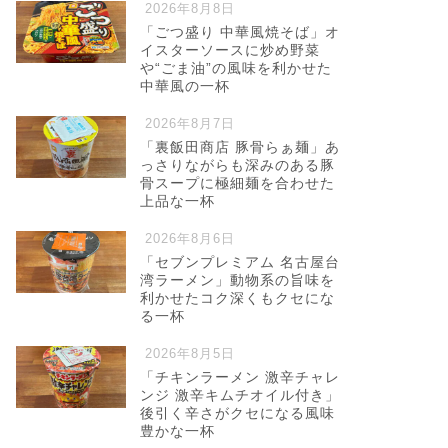
2026年8月8日
「ごつ盛り 中華風焼そば」オ
イスターソースに炒め野菜
や“ごま油”の風味を利かせた
中華風の一杯
2026年8月7日
「裏飯田商店 豚骨らぁ麺」あ
っさりながらも深みのある豚
骨スープに極細麺を合わせた
上品な一杯
2026年8月6日
「セブンプレミアム 名古屋台
湾ラーメン」動物系の旨味を
利かせたコク深くもクセにな
る一杯
2026年8月5日
「チキンラーメン 激辛チャレ
ンジ 激辛キムチオイル付き」
後引く辛さがクセになる風味
豊かな一杯