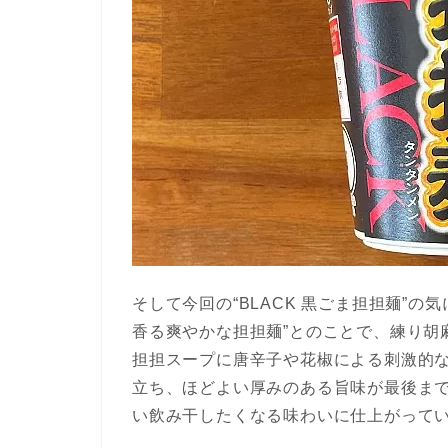
そして今回の“BLACK 黒ごま担担麺”
香る爽やかな担担麺”とのことで、練り胡
担担スープに唐辛子や花椒による刺激的
立ち、ほどよい厚みのある旨味が最後ま
い飲み干したくなる味わいに仕上がって