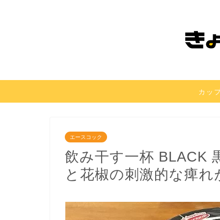
カッ
エースコック
飲み干す一杯 BLAC
と花椒の刺激的な痺れ