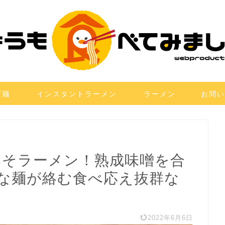
プ麺
インスタントラーメン
ラーメン
お問い
みそラーメン！熟成味噌を合
な麺が絡む食べ応え抜群な
2022年6月6日