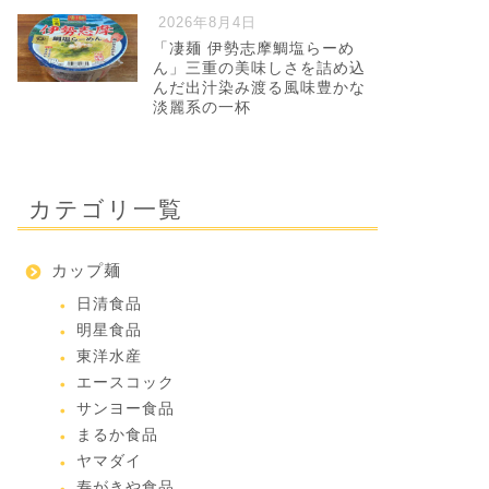
2026年8月4日
「凄麺 伊勢志摩鯛塩らーめ
ん」三重の美味しさを詰め込
んだ出汁染み渡る風味豊かな
淡麗系の一杯
カテゴリ一覧
カップ麺
日清食品
明星食品
東洋水産
エースコック
サンヨー食品
まるか食品
ヤマダイ
寿がきや食品