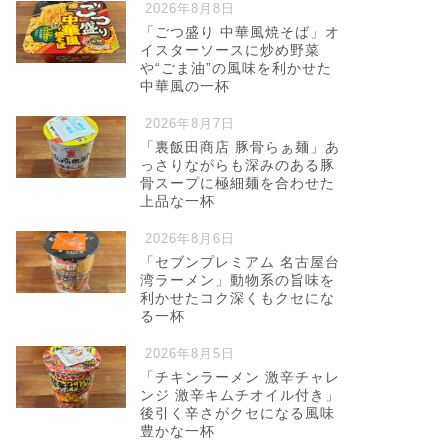
2026年8月8日
「ごつ盛り 中華風焼そば」オ
イスターソースに炒め野菜
や“ごま油”の風味を利かせた
中華風の一杯
2026年8月7日
「裏飯田商店 豚骨らぁ麺」あ
っさりながらも深みのある豚
骨スープに極細麺を合わせた
上品な一杯
2026年8月6日
「セブンプレミアム 名古屋台
湾ラーメン」動物系の旨味を
利かせたコク深くもクセにな
る一杯
2026年8月5日
「チキンラーメン 激辛チャレ
ンジ 激辛キムチオイル付き」
後引く辛さがクセになる風味
豊かな一杯