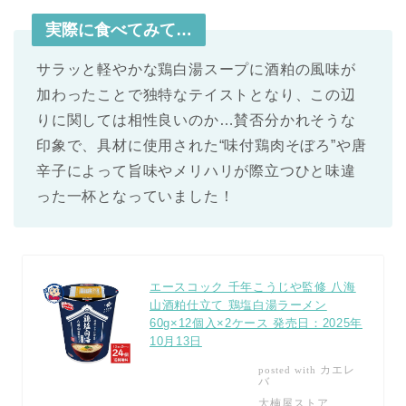
実際に食べてみて…
サラッと軽やかな鶏白湯スープに酒粕の風味が
加わったことで独特なテイストとなり、この辺
りに関しては相性良いのか…賛否分かれそうな
印象で、具材に使用された“味付鶏肉そぼろ”や唐
辛子によって旨味やメリハリが際立つひと味違
った一杯となっていました！
エースコック 千年こうじや監修 八海
山酒粕仕立て 鶏塩白湯ラーメン
60g×12個入×2ケース 発売日：2025年
10月13日
カエレ
posted with
バ
大楠屋ストア