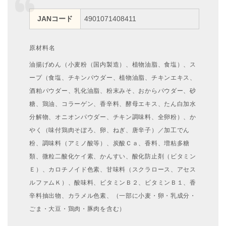
JANコード
4901071408411
原材料名
油揚げめん（小麦粉（国内製造）、植物油脂、食塩）、ス
ープ（食塩、チキンパウダー、植物油脂、チキンエキス、
酒粕パウダー、乳化油脂、粉末みそ、おからパウダー、砂
糖、鶏油、コラーゲン、香辛料、酵母エキス、たん白加水
分解物、オニオンパウダー、チキン調味料、全卵粉）、か
やく（味付鶏肉そぼろ、卵、ねぎ、唐辛子）／加工でん
粉、調味料（アミノ酸等）、炭酸Ｃａ、香料、増粘多糖
類、微粒二酸化ケイ素、かんすい、酸化防止剤（ビタミン
Ｅ）、カロチノイド色素、甘味料（スクラロース、アセス
ルファムＫ）、酸味料、ビタミンＢ２、ビタミンＢ１、香
辛料抽出物、カラメル色素、（一部に小麦・卵・乳成分・
ごま・大豆・鶏肉・豚肉を含む）