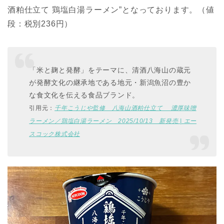
酒粕仕立て 鶏塩白湯ラーメン”となっております。（値
段：税別236円）
「米と麹と発酵」をテーマに、清酒八海山の蔵元
が発酵文化の継承地である地元・新潟魚沼の豊か
な食文化を伝える食品ブランド。
引用元：
千年こうじや監修 八海山酒粕仕立て 濃厚味噌
ラーメン／鶏塩白湯ラーメン 2025/10/13 新発売 | エー
スコック株式会社