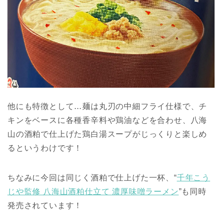
他にも特徴として…麺は丸刃の中細フライ仕様で、チ
キンをベースに各種香辛料や鶏油などを合わせ、八海
山の酒粕で仕上げた鶏白湯スープがじっくりと楽しめ
るというわけです！
ちなみに今回は同じく酒粕で仕上げた一杯、“
千年こう
じや監修 八海山酒粕仕立て 濃厚味噌ラーメン
”も同時
発売されています！