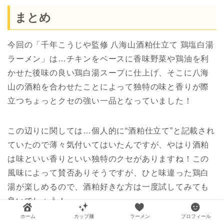
まとめ
今回の「千年こうじや監修 八海山酒粕仕立て 鶏塩白湯
ラーメン」は…チキンをベースに香味野菜や鶏油を利
かせた後味の良い鶏白湯スープに仕上げ、そこに八海
山の酒粕を合わせたことによって独特の味と香りが際
立つちょっとクセの強い一品となっていました！
この辺りに関しては…個人的に“酒粕仕立て”と記載され
ていたので薄々気付いてはいたんですが、やはり酒粕
は味といい香りといい独特のクセがありますね！この
風味によって賛否ありそうですが、ひと味違った鶏白
湯が楽しめるので、酒粕好きな方は一度試してみても
良いでしょう！
ホーム
カップ麺
ラーメン
プロフィール