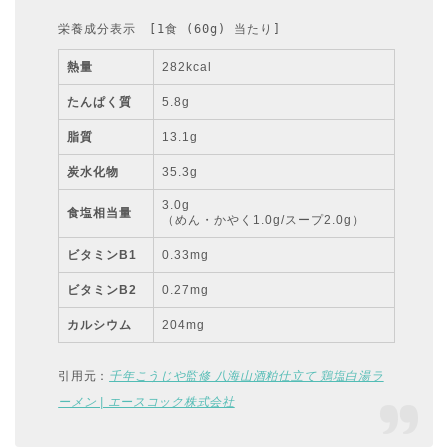
栄養成分表示　[1食 (60g) 当たり]
熱量
282kcal
たんぱく質
5.8g
脂質
13.1g
炭水化物
35.3g
3.0g
食塩相当量
（めん・かやく1.0g/スープ2.0g）
ビタミンB1
0.33mg
ビタミンB2
0.27mg
カルシウム
204mg
引用元：
千年こうじや監修 八海山酒粕仕立て 鶏塩白湯ラ
ーメン | エースコック株式会社