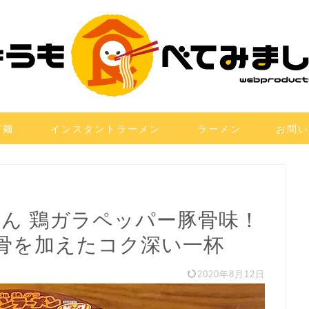
プ麺
インスタントラーメン
ラーメン
お問い
とん 鶏ガラペッパー豚骨味！
骨を加えたコク深い一杯
2020年8月12日