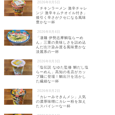
2026年8月5日
「チキンラーメン 激辛チャレ
ンジ 激辛キムチオイル付き」
後引く辛さがクセになる風味
豊かな一杯
2026年8月4日
「凄麺 伊勢志摩鯛塩らーめ
ん」三重の美味しさを詰め込
んだ出汁染み渡る風味豊かな
淡麗系の一杯
2026年8月3日
「塩伝説 なゆた監修 鯛だし塩
らーめん」高知の名店がカッ
プ麺に登場！鯛出汁を活かし
た繊細な一杯
2026年8月2日
「カレーみそきんメシ」人気
の濃厚味噌にカレー粉を加え
たスパイシーな一杯