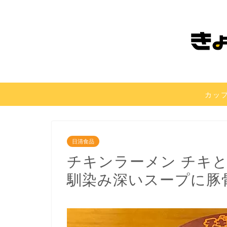
カッ
日清食品
チキンラーメン チキ
馴染み深いスープに豚