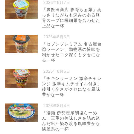
2026年8月7日
「裏飯田商店 豚骨らぁ麺」あ
っさりながらも深みのある豚
骨スープに極細麺を合わせた
上品な一杯
2026年8月6日
「セブンプレミアム 名古屋台
湾ラーメン」動物系の旨味を
利かせたコク深くもクセにな
る一杯
2026年8月5日
「チキンラーメン 激辛チャレ
ンジ 激辛キムチオイル付き」
後引く辛さがクセになる風味
豊かな一杯
2026年8月4日
「凄麺 伊勢志摩鯛塩らーめ
ん」三重の美味しさを詰め込
んだ出汁染み渡る風味豊かな
淡麗系の一杯