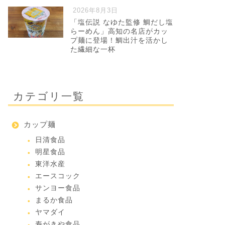
2026年8月3日
「塩伝説 なゆた監修 鯛だし塩
らーめん」高知の名店がカッ
プ麺に登場！鯛出汁を活かし
た繊細な一杯
カテゴリ一覧
カップ麺
日清食品
明星食品
東洋水産
エースコック
サンヨー食品
まるか食品
ヤマダイ
寿がきや食品