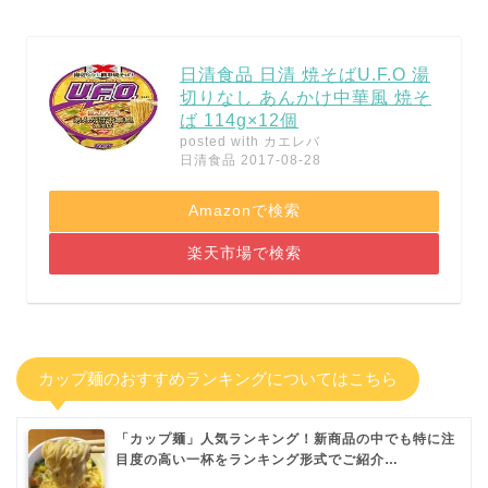
日清食品 日清 焼そばU.F.O 湯
切りなし あんかけ中華風 焼そ
ば 114g×12個
posted with
カエレバ
日清食品 2017-08-28
Amazonで検索
楽天市場で検索
カップ麺のおすすめランキングについてはこちら
「カップ麺」人気ランキング！新商品の中でも特に注
目度の高い一杯をランキング形式でご紹介…