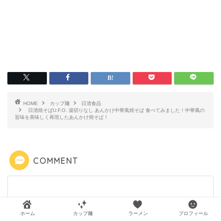
HOME
カップ麺
日清食品
日清焼そばU.F.O. 湯切りなし あんかけ中華風焼そば 食べてみました！中華風の
旨味を美味しく再現したあんかけ焼そば！
COMMENT
ホーム
カップ麺
ラーメン
プロフィール