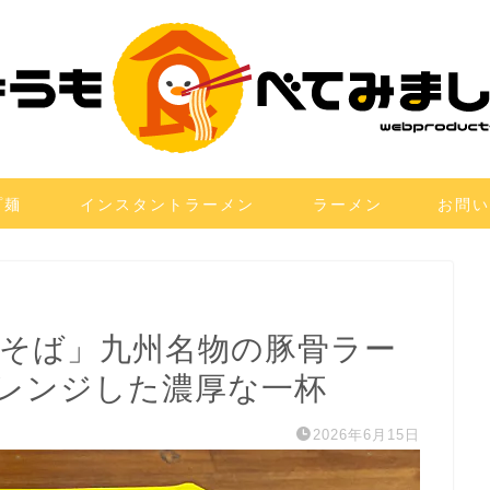
プ麺
インスタントラーメン
ラーメン
お問い
きそば」九州名物の豚骨ラー
レンジした濃厚な一杯
2026年6月15日