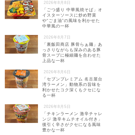
2026年8月8日
「ごつ盛り 中華風焼そば」オ
イスターソースに炒め野菜
や“ごま油”の風味を利かせた
中華風の一杯
2026年8月7日
「裏飯田商店 豚骨らぁ麺」あ
っさりながらも深みのある豚
骨スープに極細麺を合わせた
上品な一杯
2026年8月6日
「セブンプレミアム 名古屋台
湾ラーメン」動物系の旨味を
利かせたコク深くもクセにな
る一杯
2026年8月5日
「チキンラーメン 激辛チャレ
ンジ 激辛キムチオイル付き」
後引く辛さがクセになる風味
豊かな一杯