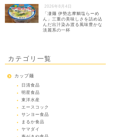
2026年8月4日
「凄麺 伊勢志摩鯛塩らーめ
ん」三重の美味しさを詰め込
んだ出汁染み渡る風味豊かな
淡麗系の一杯
カテゴリ一覧
カップ麺
日清食品
明星食品
東洋水産
エースコック
サンヨー食品
まるか食品
ヤマダイ
寿がきや食品