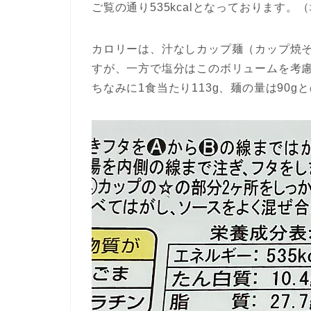
ご覧の通り535kcalとなっております。（
カロリーは、汁なしカップ麺（カップ焼
すが、一方で塩分はこのボリュームを考
ちなみに1食当たり113g、麺の量は90g