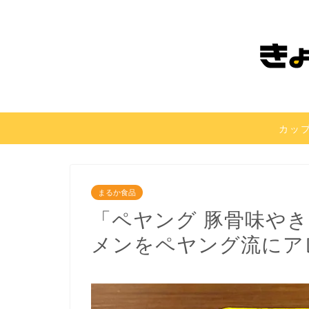
カッ
まるか食品
「ペヤング 豚骨味や
メンをペヤング流にア