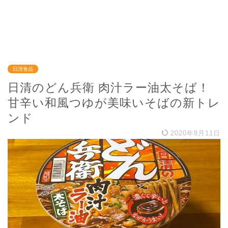
日清食品
日清のどん兵衛 肉汁ラー油太そば！
甘辛い和風つゆが美味いそばの新トレ
ンド
2020年8月11日