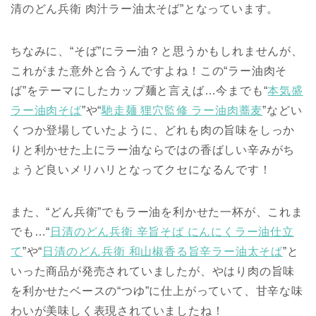
清のどん兵衛 肉汁ラー油太そば”となっています。
ちなみに、“そば”にラー油？と思うかもしれませんが、
これがまた意外と合うんですよね！この“ラー油肉そ
ば”をテーマにしたカップ麺と言えば…今までも“
本気盛
ラー油肉そば
”や“
馳走麺 狸穴監修 ラー油肉蕎麦
”などい
くつか登場していたように、どれも肉の旨味をしっか
りと利かせた上にラー油ならではの香ばしい辛みがち
ょうど良いメリハリとなってクセになるんです！
また、“どん兵衛”でもラー油を利かせた一杯が、これま
でも…“
日清のどん兵衛 辛旨そば にんにくラー油仕立
て
”や“
日清のどん兵衛 和山椒香る旨辛ラー油太そば
”と
いった商品が発売されていましたが、やはり肉の旨味
を利かせたベースの“つゆ”に仕上がっていて、甘辛な味
わいが美味しく表現されていましたね！