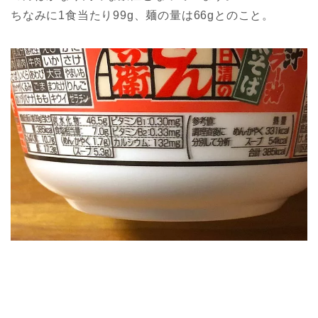
ちなみに1食当たり99g、麺の量は66gとのこと。