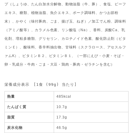
プ（しょうゆ、たん白加水分解物、動物油脂（牛、豚）、食塩、ビーフ
エキス、糖類、植物油脂、魚介エキス、ポーク調味料、かつお節粉
末）、かやく（味付豚肉、ごま、揚げ玉、ねぎ）／加工でん粉、調味料
（アミノ酸等）、カラメル色素、リン酸塩（Na）、香料、炭酸Ca、乳
化剤、増粘多糖類、グリセリン、カロチノイド色素、酸化防止剤（ビタ
ミンＥ）、酸味料、香辛料抽出物、甘味料（スクラロース、アセスルフ
ァムK）、ビタミンＢ２、ビタミンＢ１、（一部にえび・小麦・そば・
卵・乳成分・牛肉・ごま・大豆・鶏肉・豚肉・ゼラチンを含む）
栄養成分表示　[1食 (99g) 当たり]
熱量
485kcal
たんぱく質
10.7g
脂質
17.3g
炭水化物
46.5g