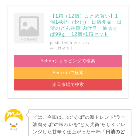
【1箱（12個）まとめ買い】1
個148円（税別) 日清食品 日
清のどん兵衛 肉汁ラー油太そ
ば99ｇ 12個×1箱セット
posted with
カエレバ
みっけネット
Yahooショッピングで検索
Amazonで検索
楽天市場で検索
では、今回はこの“そば”の新トレンド“ラー
油肉そば”の味わいを“どん兵衛”らしくアレ
ゆうき
ンジした甘辛く仕上がった一杯「
日清のど