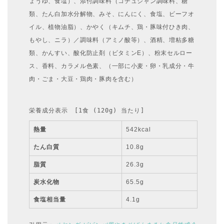
ょうゆ、食塩）、添付調味料（コチュジャン調味料、糖
類、たん白加水分解物、みそ、にんにく、食塩、ビーフオ
イル、植物油脂）、かやく（キムチ、鶏・豚味付ひき肉、
もやし、ニラ）／調味料（アミノ酸等）、酒精、増粘多糖
類、かんすい、酸化防止剤（ビタミンE）、粉末セルロー
ス、香料、カラメル色素、（一部に小麦・卵・乳成分・牛
肉・ごま・大豆・鶏肉・豚肉を含む）
栄養成分表示　[1食 (120g) 当たり]
熱量
542kcal
たん白質
10.8g
脂質
26.3g
炭水化物
65.5g
食塩相当量
4.1g