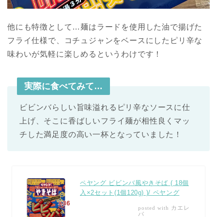
他にも特徴として…麺はラードを使用した油で揚げた
フライ仕様で、コチュジャンをベースにしたピリ辛な
味わいが気軽に楽しめるというわけです！
実際に食べてみて…
ビビンバらしい旨味溢れるピリ辛なソースに仕
上げ、そこに香ばしいフライ麺が相性良くマッ
チした満足度の高い一杯となっていました！
ペヤング ビビンバ風やきそば ( 18個
入×2セット(1個120g) )/ ペヤング
カエレ
posted with
バ