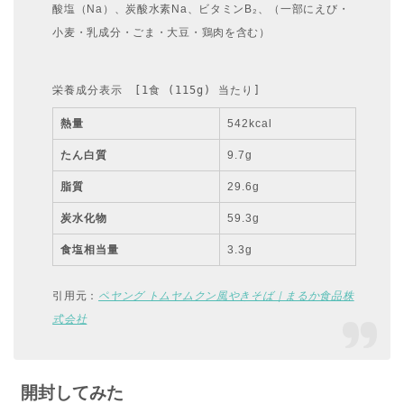
酸塩（Na）、炭酸水素Na、ビタミンB₂、（一部にえび・
小麦・乳成分・ごま・大豆・鶏肉を含む）
栄養成分表示　[1食 (115g) 当たり]
熱量
542kcal
たん白質
9.7g
脂質
29.6g
炭水化物
59.3g
食塩相当量
3.3g
引用元：
ペヤング トムヤムクン風やきそば｜まるか食品株
式会社
開封してみた