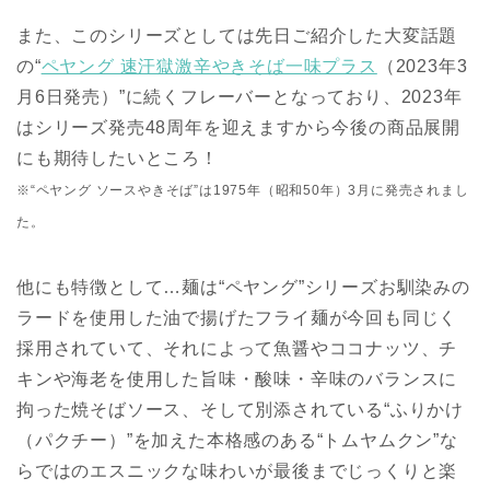
また、このシリーズとしては先日ご紹介した大変話題
の“
ペヤング 速汗獄激辛やきそば一味プラス
（2023年3
月6日発売）”に続くフレーバーとなっており、2023年
はシリーズ発売48周年を迎えますから今後の商品展開
にも期待したいところ！
※“ペヤング ソースやきそば”は1975年（昭和50年）3月に発売されまし
た。
他にも特徴として…麺は“ペヤング”シリーズお馴染みの
ラードを使用した油で揚げたフライ麺が今回も同じく
採用されていて、それによって魚醤やココナッツ、チ
キンや海老を使用した旨味・酸味・辛味のバランスに
拘った焼そばソース、そして別添されている“ふりかけ
（パクチー）”を加えた本格感のある“トムヤムクン”な
らではのエスニックな味わいが最後までじっくりと楽