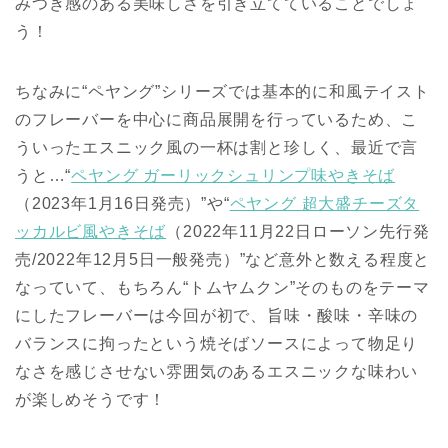
みつき感のある美味しさを引き立てていることでしょ
う！
ちなみに“ペヤング”シリーズでは基本的に和風テイスト
のフレーバーを中心に商品展開を行っているため、こ
ういったエスニック風の一杯は割と珍しく、最近で言
うと…“
ペヤング ガーリックシュリンプ味やきそば
（2023年1月16日発売）”や“
ペヤング 超大盛チーズタ
ッカルビ風やきそば
（2022年11月22日ローソン先行発
売/2022年12月5日一般発売）”など意外と数える程度と
なっていて、もちろん“トムヤムクン”そのものをテーマ
にしたフレーバーは今回が初で、旨味・酸味・辛味の
バランスに拘ったという焼そばソースによって物足り
なさを感じさせない雰囲気のあるエスニックな味わい
が楽しめそうです！