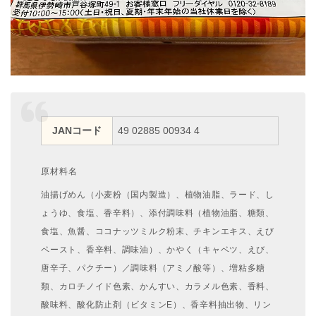
JANコード
49 02885 00934 4
原材料名
油揚げめん（小麦粉（国内製造）、植物油脂、ラード、し
ょうゆ、食塩、香辛料）、添付調味料（植物油脂、糖類、
食塩、魚醤、ココナッツミルク粉末、チキンエキス、えび
ペースト、香辛料、調味油）、かやく（キャベツ、えび、
唐辛子、パクチー）／調味料（アミノ酸等）、増粘多糖
類、カロチノイド色素、かんすい、カラメル色素、香料、
酸味料、酸化防止剤（ビタミンE）、香辛料抽出物、リン