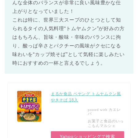
んな全体のバランスが非常に良い風味豊かな仕
上がりとなっていました！
これは特に、世界三大スープのひとつとして知
られるタイの人気料理“トムヤムクン”が好みの方
はもちろん、旨味・酸味・辛味のバランスに拘
り、酸っぱ辛さとパクチーの風味がクセになる
味わいを“カップ焼そば”として気軽に楽しみたい
時におすすめの一杯と言えるでしょう。
まるか食品 ペヤング トムヤムクン風
やきそば 18入
カエレ
posted with
バ
お菓子と食品のいっ
こもんマルシェ
Yahooショッピングで検索