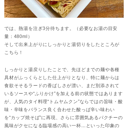
では、熱湯を注ぎ3分待ちます。（必要なお湯の目安
量：480ml）
そして出来上がりにしっかりと湯切りをしたところが
こちら！
しっかりと湯戻りしたことで、先ほどまでの麺や各種
具材がふっくらとした仕上がりとなり、特に麺からは
食欲そそるラードの香ばしさが漂い、まだ別添されて
いるソースや“ふりかけ”を加える前の状態ではあります
が、人気のタイ料理“トムヤムクン”ならではの旨味・酸
味・辛味をバランス良く合わせた酸っぱ辛い味わい
を“カップ焼そば”に再現、さらに雰囲気あるパクチーの
風味がクセになる臨場感の高い一杯…といった印象の