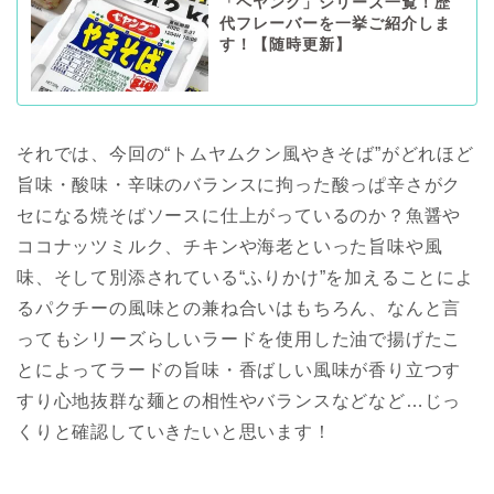
「ペヤング」シリーズ一覧！歴
代フレーバーを一挙ご紹介しま
す！【随時更新】
それでは、今回の“トムヤムクン風やきそば”がどれほど
旨味・酸味・辛味のバランスに拘った酸っぱ辛さがク
セになる焼そばソースに仕上がっているのか？魚醤や
ココナッツミルク、チキンや海老といった旨味や風
味、そして別添されている“ふりかけ”を加えることによ
るパクチーの風味との兼ね合いはもちろん、なんと言
ってもシリーズらしいラードを使用した油で揚げたこ
とによってラードの旨味・香ばしい風味が香り立つす
すり心地抜群な麺との相性やバランスなどなど…じっ
くりと確認していきたいと思います！