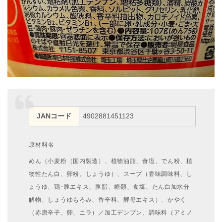
JANコード
4902881451123
原材料名
めん（小麦粉（国内製造）、植物油脂、食塩、でん粉、植
物性たん白、卵粉、しょうゆ）、スープ（香味調味料、し
ょうゆ、鶏･豚エキス、豚脂、糖類、食塩、たん白加水分
解物、しょうゆもろみ、香辛料、酵母エキス）、かやく
（赤唐辛子、卵、ニラ）／加工デンプン、調味料（アミノ