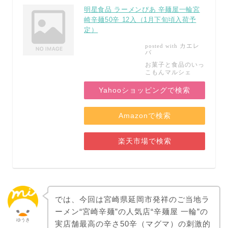
明星食品 ラーメンぴあ 辛麺屋一輪宮
崎辛麺50辛 12入（1月下旬頃入荷予
定）
カエレ
posted with
バ
お菓子と食品のいっ
こもんマルシェ
Yahooショッピングで検索
Amazonで検索
楽天市場で検索
では、今回は宮崎県延岡市発祥のご当地ラ
ーメン“宮崎辛麺”の人気店“辛麺屋 一輪”の
ゆうき
実店舗最高の辛さ50辛（マグマ）の刺激的