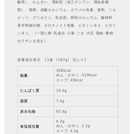
酸等）、かんすい、増粘剤（加工デンプン、増粘多糖
類）、酒精、炭酸カルシウム、カラメル色素、香料、ソル
ビット、グリセリン、乳化剤、卵殻カルシウム、酸味料、
香辛料抽出物、カロチノイド色素、ビタミンＢ２、ビタミ
ンＢ１、（一部に卵･乳成分･小麦･ごま･大豆･鶏肉･豚肉･
ゼラチンを含む）
栄養成分表示　[1食 (107g) 当たり]
368kcal
めん・かやく: 319kcal
熱量
スープ: 49kcal
たんぱく質
10.4g
脂質
7.0g
炭水化物
65.8g
6.2g
めん・かやく: 2.2g
食塩相当量
スープ: 4.0g