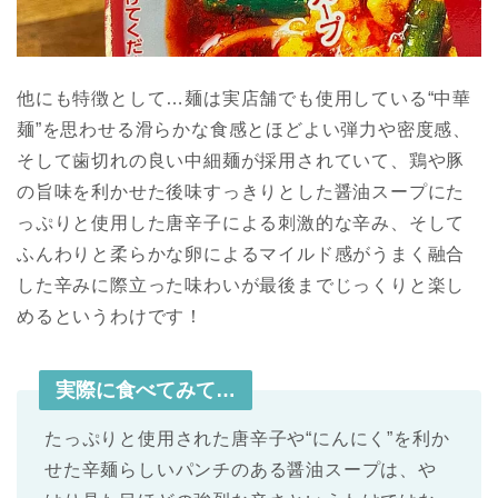
他にも特徴として…麺は実店舗でも使用している“中華
麺”を思わせる滑らかな食感とほどよい弾力や密度感、
そして歯切れの良い中細麺が採用されていて、鶏や豚
の旨味を利かせた後味すっきりとした醤油スープにた
っぷりと使用した唐辛子による刺激的な辛み、そして
ふんわりと柔らかな卵によるマイルド感がうまく融合
した辛みに際立った味わいが最後までじっくりと楽し
めるというわけです！
実際に食べてみて…
たっぷりと使用された唐辛子や“にんにく”を利か
せた辛麺らしいパンチのある醤油スープは、や