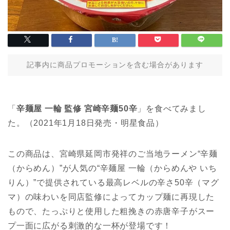
記事内に商品プロモーションを含む場合があります
「
辛麺屋 一輪 監修 宮崎辛麺50辛
」を食べてみまし
た。（2021年1月18日発売・明星食品）
この商品は、宮崎県延岡市発祥のご当地ラーメン“辛麺
（からめん）”が人気の“辛麺屋 一輪（からめんや いち
りん）”で提供されている最高レベルの辛さ50辛（マグ
マ）の味わいを同店監修によってカップ麺に再現した
もので、たっぷりと使用した粗挽きの赤唐辛子がスー
プ一面に広がる刺激的な一杯が登場です！