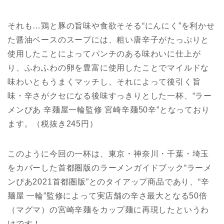
それも…鶏と豚の旨味や食欲そそる“にんにく”を利かせ
た醤油ベースのスープには、粗い唐辛子がたっぷりと
使用したことによってパンチのある味わいに仕上が
り、ふわふわの卵を豊富に使用したことでマイルドな
味わいともうまくマッチし、それによって後引く旨
味・辛さがクセになる後味すっきりとした一杯、“ラー
メンぴあ 辛麺屋一輪監修 宮崎辛麺50辛”となっており
ます。（税抜き245円）
このように今回の一杯は、東京・神奈川・千葉・埼玉
をカバーした首都圏版のラーメンガイドブック“ラーメ
ンぴあ2021首都圏版”とのタイアップ商品であり、“辛
麺屋 一輪”監修によって実店舗の辛さ最大となる50倍
（マグマ）の宮崎辛麺をカップ麺に再現したというわ
けです！